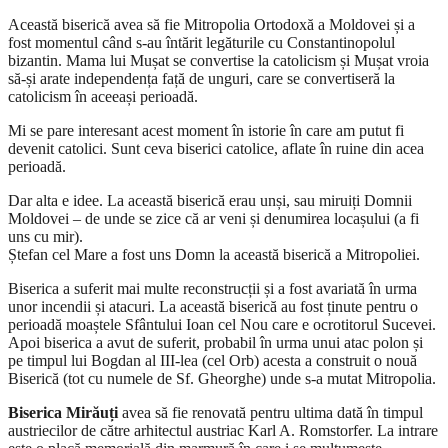
Această biserică avea să fie Mitropolia Ortodoxă a Moldovei și a
fost momentul când s-au întărit legăturile cu Constantinopolul
bizantin. Mama lui Mușat se convertise la catolicism și Mușat vroia
să-și arate independența față de unguri, care se convertiseră la
catolicism în aceeași perioadă.
Mi se pare interesant acest moment în istorie în care am putut fi
devenit catolici. Sunt ceva biserici catolice, aflate în ruine din acea
perioadă.
Dar alta e idee. La această biserică erau unși, sau miruiți Domnii
Moldovei – de unde se zice că ar veni și denumirea locașului (a fi
uns cu mir).
Ștefan cel Mare a fost uns Domn la această biserică a Mitropoliei.
Biserica a suferit mai multe reconstrucții și a fost avariată în urma
unor incendii și atacuri. La această biserică au fost ținute pentru o
perioadă moaștele Sfântului Ioan cel Nou care e ocrotitorul Sucevei.
Apoi biserica a avut de suferit, probabil în urma unui atac polon și
pe timpul lui Bogdan al III-lea (cel Orb) acesta a construit o nouă
Biserică (tot cu numele de Sf. Gheorghe) unde s-a mutat Mitropolia.
Biserica Mirăuți
avea să fie renovată pentru ultima dată în timpul
austriecilor de către arhitectul austriac Karl A. Romstorfer. La intrare