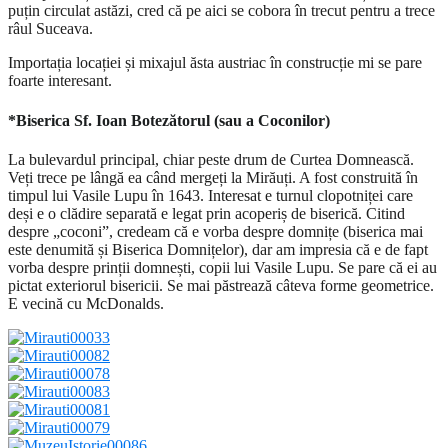
puțin circulat astăzi, cred că pe aici se cobora în trecut pentru a trece
râul Suceava.
Importația locației și mixajul ăsta austriac în construcție mi se pare
foarte interesant.
*Biserica Sf. Ioan Botezătorul (sau a Coconilor)
La bulevardul principal, chiar peste drum de Curtea Domnească.
Veți trece pe lângă ea când mergeți la Mirăuți. A fost construită în
timpul lui Vasile Lupu în 1643. Interesat e turnul clopotniței care
deși e o clădire separată e legat prin acoperiș de biserică. Citind
despre „coconi”, credeam că e vorba despre domnițe (biserica mai
este denumită și Biserica Domnițelor), dar am impresia că e de fapt
vorba despre prinții domnești, copii lui Vasile Lupu. Se pare că ei au
pictat exteriorul bisericii. Se mai păstrează câteva forme geometrice.
E vecină cu McDonalds.