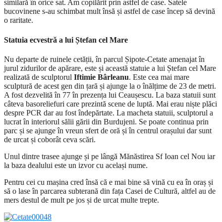
similară în orice sat. Am copilărit prin astfel de case. Satele
bucovinene s-au schimbat mult însă și astfel de case încep să devină
o raritate.
Statuia ecvestră a lui Ștefan cel Mare
Nu departe de ruinele cetății, în parcul Șipote-Cetate amenajat în
jurul zidurilor de apărare, este și această statuie a lui Ștefan cel Mare
realizată de sculptorul
Iftimie Bârleanu
. Este cea mai mare
sculptură de acest gen din țară și ajunge la o înălțime de 23 de metri.
A fost dezvelită în 77 în prezența lui Ceaușescu. La baza statuii sunt
câteva basoreliefuri care prezintă scene de luptă. Mai erau niște plăci
despre PCR dar au fost îndepărtate. La macheta statuii, sculptorul a
lucrat în interiorul sălii gării din Burdujeni. Se poate continua prin
parc și se ajunge în vreun sfert de oră și în centrul orașului dar sunt
de urcat și coborât ceva scări.
Unul dintre trasee ajunge și pe lângă Mănăstirea Sf Ioan cel Nou iar
la baza dealului este un izvor cu același nume.
Pentru cei cu mașina cred însă că e mai bine să vină cu ea în oraș și
să o lase în parcarea subterană din fața Casei de Cultură, altfel au de
mers destul de mult pe jos și de urcat multe trepte.