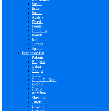
Suedia
Italia
Spania
Austria
Elveția
Franța
Germania
Irlanda
Italia
Olanda
Spania
Europa de Est
Polonia
Bulgaria
Cehia
Croația
Cipru
Ciprul De Nord
Estonia
Grecia
România
Slovacia
Turcia
Ungaria
Ucraina