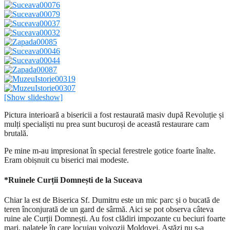
[Show slideshow]
Pictura interioară a bisericii a fost restaurată masiv după Revoluție și
mulți specialiști nu prea sunt bucuroși de această restaurare cam
brutală.
Pe mine m-au impresionat în special ferestrele gotice foarte înalte.
Eram obișnuit cu biserici mai modeste.
*Ruinele Curții Domnești de la Suceava
Chiar la est de Biserica Sf. Dumitru este un mic parc și o bucată de
teren înconjurată de un gard de sârmă. Aici se pot observa câteva
ruine ale Curții Domnești. Au fost clădiri impozante cu beciuri foarte
mari, palatele în care locuiau voivozii Moldovei. Astăzi nu s-a