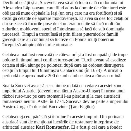
Declinul cetății și al Sucevei avea să aibă loc o dată cu domnia lui
Alexandru Lăpușneanu care fiind adus la domnie de către turci este
obligat să mute capitala la Iași (un oraș care nu era fortificat) și să
distrugă cetățile de apărare moldovenești. El avea să dea foc cetăților
dar se zice că focurile puse de el nu erau menite să facă mult rău
zidurilor, moldovenii sperând întotdeauna să iasă de sub dominația
turcească. Timpul a trecut însă și prin filiera puternicelor familii
grecești care au continuat să lucreze cu Poarta mulți boieri au
început să adopte obiceiurile otomane.
Cetatea a mai fost renovată de câteva ori și a fost ocupată și de trupe
polone în timpul unui conflict turco-polon. Turcii aveau să asedieze
cetatea și să-i alunge pe polonezi după care au ordonat distrugerea
cetății în timpul lui Dumitrașcu Cantacuzino (în 1673). A urmat o
perioadă de aproximativ 200 de ani când cetatea a rămas o ruină.
Soarta Sucevei avea să se schimbe o dată cu cedarea acestei zone
imperiului Austriei (devenit mai târziu Austro-Ungar) în urma unui
război ruso-turc pe care otomanii l-au pierdut și la care austriecii
rămăseseră neutrii. Astfel în 1774, Suceava devine parte a imperiului
Austro-Ungar în ducatul Bucovinei (Țara Fagilor).
Cetatea deja era părăsită și în ruine în aceste timpuri. Din perioada
austriacă sunt de menționat lucrările de restaurare intreprinse de
arhitectul austriac
Karl Romstorfer
. El a fost și cel care a fondat