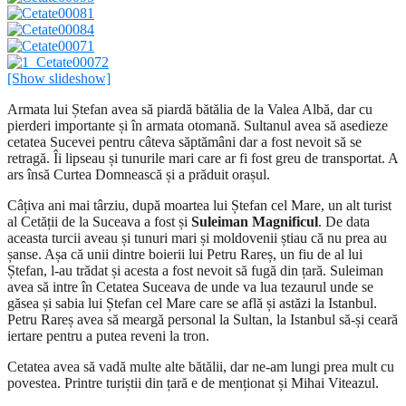
[Show slideshow]
Armata lui Ștefan avea să piardă bătălia de la Valea Albă, dar cu
pierderi importante și în armata otomană. Sultanul avea să asedieze
cetatea Sucevei pentru câteva săptămâni dar a fost nevoit să se
retragă. Îi lipseau și tunurile mari care ar fi fost greu de transportat. A
ars însă Curtea Domnească și a prăduit orașul.
Câțiva ani mai târziu, după moartea lui Ștefan cel Mare, un alt turist
al Cetății de la Suceava a fost și
Suleiman Magnificul
. De data
aceasta turcii aveau și tunuri mari și moldovenii știau că nu prea au
șanse. Așa că unii dintre boierii lui Petru Rareș, un fiu de al lui
Ștefan, l-au trădat și acesta a fost nevoit să fugă din țară. Suleiman
avea să intre în Cetatea Suceava de unde va lua tezaurul unde se
găsea și sabia lui Ștefan cel Mare care se află și astăzi la Istanbul.
Petru Rareș avea să meargă personal la Sultan, la Istanbul să-și ceară
iertare pentru a putea reveni la tron.
Cetatea avea să vadă multe alte bătălii, dar ne-am lungi prea mult cu
povestea. Printre turiștii din țară e de menționat și Mihai Viteazul.