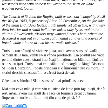
waistcoats lined with polecat fur, wraparound skirts or white
woollen pantaloons.
The Church of St John the Baptist, built as his court chapel by Basil
the Wolf in 1643, is just east of Piaţa 22 Decembrie, on the far side
of the main B-dul Ana Ipătescu. It’s simple yet attractive, with a tiny
dark interior and a small bell tower linked only by its roof to the
church. At weekends, visitors may witness funerals here, where the
deceased is laid out in an open coffin, amid candles and loaves of
bread, while a horse-drawn hearse waits outside.”
Turiștii erau sfătuiți să viziteze piața, unde aveau șansa să vadă
oameni de la țară, veniți să-și vândă produsele. Era posibil să-i vadă
pe unii dintre acești țărani îmbrăcați în național cu blăni din lână de
oaie și cu ițari. Turiștii mai erau sfătuiți să meargă pe lângă Biserica
Sf. Ioan Botezătorul, poate prindeau și o înmormântare cu mortul în
sicriul deschis și așezat într-o căruță trasă de cai.
Câte s-au schimbat! Slabe șanse să mai prindă așa ceva.
Mai sunt ceva mătuși care vin cu sticle de lapte prin fața pieții, dar în
rest, astăzi avem mai mult de a face cu fermieri decât cu țărani.
Supermarketurile au furat mult din cota de piață. 🙂