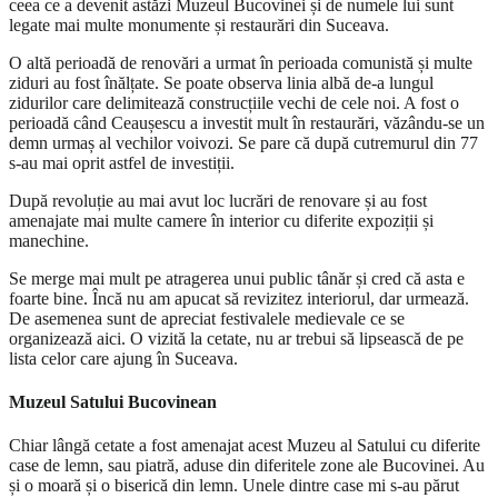
ceea ce a devenit astăzi Muzeul Bucovinei și de numele lui sunt
legate mai multe monumente și restaurări din Suceava.
O altă perioadă de renovări a urmat în perioada comunistă și multe
ziduri au fost înălțate. Se poate observa linia albă de-a lungul
zidurilor care delimitează construcțiile vechi de cele noi. A fost o
perioadă când Ceaușescu a investit mult în restaurări, văzându-se un
demn urmaș al vechilor voivozi. Se pare că după cutremurul din 77
s-au mai oprit astfel de investiții.
După revoluție au mai avut loc lucrări de renovare și au fost
amenajate mai multe camere în interior cu diferite expoziții și
manechine.
Se merge mai mult pe atragerea unui public tânăr și cred că asta e
foarte bine. Încă nu am apucat să revizitez interiorul, dar urmează.
De asemenea sunt de apreciat festivalele medievale ce se
organizează aici. O vizită la cetate, nu ar trebui să lipsească de pe
lista celor care ajung în Suceava.
Muzeul Satului Bucovinean
Chiar lângă cetate a fost amenajat acest Muzeu al Satului cu diferite
case de lemn, sau piatră, aduse din diferitele zone ale Bucovinei. Au
și o moară și o biserică din lemn. Unele dintre case mi s-au părut