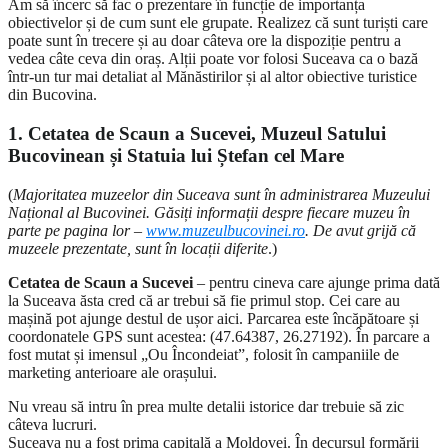
Am să încerc să fac o prezentare în funcție de importanța
obiectivelor și de cum sunt ele grupate. Realizez că sunt turiști care
poate sunt în trecere și au doar câteva ore la dispoziție pentru a
vedea câte ceva din oraș. Alții poate vor folosi Suceava ca o bază
într-un tur mai detaliat al Mănăstirilor și al altor obiective turistice
din Bucovina.
1. Cetatea de Scaun a Sucevei, Muzeul Satului
Bucovinean și Statuia lui Ștefan cel Mare
(
Majoritatea muzeelor din Suceava sunt în administrarea Muzeului
Național al Bucovinei. Găsiți informații despre fiecare muzeu în
parte pe pagina lor –
www.muzeulbucovinei.ro
. De avut grijă că
muzeele prezentate, sunt în locații diferite
.)
Cetatea de Scaun a Sucevei
– pentru cineva care ajunge prima dată
la Suceava ăsta cred că ar trebui să fie primul stop. Cei care au
mașină pot ajunge destul de ușor aici. Parcarea este încăpătoare și
coordonatele GPS sunt acestea: (47.64387, 26.27192). În parcare a
fost mutat și imensul „Ou Încondeiat”, folosit în campaniile de
marketing anterioare ale orașului.
Nu vreau să intru în prea multe detalii istorice dar trebuie să zic
câteva lucruri.
Suceava nu a fost prima capitală a Moldovei. În decursul formării