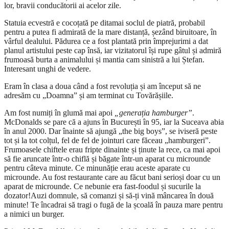
lor, bravii conducătorii ai acelor zile.
Statuia ecvestră e cocoțată pe ditamai soclul de piatră, probabil
pentru a putea fi admirată de la mare distanță, șezând biruitoare, în
vârful dealului. Pădurea ce a fost plantată prin împrejurimi a dat
planul artistului peste cap însă, iar vizitatorul își rupe gâtul și admiră
frumoasă burta a animalului și mantia cam sinistră a lui Ștefan.
Interesant unghi de vedere.
Eram în clasa a doua când a fost revoluția și am început să ne
adresăm cu „Doamna” și am terminat cu Tovărășiile.
Am fost numiți în glumă mai apoi
„generația hamburger”
.
McDonalds se pare că a ajuns în București în 95, iar la Suceava abia
în anul 2000. Dar înainte să ajungă „the big boys”, se iviseră peste
tot și la tot colțul, fel de fel de jointuri care făceau „hamburgeri”.
Frumoasele chiftele erau fripte dinainte și ținute la rece, ca mai apoi
să fie aruncate într-o chiflă și băgate într-un aparat cu microunde
pentru câteva minute. Ce minunăție erau aceste aparate cu
microunde. Au fost restaurante care au făcut bani serioși doar cu un
aparat de microunde. Ce nebunie era fast-foodul și sucurile la
dozator!Auzi domnule, să comanzi și să-ți vină mâncarea în două
minute! Te încadrai să tragi o fugă de la școală în pauza mare pentru
a nimici un burger.