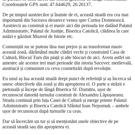
Coordonatele GPS sunt: 47.644629, 26.26137.
De pe timpul austriecilor și înainte de ei, această stradă era cea mai
importantă din Suceava deoarece venea spre Curtea Domnească.
Austriecii au construit și ei masiv aici din perioada lor datând Palatul
Administrativ, Palatul de Justiție, Biserica Catolică, clădirea în care
astăzi e găzduit Muzeul de Istorie etc.
Comuniștii nu se puteau lăsa mai prejos și au transformat masiv
această zonă, dărâmând multe clădiri vechi și construind Casa de
Cultură, Blocul Turn din piață și alte blocuri de aici. Avem astfel un
amestec ale acestor trei mari perioade din istoria Sucevei: medievală,
austriacă și comunism cu ceva cosmetizări după revoluție.
Eu unul aș lua această stradă drept punct de referință și aș încerca să
unesc obiectivele din zonă și din apropierea ei. O parte a străzii e
pietonală și începe de lângă Biserica Sf. Dumitru, ușor de
recunoscut datorită turnului construit de Alexandru Lăpușneanu.
Strada continuă prin fața Casei de Cultură și merge printre Palatul
Administrativ și Biserica Catolică Sfântul Ioan Nepomuk – ambele
ușor de recunoscut după turnurile cu ceas.
Dar să încercăm un tur și să menționăm unele obiective de pe
această stradă sau din apropierea ei.