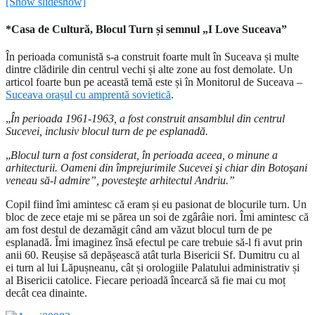
[Show slideshow]
*Casa de Cultură, Blocul Turn și semnul „I Love Suceava”
În perioada comunistă s-a construit foarte mult în Suceava și multe
dintre clădirile din centrul vechi și alte zone au fost demolate. Un
articol foarte bun pe această temă este și în Monitorul de Suceava –
Suceava orașul cu amprentă sovietică
.
„
În perioada 1961-1963, a fost construit ansamblul din centrul
Sucevei, inclusiv blocul turn de pe esplanadă.
„
Blocul turn a fost considerat, în perioada aceea, o minune a
arhitecturii. Oameni din împrejurimile Sucevei şi chiar din Botoşani
veneau să-l admire”, povesteşte arhitectul Andriu.”
Copil fiind îmi amintesc că eram și eu pasionat de blocurile turn. Un
bloc de zece etaje mi se părea un soi de zgârâie nori. Îmi amintesc că
am fost destul de dezamăgit când am văzut blocul turn de pe
esplanadă. Îmi imaginez însă efectul pe care trebuie să-l fi avut prin
anii 60. Reușise să depășească atât turla Bisericii Sf. Dumitru cu al
ei turn al lui Lăpușneanu, cât și orologiile Palatului administrativ și
al Bisericii catolice. Fiecare perioadă încearcă să fie mai cu moț
decât cea dinainte.