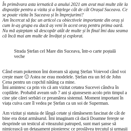
În primăvara asta iernatică a anului 2021 am avut mai multe zile la
dispoziție pentru a vizita și a înțelege cât de cât Orașul Suceava. Ce
se poate vizita în Suceava și în împrejurimi?
Am încercat să fac un articol cu obiectivele importante din oraș și
cum le-aș grupa eu dacă aș veni în acest oraș pentru prima oară.
Nu mă așteptam să descopăr atât de multe și în final îmi dau seama
că încă mai am multe de învățat și explorat.
Strada Ștefan cel Mare din Suceava, într-o carte poștală
veche
Când eram pokemon îmi doream să ajung Ștefan Voievod când voi
crește mare 🙂 Astea ne erau modelele. Ștefan era un fel de John
Cena pentru un copchil nătâng ca mine.
Îmi amintesc ca prin vis că am vizitat cetatea Sucevei cândva în
copilărie. Probabil aveam sub 7 ani și ajunsesem acolo prin timpul a
cine știe cărei serbări ce preamărea sistemul. Moment important în
viața cuiva care îl vedea pe Ștefan ca un soi de Superman.
Am vizitat și statuia de lângă cetate și rămăsesem fascinat de cât de
bine era dotat armăsarul. Îmi imaginam că dacă Doamne ferește se
desprinde un testicul al viteazului patruped, sunt mari șanse să
nimicească un detașament pionieresc ce proslăvea trecutul și urmașii