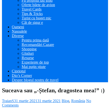
Fii propriul tău ghid
Oferte bilete de avion
Travel Cards
Tips & Tricks
Turist cu buget mic
Cât de sigur e
Oameni
Nasoalele
Diverse
Pentru prima datâ
Recomandări Cazare
Shopping
Ghiduri
Resurse
Experiențe de top
Mai puțin știute
Cipriotul
Dio’s Corner
Despre blogul nostru de travel
Suceava sau „-Ștefan, dragostea mea!” :)
TraianS
31 martie 2021
31 martie 2021
Blog
,
România
No
Comments