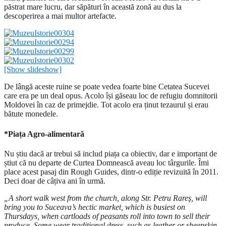
păstrat mare lucru, dar săpături în această zonă au dus la
descoperirea a mai multor artefacte.
[Show slideshow]
De lângă aceste ruine se poate vedea foarte bine Cetatea Sucevei
care era pe un deal opus. Acolo își găseau loc de refugiu domnitorii
Moldovei în caz de primejdie. Tot acolo era ținut tezaurul și erau
bătute monedele.
*Piața Agro-alimentară
Nu știu dacă ar trebui să includ piața ca obiectiv, dar e important de
știut că nu departe de Curtea Domnească aveau loc târgurile. Îmi
place acest pasaj din Rough Guides, dintr-o ediție revizuită în 2011.
Deci doar de câțiva ani în urmă.
„A short walk west from the church, along Str. Petru Rareş, will
bring you to Suceava’s hectic market, which is busiest on
Thursdays, when cartloads of peasants roll into town to sell their
produce. Some wear traditional dress, such as leather or sheepskin