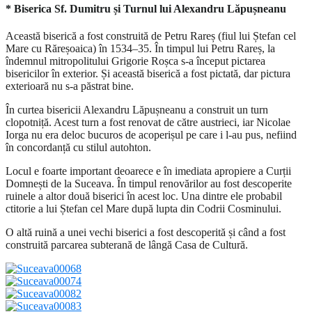
* Biserica Sf. Dumitru și Turnul lui Alexandru Lăpușneanu
Această biserică a fost construită de Petru Rareș (fiul lui Ștefan cel
Mare cu Răreșoaica) în 1534–35. În timpul lui Petru Rareș, la
îndemnul mitropolitului Grigorie Roșca s-a început pictarea
bisericilor în exterior. Și această biserică a fost pictată, dar pictura
exterioară nu s-a păstrat bine.
În curtea bisericii Alexandru Lăpușneanu a construit un turn
clopotniță. Acest turn a fost renovat de către austrieci, iar Nicolae
Iorga nu era deloc bucuros de acoperișul pe care i l-au pus, nefiind
în concordanță cu stilul autohton.
Locul e foarte important deoarece e în imediata apropiere a Curții
Domnești de la Suceava. În timpul renovărilor au fost descoperite
ruinele a altor două biserici în acest loc. Una dintre ele probabil
ctitorie a lui Ștefan cel Mare după lupta din Codrii Cosminului.
O altă ruină a unei vechi biserici a fost descoperită și când a fost
construită parcarea subterană de lângă Casa de Cultură.