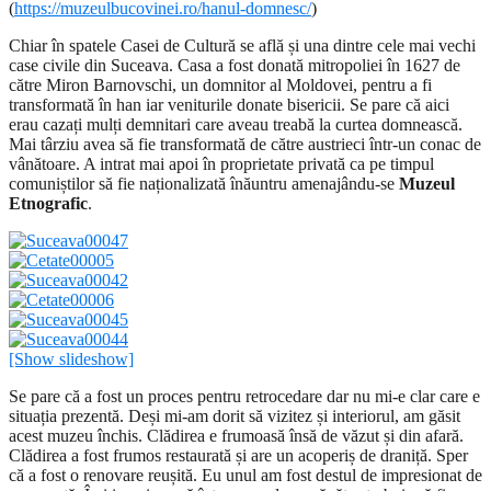
(
https://muzeulbucovinei.ro/hanul-domnesc/
)
Chiar în spatele Casei de Cultură se află și una dintre cele mai vechi
case civile din Suceava. Casa a fost donată mitropoliei în 1627 de
către Miron Barnovschi, un domnitor al Moldovei, pentru a fi
transformată în han iar veniturile donate bisericii. Se pare că aici
erau cazați mulți demnitari care aveau treabă la curtea domnească.
Mai târziu avea să fie transformată de către austrieci într-un conac de
vânătoare. A intrat mai apoi în proprietate privată ca pe timpul
comuniștilor să fie naționalizată înăuntru amenajându-se
Muzeul
Etnografic
.
[Show slideshow]
Se pare că a fost un proces pentru retrocedare dar nu mi-e clar care e
situația prezentă. Deși mi-am dorit să vizitez și interiorul, am găsit
acest muzeu închis. Clădirea e frumoasă însă de văzut și din afară.
Clădirea a fost frumos restaurată și are un acoperiș de draniță. Sper
că a fost o renovare reușită. Eu unul am fost destul de impresionat de