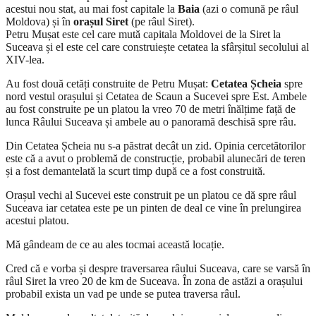
acestui nou stat, au mai fost capitale la
Baia
(azi o comună pe râul
Moldova) și în
orașul Siret
(pe râul Siret).
Petru Mușat este cel care mută capitala Moldovei de la Siret la
Suceava și el este cel care construiește cetatea la sfârșitul secolului al
XIV-lea.
Au fost două cetăți construite de Petru Mușat:
Cetatea Șcheia
spre
nord vestul orașului și Cetatea de Scaun a Sucevei spre Est. Ambele
au fost construite pe un platou la vreo 70 de metri înălțime față de
lunca Râului Suceava și ambele au o panoramă deschisă spre râu.
Din Cetatea Șcheia nu s-a păstrat decât un zid. Opinia cercetătorilor
este că a avut o problemă de construcție, probabil alunecări de teren
și a fost demantelată la scurt timp după ce a fost construită.
Orașul vechi al Sucevei este construit pe un platou ce dă spre râul
Suceava iar cetatea este pe un pinten de deal ce vine în prelungirea
acestui platou.
Mă gândeam de ce au ales tocmai această locație.
Cred că e vorba și despre traversarea râului Suceava, care se varsă în
râul Siret la vreo 20 de km de Suceava. În zona de astăzi a orașului
probabil exista un vad pe unde se putea traversa râul.