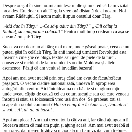
Despre orașul în sine nu-mi amintesc multe și nu cred că l-am vizitat
prea des. Era doar un alt Târg la vreo oră distanță de al nostru. Noi
aveam Rădăuțiul. Și acum mulți îi spun orașului doar Târg.
„
-Mă duc în Târg.” „-Ce să-ți aduc din Târg?” „-Dii căluț la
Rădăuț, să cumpărăm colăcuț!”
Pentru mult timp credeam că așa se
cheamă orașul:
Târg
.
Suceava era doar un alt târg mai mare, unde găseai poate, ceea ce nu
puteai găsi în celălalt Târg. În anii imediați următori Revoluției asta
însemna cine știe ce blugi, textile sau geci de piele de la turci,
conserve și rachiuri de la ucrainieni sau din Moldova și altele
asemenea. Păziți că am venit să invadăm bazarul!
Apoi am mai avut treabă prin oraș când am avut de făcut/refăcut
pașaport. O veche clădire naționalizată, undeva în apropierea
autogării din centru. Aici întotdeauna era bătaie și o aglomerație
unde aveau câștig de cauză cei cu coturi ascuțite sau cei care veneau
însoțiți și știau să folosească vreo ușă din dos. Se grăbeau toți să
scape din ocolul comunist?
Hai să emigrăm în America, Dac-ati sti
si voi… Ai, ai, ai, ai balsoi…
Apoi am plecat! Am mai trecut tot la câțiva ani, iar când ajungeam în
Suceava știam că mai am puțin și ajung acasă. Am mai avut treabă și
prin oraș, dar mereu fugitiv și niciodată nu l-am vizitat cum trebuie.