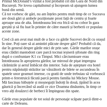
Primul McDonald’s vizitat a fost probabil cel din Gara de Nord din
București. Ne lovea capitalismul și începeam să ajungem lumea
bună din urmă.
Că tot vorbesc de gări, nu am înțeles pentru mult timp de ce Suceava
are două gări și ambele poziționate prost față de centru și foarte
aproape una de alta. Întotdeauna îmi era frică să nu cobor în gara
greșită și să fiu luat în primire de către maurii și berberii ce populau
aceste zone.
Cred că am avut mai mult de a face cu gările Sucevei decât cu orașul
în sine. Poți oare să ai amintiri plăcute despre gări? Probabil că da,
dar în general despre gările mici de prin sate. Gările marilor orașe
erau clădiri mastodont care parcă tocmai ieșiseră șifonate din ring
după o confruntare K1 cu Timpul. Mici cârciumioare erau
întotdeauna în apropierea gărilor, iar mirosul de pișat impregna
cărămizile și aerul îmbâcsit din interior. Sala de așteptare era hotel
pentru năpăstuiții străzilor iar vânzătorii de bilete se ascundeau în
spatele unor geamuri imense, cu gratii de unde trebuiau să vorbească
printr-o ferestruică făcută parcă pentru familia lui Mickey Mouse.
Mă fascinau băbuțele și moșneguții îndoiți în două, țipând în acea
găurică și încercând să audă ce zice Doamna dinăuntru, în timp ce
vreo alți douăzeci de berbeci îi împingeau din spate.
Gările erau populate de tot soiul de personaje scăpate parcă dintr-o
carte de Deleanu.