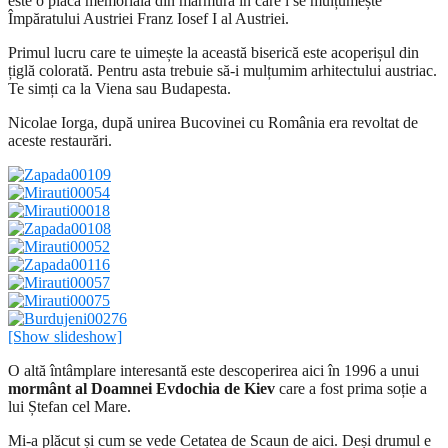
este o placă memorială din marmură în care i se mulțumește
Împăratului Austriei Franz Iosef I al Austriei.
Primul lucru care te uimește la această biserică este acoperișul din
țiglă colorată. Pentru asta trebuie să-i mulțumim arhitectului austriac.
Te simți ca la Viena sau Budapesta.
Nicolae Iorga, după unirea Bucovinei cu România era revoltat de
aceste restaurări.
[Show slideshow]
O altă întâmplare interesantă este descoperirea aici în 1996 a unui
mormânt al Doamnei Evdochia de Kiev
care a fost prima soție a
lui Ștefan cel Mare.
Mi-a plăcut și cum se vede Cetatea de Scaun de aici. Deși drumul e