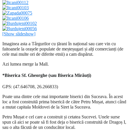
[Show slideshow]
Imaginea asta a Târgurilor cu țărani în național sau care vin cu
faitoanele la orașele populate de meșteșugari și alți comercianți (de
cele mai multe ori de diferite etnii) a cam dispărut.
Azi lumea merge la Mall.
*Biserica Sf. Gheorghe (sau Biserica Mirăuți)
GPS: (47.646708, 26.266833)
Poate una dintre cele mai importante biserici din Suceava. În acest
loc a fost construită prima biserică de către Petru Mușat, atunci când
a mutat capitala Moldovei de la Siret la Suceava.
Petru Mușat e cel care a construit și cetatea Sucevei. Unele surse
spun că aici se poate să fi fost deja o biserică construită de Dragoș I,
sau o alta făcută de un conducător local.