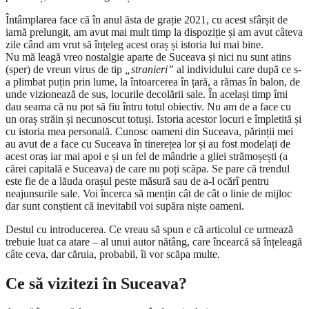
Întâmplarea face că în anul ăsta de grație 2021, cu acest sfârșit de
iarnă prelungit, am avut mai mult timp la dispoziție și am avut câteva
zile când am vrut să înțeleg acest oraș și istoria lui mai bine.
Nu mă leagă vreo nostalgie aparte de Suceava și nici nu sunt atins
(sper) de vreun virus de tip
„stranieri”
al individului care după ce s-
a plimbat puțin prin lume, la întoarcerea în țară, a rămas în balon, de
unde vizionează de sus, locurile decolării sale. În același timp îmi
dau seama că nu pot să fiu întru totul obiectiv. Nu am de a face cu
un oraș străin și necunoscut totuși. Istoria acestor locuri e împletită și
cu istoria mea personală. Cunosc oameni din Suceava, părinții mei
au avut de a face cu Suceava în tinerețea lor și au fost modelați de
acest oraș iar mai apoi e și un fel de mândrie a gliei strămoșești (a
cărei capitală e Suceava) de care nu poți scăpa. Se pare că trendul
este fie de a lăuda orașul peste măsură sau de a-l ocărî pentru
neajunsurile sale. Voi încerca să mențin cât de cât o linie de mijloc
dar sunt conștient că inevitabil voi supăra niște oameni.
Destul cu introducerea. Ce vreau să spun e că articolul ce urmează
trebuie luat ca atare – al unui autor nătâng, care încearcă să înțeleagă
câte ceva, dar căruia, probabil, îi vor scăpa multe.
Ce să vizitezi în Suceava?