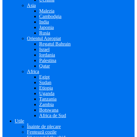
Asia
Malezia
Cambodgia
India
Japonia
Rusia
Orientul Apropiat
Regatul Bahrain
Israel
Iordania
Palestina
Qatar
Africa
Egipt
Sudan
Etiopia
Uganda
Tanzania
Zambia
Botswana
Africa de Sud
Utile
Înainte de plecare
Fentează cozile