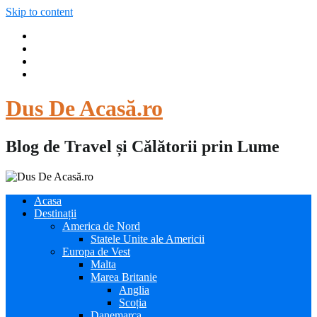
Skip to content
Dus De Acasă.ro
Blog de Travel și Călătorii prin Lume
Acasa
Destinații
America de Nord
Statele Unite ale Americii
Europa de Vest
Malta
Marea Britanie
Anglia
Scoția
Danemarca