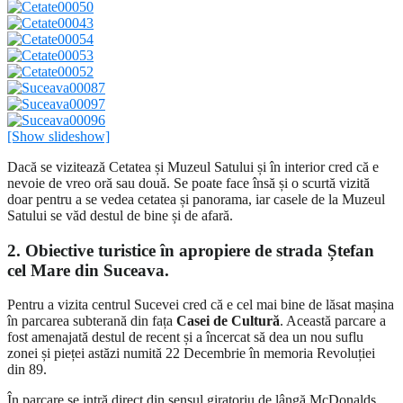
[Show slideshow]
Dacă se vizitează Cetatea și Muzeul Satului și în interior cred că e
nevoie de vreo oră sau două. Se poate face însă și o scurtă vizită
doar pentru a se vedea cetatea și panorama, iar casele de la Muzeul
Satului se văd destul de bine și de afară.
2. Obiective turistice în apropiere de strada Ștefan
cel Mare din Suceava.
Pentru a vizita centrul Sucevei cred că e cel mai bine de lăsat mașina
în parcarea subterană din fața
Casei de Cultură
. Această parcare a
fost amenajată destul de recent și a încercat să dea un nou suflu
zonei și pieței astăzi numită 22 Decembrie în memoria Revoluției
din 89.
În parcare se intră direct din sensul giratoriu de lângă McDonalds.