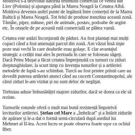
Moldova s-a dezvoltat datorită drumului comercial ce venea din
Liov (Polonia) și ajungea până la Marea Neagră la Cetatea Albă.
Moldova devenea astfel punte de legătură între comerțul de la Marea
Baltică și Marea Neagră. Tot felul de produse tranzitau această zonă.
Tămâie, piper, mătase, piei de animale, postav, podoabe de argint
etc. În orașele de pe această rută comercială se plătea vamă.
Cetatea este astăzi înconjurată de păduri. Au fost plantați mai mulți
copaci când a fost amenajat parcul din zonă. Am văzut însă niște
poze mai vechi în care dealurile erau golașe. E clar avantajul
strategic a cetății mai ales în perioada în care se foloseau săgeți.
Dacă Petru Mușat a făcut cetatea împrejmuită cu turnuri cu ziduri
dreptunghiulare, la scurt timp cu invenția tunurilor și a artileriei
metodele de luptă s-au schimbat. Turcii au fost printre primii care au
dovedit puterea artileriei atunci când au cucerit Constantinopolul, ale
cărui ziduri le-am vizitat și nu sunt deloc de neglijat.
Trebuiau aduse îmbunătățiri majore zidurilor, dacă se dorea ca ele să
reziste.
Turnurile rotunde oferă o mult mai bună rezistență împotrivă
loviturilor artileriei.
Ștefan cel Mare
a „îmbrăcat” și a întărit zidurile
de apărare și le-a dat o formă semi-circulară după asediul lui
Mehmet al II-lea. Acest lucru se poate observa foarte ușor cu ochiul
liber.