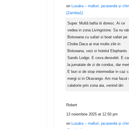
on
Lusaka – malluri, jacaranda și chi
(Zambia1)
Super. Multă bafta iti doresc. Ai ce
vedea in zona Livingstone. Sa nu rat
Botswana cu safari si boat safari pe
Chobe.Daca ai mai multe zile in
Botswana, vezi si hotelul Elephants
Sands Lodge. E ceva deosebit. E c
la jumatate de zi de condus, dar meri
E bun si de stop intermediar in caz 
mergi si in Okavango. Am mai facut 
calatorie prin zona aia, venind din
Robert
13 noiembrie 2025 at 12:50 pm
on
Lusaka – malluri, jacaranda și chi