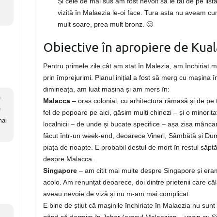
Și cele de mai sus am fost nevoit să le tăi de pe lis
vizită în Malaezia le-oi face. Tura asta nu aveam c
mult soare, prea mult bronz. 🙂
Obiective în apropiere de Kua
Pentru primele zile cât am stat în Malezia, am închiriat m
prin împrejurimi. Planul inițial a fost să merg cu mașina 
dimineața, am luat mașina și am mers în:
a
Malacca
– oraș colonial, cu arhitectura rămasă și de pe t
e
fel de popoare pe aici, găsim mulți chinezi – și o minorita
mai
localnicii – de unde și bucate specifice – așa zisa mânc
făcut într-un week-end, deoarece Vineri, Sâmbătă și Dum
piața de noapte. E probabil destul de mort în restul săpt
despre Malacca.
Singapore
– am citit mai multe despre Singapore și era
acolo. Am renunțat deoarece, doi dintre prietenii care căl
aveau nevoie de viză și nu m-am mai complicat.
E bine de știut că mașinile închiriate în Malaezia nu su
gând să dormim în Johor (orașul Malaezian – vecin cu Si