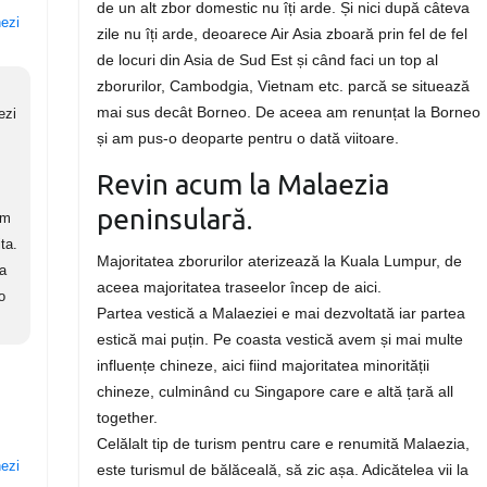
de un alt zbor domestic nu îți arde. Și nici după câteva
nezi
zile nu îți arde, deoarece Air Asia zboară prin fel de fel
de locuri din Asia de Sud Est și când faci un top al
zborurilor, Cambodgia, Vietnam etc. parcă se situează
mai sus decât Borneo. De aceea am renunțat la Borneo
ezi
și am pus-o deoparte pentru o dată viitoare.
Revin acum la Malaezia
peninsulară.
am
ta.
Majoritatea zborurilor aterizează la Kuala Lumpur, de
ca
aceea majoritatea traseelor încep de aici.
o
Partea vestică a Malaeziei e mai dezvoltată iar partea
estică mai puțin. Pe coasta vestică avem și mai multe
influențe chineze, aici fiind majoritatea minorității
chineze, culminând cu Singapore care e altă țară all
together.
Celălalt tip de turism pentru care e renumită Malaezia,
nezi
este turismul de bălăceală, să zic așa. Adicătelea vii la