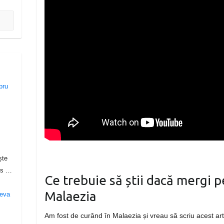
ște
lis …
Ce trebuie să știi dacă mergi p
Malaezia
Am fost de curând în Malaezia și vreau să scriu acest arti
a