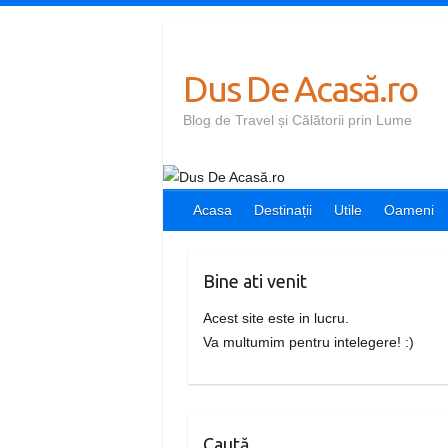
Skip
to
content
Dus De Acasă.ro
Blog de Travel și Călătorii prin Lume
Acasa
Destinații
Utile
Oameni
Bine ati venit
Acest site este in lucru.
Va multumim pentru intelegere! :)
Caută