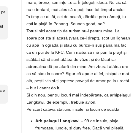
mare, bronz, semințe ..etc. Înțelegeți ideea. Nu zic că
nu e tentant, mai ales că o poți face tot timpul anului –
c pe
în timp ce ai tăi, cei de acasă, dârdâie prin nămeți, tu
ești la plajă în Penang. Sounds good, no?
ul
Totuși nici acest tip de turism nu-i pentru mine. La
soare pot sta și acasă (vara ce-i drept), scot un lighean
cu apă în ogradă și stau cu buricu-n sus până mă fac
ca un pui de la KFC. Cum naiba să mă pun la prăjit și
scăldat când sunt atătea de văzut și de făcut iar
adrenalina dă pe afară din mine. Am zburat atâtea ore
ca să stau la soare? Sigur că apa e altfel, nisipul e mai
alb, peștii vin și-ți șoptesc povești de amor pe la urechi
– but I cannt do it.
are
Și din nou, pentru locuri mai îndepărtate, ca arhipelagul
Langkawi, de exemplu, trebuie avion.
Pe scurt câteva statiuni, insule, și locuri de scaldă:
Arhipelagul Langkawi
– 99 de insule, plaje
frumoase, jungle, și duty free. Dacă vrei pileală