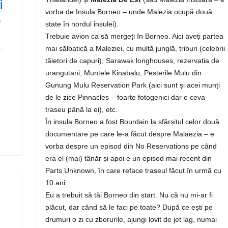
i
vorba de Insula Borneo – unde Malezia ocupă două
)
state în nordul insulei).
Trebuie avion ca să mergeți în Borneo. Aici aveți partea
 …
mai sălbatică a Maleziei, cu multă junglă, triburi (celebrii
tăietori de capuri), Sarawak longhouses, rezervatia de
urangutani, Muntele Kinabalu, Pesterile Mulu din
Gunung Mulu Reservation Park (aici sunt și acei munți
de le zice Pinnacles – foarte fotogenici dar e ceva
traseu până la ei), etc.
În insula Borneo a fost Bourdain la sfărșitul celor două
documentare pe care le-a făcut despre Malaezia – e
vorba despre un episod din No Reservations pe când
era el (mai) tânăr și apoi e un episod mai recent din
Parts Unknown, în care reface traseul făcut în urmă cu
10 ani.
Eu a trebuit să tăi Borneo din start. Nu că nu mi-ar fi
plăcut, dar când să le faci pe toate? După ce ești pe
drumuri o zi cu zborurile, ajungi lovit de jet lag, numai