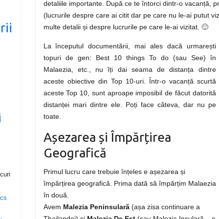
detaliile importante. După ce te întorci dintr-o vacanță,
(lucrurile despre care ai citit dar pe care nu le-ai putut vi
rii
multe detalii și despre lucrurile pe care le-ai vizitat. 🙂
La începutul documentării, mai ales dacă urmarești
u
topuri de gen: Best 10 things To do (sau See) în
Malaezia, etc., nu îți dai seama de distanța dintre
aceste obiective din Top 10-uri. Într-o vacanță scurtă
aceste Top 10, sunt aproape imposibil de făcut datorită
distanței mari dintre ele. Poți face câteva, dar nu pe
i
toate.
Așezarea și Împărțirea
Geografică
Primul lucru care trebuie înțeles e așezarea și
curi
împărțirea geografică. Prima dată să împărțim Malaezia
în două.
Avem
Malezia Peninsulară
(așa zisa continuare a
Thailandei) și
Malezia De Est
(sau Malezia Insulară – e