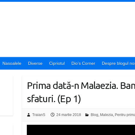
Nasoalele
Diverse
Cipriotul
Dio’s Corner
Despre blogul nos
Prima dată-n Malaezia. Bani
sfaturi. (Ep 1)
TraianS
24 martie 2018
Blog
,
Malezia
,
Pentru prim