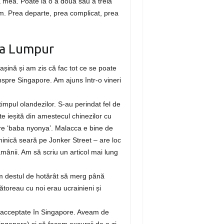
ta mea. Poate la o a doua sau a treia
um. Prea departe, prea complicat, prea
la Lumpur
așină și am zis că fac tot ce se poate
înspre Singapore. Am ajuns într-o vineri
impul olandezilor. S-au perindat fel de
te ieșită din amestecul chinezilor cu
are ‘baba nyonya’. Malacca e bine de
inică seară pe Jonker Street – are loc
ămânii. Am să scriu un articol mai lung
m destul de hotărât să merg până
ătoreau cu noi erau ucrainieni și
nt acceptate în Singapore. Aveam de
ngapore) și să facem excursii de o zi