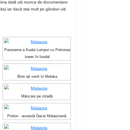
 prima dată uiți munca de documentare
zita) iar dacă stai mult pe gânduri uiți
Panorama a Kuala Lumpur cu Petronas
tower în fundal
Bine ați venit în Melaka
Mâncare pe stradă.
Proton - această Dacie Malaeziană.