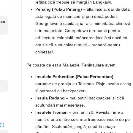
ieftină cică trebuie să mergi în Langkawi.
Penang (Pulau Pinang)
– altă insulă, dar de data
asta legată de mainland și prin două poduri.
 am
Georgetown e capitala, iar aici minoritatea chineză
e în majoritate. Georgetown e renumit pentru
arhitectura colonială, mâncarea locală și dacă tot
am zis că sunt chinezi mulți – probabil pentru
chinezării.
Pe coasta de est a Malaeziei Peninsulare avem:
Insulele Perhentian (Pulau Perhentian)
–
aproape de granița cu Tailanda. Plaje, scuba diving
și petreceri cu backpackeri.
Insula Redang
– mai puțini backpackeri și cică
scufundări mai meseriașe.
Insulele Tioman
– prin anii 70, Revista Time a
numit-o una dintre cele mai frumoase insule de pe
(1)
pământ. Scufundări, junglă, șopârle uriașe.