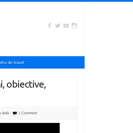
tru de travel
, obiective,
a datâ
1 Comment