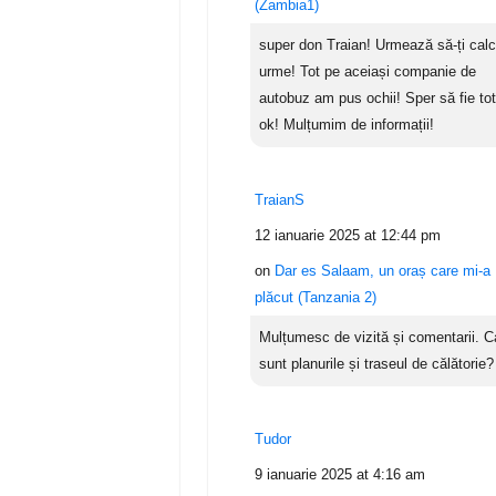
(Zambia1)
super don Traian! Urmează să-ți cal
urme! Tot pe aceiași companie de
autobuz am pus ochii! Sper să fie tot
ok! Mulțumim de informații!
TraianS
12 ianuarie 2025 at 12:44 pm
on
Dar es Salaam, un oraș care mi-a
plăcut (Tanzania 2)
Mulțumesc de vizită și comentarii. C
sunt planurile și traseul de călătorie?
Tudor
9 ianuarie 2025 at 4:16 am