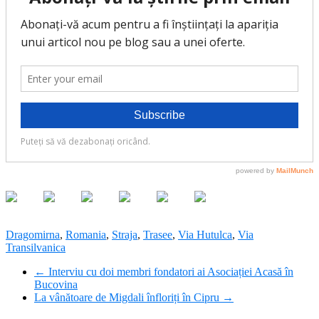
Dragomirna
,
Romania
,
Straja
,
Trasee
,
Via Hutulca
,
Via
Transilvanica
←
Interviu cu doi membri fondatori ai Asociației Acasă în
Bucovina
La vânătoare de Migdali înfloriți în Cipru
→