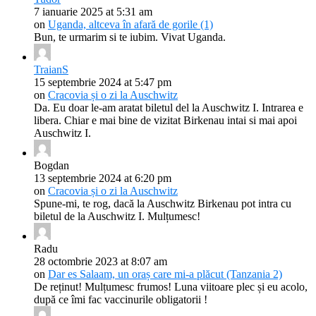
7 ianuarie 2025 at 5:31 am
on
Uganda, altceva în afară de gorile (1)
Bun, te urmarim si te iubim. Vivat Uganda.
TraianS
15 septembrie 2024 at 5:47 pm
on
Cracovia și o zi la Auschwitz
Da. Eu doar le-am aratat biletul del la Auschwitz I. Intrarea e
libera. Chiar e mai bine de vizitat Birkenau intai si mai apoi
Auschwitz I.
Bogdan
13 septembrie 2024 at 6:20 pm
on
Cracovia și o zi la Auschwitz
Spune-mi, te rog, dacă la Auschwitz Birkenau pot intra cu
biletul de la Auschwitz I. Mulțumesc!
Radu
28 octombrie 2023 at 8:07 am
on
Dar es Salaam, un oraș care mi-a plăcut (Tanzania 2)
De reținut! Mulțumesc frumos! Luna viitoare plec și eu acolo,
după ce îmi fac vaccinurile obligatorii !