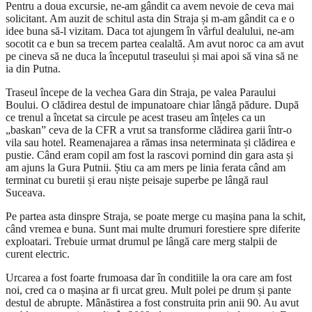
Pentru a doua excursie, ne-am gândit ca avem nevoie de ceva mai
solicitant. Am auzit de schitul asta din Straja și m-am gândit ca e o
idee buna să-l vizitam. Daca tot ajungem în vârful dealului, ne-am
socotit ca e bun sa trecem partea cealaltă. Am avut noroc ca am avut
pe cineva să ne duca la începutul traseului și mai apoi să vina să ne
ia din Putna.
Traseul începe de la vechea Gara din Straja, pe valea Paraului
Boului. O clădirea destul de impunatoare chiar lângă pădure. După
ce trenul a încetat sa circule pe acest traseu am înțeles ca un
„baskan” ceva de la CFR a vrut sa transforme clădirea garii într-o
vila sau hotel. Reamenajarea a rămas insa neterminata și clădirea e
pustie. Când eram copil am fost la rascovi pornind din gara asta și
am ajuns la Gura Putnii. Știu ca am mers pe linia ferata când am
terminat cu buretii și erau niște peisaje superbe pe lângă raul
Suceava.
Pe partea asta dinspre Straja, se poate merge cu mașina pana la schit,
când vremea e buna. Sunt mai multe drumuri forestiere spre diferite
exploatari. Trebuie urmat drumul pe lângă care merg stalpii de
curent electric.
Urcarea a fost foarte frumoasa dar în conditiile la ora care am fost
noi, cred ca o mașina ar fi urcat greu. Mult polei pe drum și pante
destul de abrupte. Mânăstirea a fost construita prin anii 90. Au avut