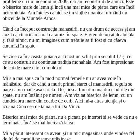
probleme cu un incendiu în 2009, dar au reconstruit de atunci. Este
o biserica mare de lemn și încă una mai mica de piatra care era încă
neterminata. Am înțeles ca aici se țin slujbe noaptea, urmând un
obicei de la Muntele Athos.
Când au început construcția manastirii, nu era drum de access și am
auzit ca ctitorii au carat caramizi în spate. E greu de urcat dealul ăla
și fără nimic, nu-mi imaginez cum trebuie sa fi fost și cu câteva
caramizi în spate.
Se zice ca în aceasta poiana ar fi fost un schit prin secolul 17 și cei
ce au construit au continuat tradiția monahala. Am fost impresionat
de cat de mare e tot complexul.
Mi s-a mai spus ca în mod normal femeile nu ar avea voie în
mânăstire, dar de când a murit primul staret al manastirii, regula se
pare ca nu mai e așa stricta. Deși iesea fum din una din cladirile din
spate, nu am întâlnit pe nimeni. Am vizitat biserica de lemn, cu un
candelabru mare din coarbe de cerb. Aici mi-a atras atenția și o
icoana Cina cea de taina a lui Da Vinci.
Biserica mai mica de piatra, nu e pictata pe interori și se vede ca nu e
terminata. Încă se mai lucrează la ea.
Mi-a părut interesant ca aveau și un mic magazinas unde vindea fel
de fel de cartulii pe teme religioase.