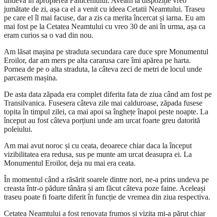
undeva în apropierea Falticeniului. Aveam la dispoziție vreo
jumătate de zi, așa ca el a venit cu ideea Cetatii Neamtului. Traseu
pe care el îl mai facuse, dar a zis ca merita încercat și iarna. Eu am
mai fost pe la Cetatea Neamtului cu vreo 30 de ani în urma, așa ca
eram curios sa o vad din nou.
Am lăsat mașina pe straduta secundara care duce spre Monumentul
Eroilor, dar am mers pe alta cararusa care îmi apărea pe harta.
Pornea de pe o alta straduta, la câteva zeci de metri de locul unde
parcasem mașina.
De asta data zăpada era complet diferita fata de ziua când am fost pe
Transilvanica. Fusesera câteva zile mai calduroase, zăpada fusese
topita în timpul zilei, ca mai apoi sa înghețe înapoi peste noapte. La
început au fost câteva porțiuni unde am urcat foarte greu datorită
poleiului.
Am mai avut noroc și cu ceata, deoarece chiar daca la început
vizibilitatea era redusa, sus pe munte am urcat deasupra ei. La
Monumentul Eroilor, deja nu mai era ceata.
În momentul când a răsărit soarele dintre nori, ne-a prins undeva pe
creasta într-o pădure tânăra și am făcut câteva poze faine. Aceleași
traseu poate fi foarte diferit în funcție de vremea din ziua respectiva.
Cetatea Neamtului a fost renovata frumos și vizita mi-a părut chiar