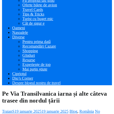
Fii propriul tău ghid
Oferte bilete de avion
Travel Cards
Tips & Tricks
Turist cu buget mic
Cât de sigur e
Oameni
Nasoalele
Diverse
Pentru prima datâ
Recomandări Cazare
Shopping
Ghiduri
Resurse
Experiențe de top
Mai puțin știute
Cipriotul
Dio’s Corner
Despre blogul nostru de travel
Pe Via Transilvanica iarna și alte câteva
trasee din nordul țării
TraianS
19 ianuarie 2025
19 ianuarie 2025
Blog
,
România
No