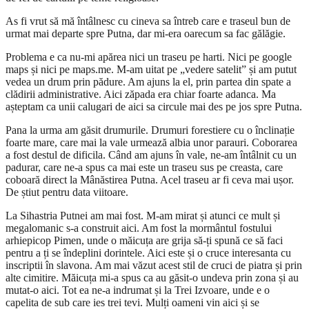
As fi vrut să mă întâlnesc cu cineva sa întreb care e traseul bun de
urmat mai departe spre Putna, dar mi-era oarecum sa fac gălăgie.
Problema e ca nu-mi apărea nici un traseu pe harti. Nici pe google
maps și nici pe maps.me. M-am uitat pe „vedere satelit” și am putut
vedea un drum prin pădure. Am ajuns la el, prin partea din spate a
clădirii administrative. Aici zăpada era chiar foarte adanca. Ma
așteptam ca unii calugari de aici sa circule mai des pe jos spre Putna.
Pana la urma am găsit drumurile. Drumuri forestiere cu o înclinație
foarte mare, care mai la vale urmează albia unor parauri. Coborarea
a fost destul de dificila. Când am ajuns în vale, ne-am întâlnit cu un
padurar, care ne-a spus ca mai este un traseu sus pe creasta, care
coboară direct la Mânăstirea Putna. Acel traseu ar fi ceva mai ușor.
De știut pentru data viitoare.
La Sihastria Putnei am mai fost. M-am mirat și atunci ce mult și
megalomanic s-a construit aici. Am fost la mormântul fostului
arhiepicop Pimen, unde o măicuța are grija să-ți spună ce să faci
pentru a ți se îndeplini dorintele. Aici este și o cruce interesanta cu
inscriptii în slavona. Am mai văzut acest stil de cruci de piatra și prin
alte cimitire. Măicuța mi-a spus ca au găsit-o undeva prin zona și au
mutat-o aici. Tot ea ne-a indrumat și la Trei Izvoare, unde e o
capelita de sub care ies trei tevi. Mulți oameni vin aici și se