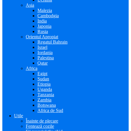
Asia
Malezia
Cambodgia
India
Japonia
Rusia
Orientul Apropiat
Regatul Bahrain
Israel
Iordania
Palestina
Qatar
Africa
Egipt
Sudan
Etiopia
Uganda
Tanzania
Zambia
Botswana
Africa de Sud
Utile
Înainte de plecare
Fentează cozile