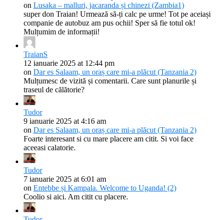
on
Lusaka – malluri, jacaranda și chinezi (Zambia1)
super don Traian! Urmează să-ți calc pe urme! Tot pe aceiași
companie de autobuz am pus ochii! Sper să fie totul ok!
Mulțumim de informații!
TraianS
12 ianuarie 2025 at 12:44 pm
on
Dar es Salaam, un oraș care mi-a plăcut (Tanzania 2)
Mulțumesc de vizită și comentarii. Care sunt planurile și
traseul de călătorie?
Tudor
9 ianuarie 2025 at 4:16 am
on
Dar es Salaam, un oraș care mi-a plăcut (Tanzania 2)
Foarte interesant si cu mare placere am citit. Si voi face
aceeasi calatorie.
Tudor
7 ianuarie 2025 at 6:01 am
on
Entebbe și Kampala. Welcome to Uganda! (2)
Coolio si aici. Am citit cu placere.
Tudor