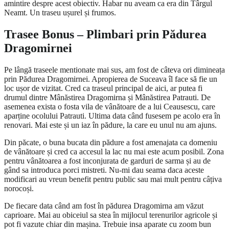
amintire despre acest obiectiv. Habar nu aveam ca era din Târgul
Neamt. Un traseu ușurel și frumos.
Trasee Bonus – Plimbari prin Pădurea
Dragomirnei
Pe lângă traseele mentionate mai sus, am fost de câteva ori dimineața
prin Pădurea Dragomirnei. Apropierea de Suceava îl face să fie un
loc ușor de vizitat. Cred ca traseul principal de aici, ar putea fi
drumul dintre Mânăstirea Dragomirna și Mânăstirea Patrauti. De
asemenea exista o fosta vila de vânătoare de a lui Ceausescu, care
aparține ocolului Patrauti. Ultima data când fusesem pe acolo era în
renovari. Mai este și un iaz în pădure, la care eu unul nu am ajuns.
Din păcate, o buna bucata din pădure a fost amenajata ca domeniu
de vânătoare și cred ca accesul la lac nu mai este acum posibil. Zona
pentru vânătoarea a fost inconjurata de garduri de sarma și au de
gând sa introduca porci mistreti. Nu-mi dau seama daca aceste
modificari au vreun benefit pentru public sau mai mult pentru câțiva
norocoși.
De fiecare data când am fost în pădurea Dragomirna am văzut
caprioare. Mai au obiceiul sa stea în mijlocul terenurilor agricole și
pot fi vazute chiar din mașina. Trebuie insa aparate cu zoom bun