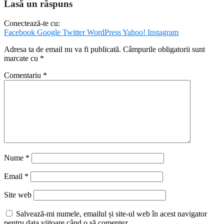
Lasă un răspuns
Conectează-te cu:
Facebook
Google
Twitter
WordPress
Yahoo!
Instagram
Adresa ta de email nu va fi publicată.
Câmpurile obligatorii sunt
marcate cu
*
Comentariu
*
Nume
*
Email
*
Site web
Salvează-mi numele, emailul și site-ul web în acest navigator
pentru data viitoare când o să comentez.