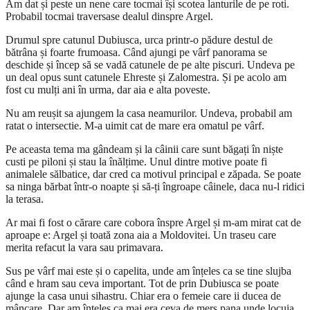
Am dat și peste un nene care tocmai își scotea lanturile de pe roti.
Probabil tocmai traversase dealul dinspre Argel.
Drumul spre catunul Dubiusca, urca printr-o pădure destul de
bătrâna și foarte frumoasa. Când ajungi pe vârf panorama se
deschide și încep să se vadă catunele de pe alte piscuri. Undeva pe
un deal opus sunt catunele Ehreste și Zalomestra. Și pe acolo am
fost cu mulți ani în urma, dar aia e alta poveste.
Nu am reușit sa ajungem la casa neamurilor. Undeva, probabil am
ratat o intersectie. M-a uimit cat de mare era omatul pe vârf.
Pe aceasta tema ma gândeam și la câinii care sunt băgați în niște
custi pe piloni și stau la înălțime. Unul dintre motive poate fi
animalele sălbatice, dar cred ca motivul principal e zăpada. Se poate
sa ninga bărbat într-o noapte și să-ți îngroape câinele, daca nu-l ridici
la terasa.
Ar mai fi fost o cărare care cobora înspre Argel și m-am mirat cat de
aproape e: Argel și toată zona aia a Moldovitei. Un traseu care
merita refacut la vara sau primavara.
Sus pe vârf mai este și o capelita, unde am înțeles ca se tine slujba
când e hram sau ceva important. Tot de prin Dubiusca se poate
ajunge la casa unui sihastru. Chiar era o femeie care ii ducea de
mâncare. Dar am înțeles ca mai era ceva de mers pana unde locuia