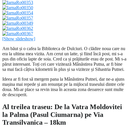
[Show slideshow]
Am băut și o cafea la Biblioteca de Dulciuri. O clădire noua care nu
era la ultima mea vizita. Am cerut un latte, și fiind încă post, mi s-a
pus din oficiu lapte de soia. Cred ca și prăjiturile erau de post. Mi s-a
părut interesant. Toți cei care vizitează Mânăstirea Putna, ar fi bine
sa mai facă câțiva kilometrii în plus și sa viziteze și Sihastria Putnei.
Ideea ar fi fost să mergem pana la Mânăstirea Putnei, dar ne-a ajuns
mașina mai repede și am renunțat pe la mijlocul traseului dintre cele
doua. Mi-ar place sa revin insa în aceasta zona deoarece sunt multe
de descoperit.
Al treilea traseu: De la Vatra Moldovitei
la Palma (Pasul Ciumarna) pe Via
Transilvanica – 18km