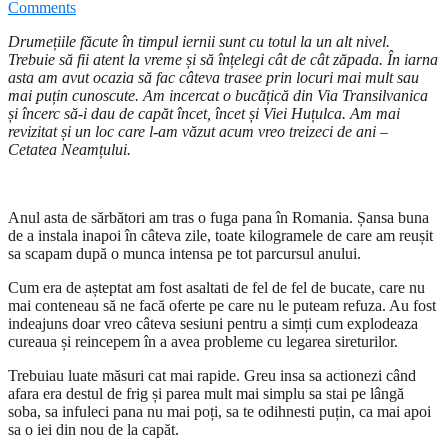
Comments
Drumețiile făcute în timpul iernii sunt cu totul la un alt nivel.
Trebuie să fii atent la vreme și să înțelegi cât de cât zăpada. În iarna
asta am avut ocazia să fac câteva trasee prin locuri mai mult sau
mai puțin cunoscute. Am incercat o bucățică din Via Transilvanica
și încerc să-i dau de capăt încet, încet și Viei Huțulca. Am mai
revizitat și un loc care l-am văzut acum vreo treizeci de ani –
Cetatea Neamțului.
Anul asta de sărbători am tras o fuga pana în Romania. Șansa buna
de a instala inapoi în câteva zile, toate kilogramele de care am reușit
sa scapam după o munca intensa pe tot parcursul anului.
Cum era de așteptat am fost asaltati de fel de fel de bucate, care nu
mai conteneau să ne facă oferte pe care nu le puteam refuza. Au fost
indeajuns doar vreo câteva sesiuni pentru a simți cum explodeaza
cureaua și reincepem în a avea probleme cu legarea sireturilor.
Trebuiau luate măsuri cat mai rapide. Greu insa sa actionezi când
afara era destul de frig și parea mult mai simplu sa stai pe lângă
soba, sa infuleci pana nu mai poți, sa te odihnesti puțin, ca mai apoi
sa o iei din nou de la capăt.