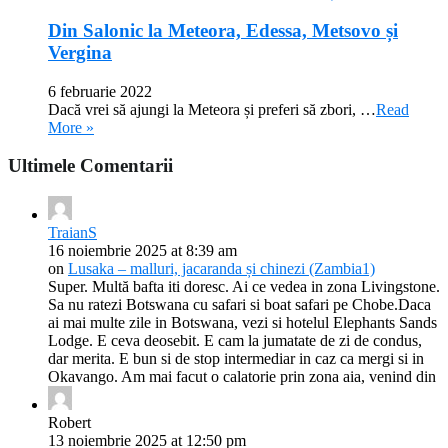
Din Salonic la Meteora, Edessa, Metsovo și
Vergina
6 februarie 2022
Dacă vrei să ajungi la Meteora și preferi să zbori, …
Read
More »
Ultimele Comentarii
TraianS
16 noiembrie 2025 at 8:39 am
on
Lusaka – malluri, jacaranda și chinezi (Zambia1)
Super. Multă bafta iti doresc. Ai ce vedea in zona Livingstone.
Sa nu ratezi Botswana cu safari si boat safari pe Chobe.Daca
ai mai multe zile in Botswana, vezi si hotelul Elephants Sands
Lodge. E ceva deosebit. E cam la jumatate de zi de condus,
dar merita. E bun si de stop intermediar in caz ca mergi si in
Okavango. Am mai facut o calatorie prin zona aia, venind din
Robert
13 noiembrie 2025 at 12:50 pm