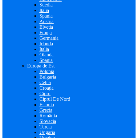
Suedia
Italia
Spania
Austria
Elveția
Franța
Germania
Irlanda
Italia
Olanda
Spania
Europa de Est
Polonia
Bulgaria
Cehia
Croația
Cipru
Ciprul De Nord
Estonia
Grecia
România
Slovacia
Turcia
Ungaria
Ucraina