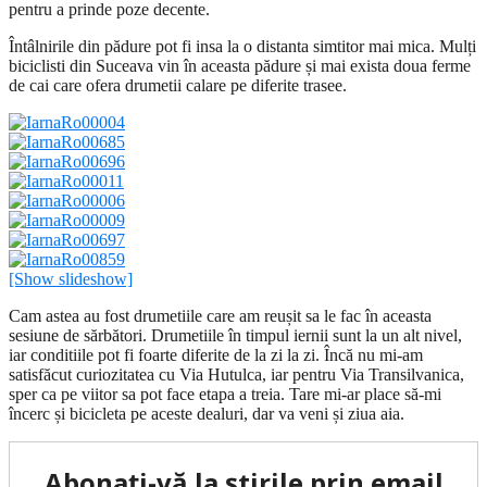
pentru a prinde poze decente.
Întâlnirile din pădure pot fi insa la o distanta simtitor mai mica. Mulți
biciclisti din Suceava vin în aceasta pădure și mai exista doua ferme
de cai care ofera drumetii calare pe diferite trasee.
[Show slideshow]
Cam astea au fost drumetiile care am reușit sa le fac în aceasta
sesiune de sărbători. Drumetiile în timpul iernii sunt la un alt nivel,
iar conditiile pot fi foarte diferite de la zi la zi. Încă nu mi-am
satisfăcut curiozitatea cu Via Hutulca, iar pentru Via Transilvanica,
sper ca pe viitor sa pot face etapa a treia. Tare mi-ar place să-mi
încerc și bicicleta pe aceste dealuri, dar va veni și ziua aia.