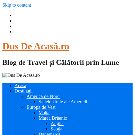
Skip to content
Dus De Acasă.ro
Blog de Travel și Călătorii prin Lume
Acasa
Destinații
America de Nord
Statele Unite ale Americii
Europa de Vest
Malta
Marea Britanie
Anglia
Scoția
Danemarca