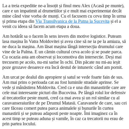
La a treia expeditie ne-a însoțit și finul meu Alex (Acasă pe munte),
care e un impatimit al drumetiilor și e mult mai experimentat decât
mine când vine vorba de munți. Cu el facusem cu ceva timp în urma
și prima etapa din
Via Transilvanica de la Putna la Sucevita
și el a
venit cu ideea să facem acum etapa a doua.
Am hotărât sa o facem în sens invers din motive logistice. Puteam
lasa mașina în Vatra Moldovitei și avea cine să ne ia pe la amiaza, să
ne duca la mașina. Am lăsat mașina lângă intersecția drumului care
vine de la Palma. E un cămin cultural ceva acolo și se poate parca.
Cu ocazia asta am observat și locomotiva din intersectie. Deși mai
trecusem pe acolo, nu-mi sarise în ochi. Din păcate nu mi-au ieșit
poze grozave deoarece era încă destul de intuneric când am pornit.
Am urcat pe dealul din apropiere și satul se vede foarte fain de sus.
Am mai prins o perioada cat au fost luminile stradale aprinse. Se
vede și mânăstirea Moldovita. Cred ca e una din manastirile care are
cele mai interesante picturi din Bucovina. Pe lângă rolul lor defensiv
al trecatorilor peste munti, cred ca mai avea și un rol similar cu al
caravanseraiurilor de pe Drumul Matasii. Caravanele de care, sau cei
care făceau comert putea parca animalele și bunurile în curtea
manastirii și se puteau adaposti peste noapte. Îmi imaginez ca în
acest timp se puteau aduna și vamile, în caz ca trecatorii nu erau de
prin partea locului.