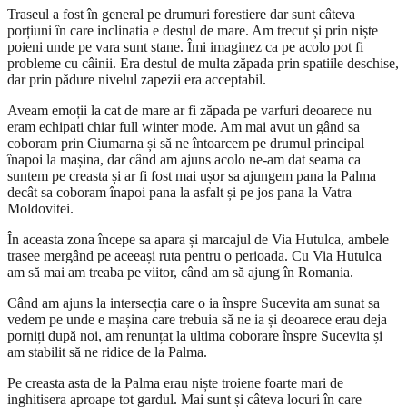
Traseul a fost în general pe drumuri forestiere dar sunt câteva
porțiuni în care inclinatia e destul de mare. Am trecut și prin niște
poieni unde pe vara sunt stane. Îmi imaginez ca pe acolo pot fi
probleme cu câinii. Era destul de multa zăpada prin spatiile deschise,
dar prin pădure nivelul zapezii era acceptabil.
Aveam emoții la cat de mare ar fi zăpada pe varfuri deoarece nu
eram echipati chiar full winter mode. Am mai avut un gând sa
coboram prin Ciumarna și să ne întoarcem pe drumul principal
înapoi la mașina, dar când am ajuns acolo ne-am dat seama ca
suntem pe creasta și ar fi fost mai ușor sa ajungem pana la Palma
decât sa coboram înapoi pana la asfalt și pe jos pana la Vatra
Moldovitei.
În aceasta zona începe sa apara și marcajul de Via Hutulca, ambele
trasee mergând pe aceeași ruta pentru o perioada. Cu Via Hutulca
am să mai am treaba pe viitor, când am să ajung în Romania.
Când am ajuns la intersecția care o ia înspre Sucevita am sunat sa
vedem pe unde e mașina care trebuia să ne ia și deoarece erau deja
porniți după noi, am renunțat la ultima coborare înspre Sucevita și
am stabilit să ne ridice de la Palma.
Pe creasta asta de la Palma erau niște troiene foarte mari de
inghitisera aproape tot gardul. Mai sunt și câteva locuri în care