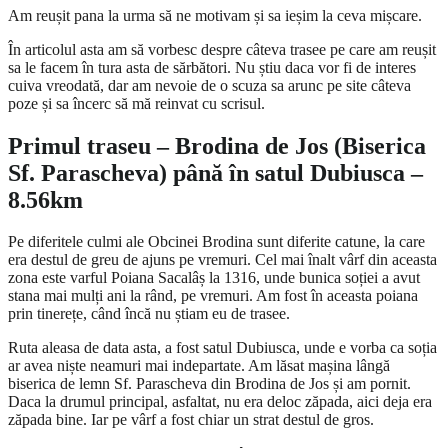
Am reușit pana la urma să ne motivam și sa ieșim la ceva mișcare.
În articolul asta am să vorbesc despre câteva trasee pe care am reușit
sa le facem în tura asta de sărbători. Nu știu daca vor fi de interes
cuiva vreodată, dar am nevoie de o scuza sa arunc pe site câteva
poze și sa încerc să mă reinvat cu scrisul.
Primul traseu – Brodina de Jos (Biserica
Sf. Parascheva) până în satul Dubiusca –
8.56km
Pe diferitele culmi ale Obcinei Brodina sunt diferite catune, la care
era destul de greu de ajuns pe vremuri. Cel mai înalt vârf din aceasta
zona este varful Poiana Sacalâș la 1316, unde bunica soției a avut
stana mai mulți ani la rând, pe vremuri. Am fost în aceasta poiana
prin tinerețe, când încă nu știam eu de trasee.
Ruta aleasa de data asta, a fost satul Dubiusca, unde e vorba ca soția
ar avea niște neamuri mai indepartate. Am lăsat mașina lângă
biserica de lemn Sf. Parascheva din Brodina de Jos și am pornit.
Daca la drumul principal, asfaltat, nu era deloc zăpada, aici deja era
zăpada bine. Iar pe vârf a fost chiar un strat destul de gros.