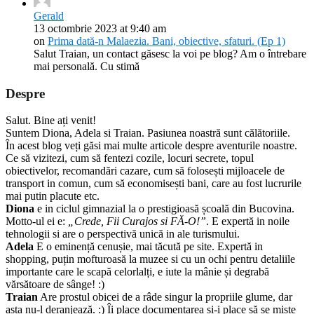
Gerald
13 octombrie 2023 at 9:40 am
on
Prima dată-n Malaezia. Bani, obiective, sfaturi. (Ep 1)
Salut Traian, un contact găsesc la voi pe blog? Am o întrebare
mai personală. Cu stimă
Despre
Salut. Bine ați venit!
Suntem Diona, Adela si Traian. Pasiunea noastră sunt călătoriile.
În acest blog veți găsi mai multe articole despre aventurile noastre.
Ce să vizitezi, cum să fentezi cozile, locuri secrete, topul
obiectivelor, recomandări cazare, cum să folosești mijloacele de
transport in comun, cum să economisești bani, care au fost lucrurile
mai putin placute etc.
Diona
e in ciclul gimnazial la o prestigioasă școală din Bucovina.
Motto-ul ei e:
„Crede, Fii Curajos si FĂ-O!”
. E expertă in noile
tehnologii si are o perspectivă unică in ale turismului.
Adela
E o eminență cenușie, mai tăcută pe site. Expertă in
shopping, puțin mofturoasă la muzee si cu un ochi pentru detaliile
importante care le scapă celorlalți, e iute la mânie și degrabă
vărsătoare de sânge! :)
Traian
Are prostul obicei de a râde singur la propriile glume, dar
asta nu-l deranjează. :) Îi place documentarea și-i place să se miște