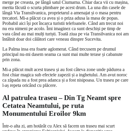
merge pe creasta, pe lângă satul Ciumarna. Chiar daca vii cu mașina,
merita făcută o scurta plimbare pe acest drum. La una din casele de
lângă Via Transilvanica, proprietarul a amenajat și o masa pentru
trecatori. Mi-a plăcut ca avea și o priza adusa la masa de popas.
Probabil aici își pot încarca turistii telefoanele. Când am trecut noi
nu era nimeni pe acolo. Îmi imaginez ca sunt deschiși pe timp de
vara când au mai mulți turiști. Toată ziua pe via Transilvanica noi am
întâlnit doar doi călători care veneau dinspre Sucevita.
La Palma insa era foarte aglomerat. Când trecusem pe drumul
principal nu-mi dasem seama ca sunt mai multe terase și cabanute
prin zona.
Mi-a plăcut mult acest traseu și au fost câteva zone unde pădurea a
fost chiar magica sub efectele zapezii și a inghetului. Am avut noroc
ca zăpada nu a fost prea adanca și a fost nisipoasa. Un traseu pe care
l-aș repeta oricând cu plăcere.
Al patrulea traseu – Din Tg Neamt spre
Cetatea Neamtului, pe ruta
Monumentului Eroilor 9km
Într-o alta zi, am hotărât cu Alex să facem un traseu mai scurt