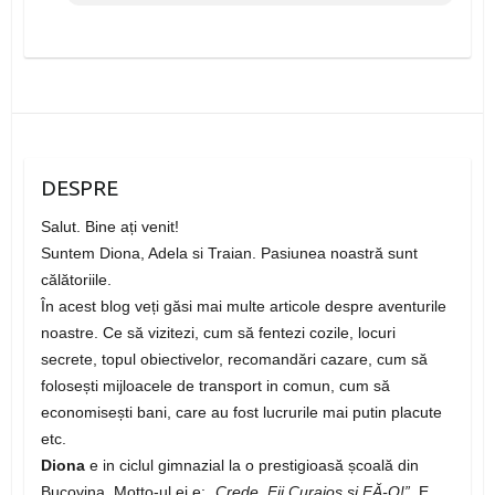
DESPRE
Salut. Bine ați venit!
Suntem Diona, Adela si Traian. Pasiunea noastră sunt
călătoriile.
În acest blog veți găsi mai multe articole despre aventurile
noastre. Ce să vizitezi, cum să fentezi cozile, locuri
secrete, topul obiectivelor, recomandări cazare, cum să
folosești mijloacele de transport in comun, cum să
economisești bani, care au fost lucrurile mai putin placute
etc.
Diona
e in ciclul gimnazial la o prestigioasă școală din
Bucovina. Motto-ul ei e:
„Crede, Fii Curajos si FĂ-O!”
. E