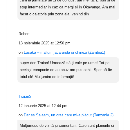
cam la jumatate de zi de condus, dar merita. E bun si de
stop intermediar in caz ca mergi si in Okavango. Am mai
facut o calatorie prin zona aia, venind din
Robert
13 noiembrie 2025 at 12:50 pm
on
Lusaka – malluri, jacaranda și chinezi (Zambia1)
super don Traian! Urmează să-ți calc pe urme! Tot pe
aceiași companie de autobuz am pus ochii! Sper să fie
totul ok! Mulțumim de informații!
TraianS
12 ianuarie 2025 at 12:44 pm
on
Dar es Salaam, un oraș care mi-a plăcut (Tanzania 2)
Mulțumesc de vizită și comentarii. Care sunt planurile și