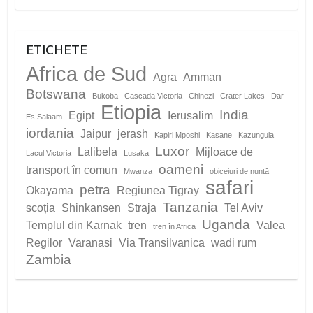
ETICHETE
Africa de Sud
Agra
Amman
Botswana
Bukoba
Cascada Victoria
Chinezi
Crater Lakes
Dar
Etiopia
India
Egipt
Ierusalim
Es Salaam
iordania
Jaipur
jerash
Kapiri Mposhi
Kasane
Kazungula
Luxor
Lalibela
Mijloace de
Lacul Victoria
Lusaka
oameni
transport în comun
Mwanza
obiceiuri de nuntă
safari
petra
Okayama
Regiunea Tigray
Tanzania
scoția
Shinkansen
Straja
Tel Aviv
Uganda
Templul din Karnak
tren
Valea
tren în Africa
Regilor
Varanasi
Via Transilvanica
wadi rum
Zambia