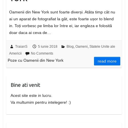
Oamenii din New York sunt foarte diverși. Atâta timp cât nu
ai un aparat de fotografiat la gât, este foarte ușor to blend
in. Toți vorbesc pe limba lor între ei, iar engleza e folosită
doar daca ai ceva de…
TraianS
5 iunie 2018
Blog
,
Oameni
,
Statele Unite ale
Americii
No Comments
Poze cu Oamenii din New York
read more
Bine ati venit
Acest site este in lucru.
Va multumim pentru intelegere! :)