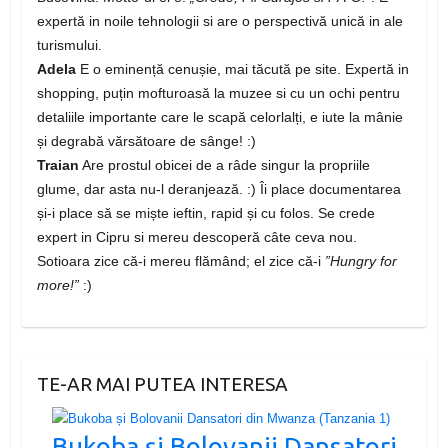
expertă in noile tehnologii si are o perspectivă unică in ale
turismului.
Adela
E o eminență cenușie, mai tăcută pe site. Expertă in
shopping, puțin mofturoasă la muzee si cu un ochi pentru
detaliile importante care le scapă celorlalți, e iute la mânie
și degrabă vărsătoare de sânge! :)
Traian
Are prostul obicei de a râde singur la propriile
glume, dar asta nu-l deranjează. :) Îi place documentarea
și-i place să se miște ieftin, rapid și cu folos. Se crede
expert in Cipru si mereu descoperă câte ceva nou.
Sotioara zice că-i mereu flămând; el zice că-i
”Hungry for
more!”
:)
TE-AR MAI PUTEA INTERESA
Bukoba și Bolovanii Dansatori