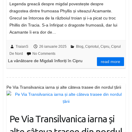
Legenda greacă despre migdal povestește despre
dragostea dintre frumoasa Phyllis și viteazul Acamante.
Grecul se întorcea de la războiul troian și i-a picat cu troc
Phillis din Tracia. S-a înfiripat o dragoste frumoasă, dar lui
Acamante îi era dor de…
TraianS
26 ianuarie 2025
Blog
,
Cipriotul
,
Cipru
,
Ciprul
De Nord
No Comments
La vânătoare de Migdali înfloriți în Cipru
read more
Pe Via Transilvanica iarna și alte câteva trasee din nordul țării
Pe Via Transilvanica iarna și
alte câteva trasee din nordul