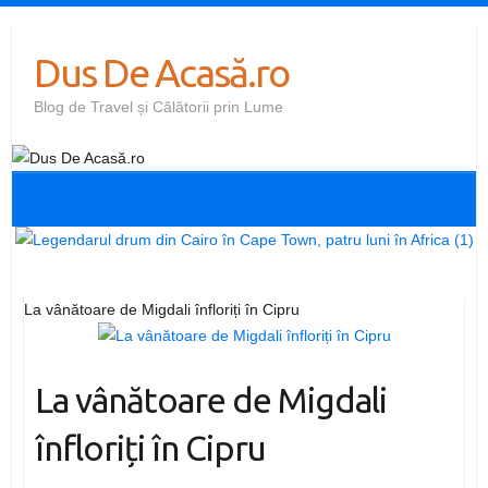
Skip
to
Dus De Acasă.ro
content
Blog de Travel și Călătorii prin Lume
La vânătoare de Migdali înfloriți în Cipru
La vânătoare de Migdali
înfloriți în Cipru