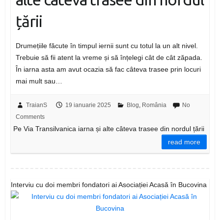
țării
Drumețiile făcute în timpul iernii sunt cu totul la un alt nivel.
Trebuie să fii atent la vreme și să înțelegi cât de cât zăpada.
În iarna asta am avut ocazia să fac câteva trasee prin locuri
mai mult sau…
TraianS
19 ianuarie 2025
Blog
,
România
No
Comments
Pe Via Transilvanica iarna și alte câteva trasee din nordul țării
read more
Interviu cu doi membri fondatori ai Asociației Acasă în Bucovina