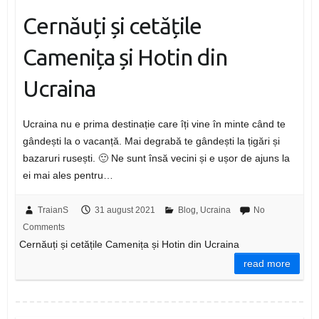
Cernăuți și cetățile
Camenița și Hotin din
Ucraina
Ucraina nu e prima destinație care îți vine în minte când te
gândești la o vacanță. Mai degrabă te gândești la țigări și
bazaruri rusești. 🙂 Ne sunt însă vecini și e ușor de ajuns la
ei mai ales pentru…
TraianS
31 august 2021
Blog
,
Ucraina
No
Comments
Cernăuți și cetățile Camenița și Hotin din Ucraina
read more