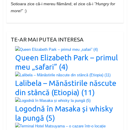
Sotioara zice că-i mereu flămând; el zice că-i
”Hungry for
more!”
:)
TE-AR MAI PUTEA INTERESA
Queen Elizabeth Park – primul
meu „safari” (4)
Lalibela – Mănăstirile născute
din stâncă (Etiopia) (11)
Logodnă în Masaka și whisky
la pungă (5)