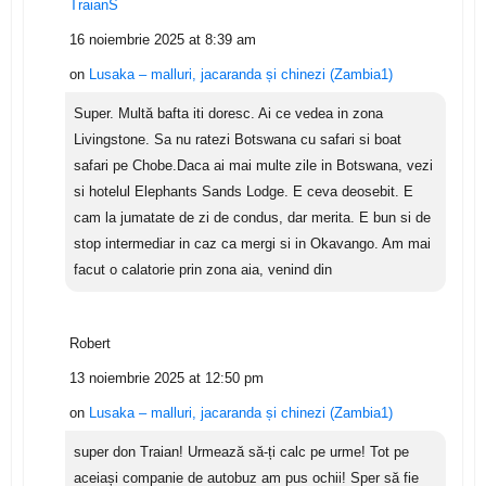
TraianS
16 noiembrie 2025 at 8:39 am
on
Lusaka – malluri, jacaranda și chinezi (Zambia1)
Super. Multă bafta iti doresc. Ai ce vedea in zona
Livingstone. Sa nu ratezi Botswana cu safari si boat
safari pe Chobe.Daca ai mai multe zile in Botswana, vezi
si hotelul Elephants Sands Lodge. E ceva deosebit. E
cam la jumatate de zi de condus, dar merita. E bun si de
stop intermediar in caz ca mergi si in Okavango. Am mai
facut o calatorie prin zona aia, venind din
Robert
13 noiembrie 2025 at 12:50 pm
on
Lusaka – malluri, jacaranda și chinezi (Zambia1)
super don Traian! Urmează să-ți calc pe urme! Tot pe
aceiași companie de autobuz am pus ochii! Sper să fie