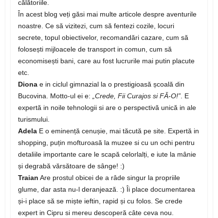
călătoriile.
În acest blog veți găsi mai multe articole despre aventurile
noastre. Ce să vizitezi, cum să fentezi cozile, locuri
secrete, topul obiectivelor, recomandări cazare, cum să
folosești mijloacele de transport in comun, cum să
economisești bani, care au fost lucrurile mai putin placute
etc.
Diona
e in ciclul gimnazial la o prestigioasă școală din
Bucovina. Motto-ul ei e:
„Crede, Fii Curajos si FĂ-O!”
. E
expertă in noile tehnologii si are o perspectivă unică in ale
turismului.
Adela
E o eminență cenușie, mai tăcută pe site. Expertă in
shopping, puțin mofturoasă la muzee si cu un ochi pentru
detaliile importante care le scapă celorlalți, e iute la mânie
și degrabă vărsătoare de sânge! :)
Traian
Are prostul obicei de a râde singur la propriile
glume, dar asta nu-l deranjează. :) Îi place documentarea
și-i place să se miște ieftin, rapid și cu folos. Se crede
expert in Cipru si mereu descoperă câte ceva nou.