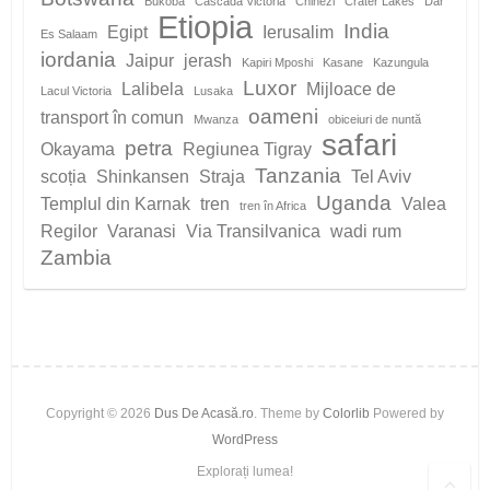
Bukoba
Cascada Victoria
Chinezi
Crater Lakes
Dar
Etiopia
India
Egipt
Ierusalim
Es Salaam
iordania
Jaipur
jerash
Kapiri Mposhi
Kasane
Kazungula
Luxor
Lalibela
Mijloace de
Lacul Victoria
Lusaka
oameni
transport în comun
Mwanza
obiceiuri de nuntă
safari
petra
Okayama
Regiunea Tigray
Tanzania
scoția
Shinkansen
Straja
Tel Aviv
Uganda
Templul din Karnak
tren
Valea
tren în Africa
Regilor
Varanasi
Via Transilvanica
wadi rum
Zambia
Copyright © 2026
Dus De Acasă.ro
. Theme by
Colorlib
Powered by
WordPress
Explorați lumea!