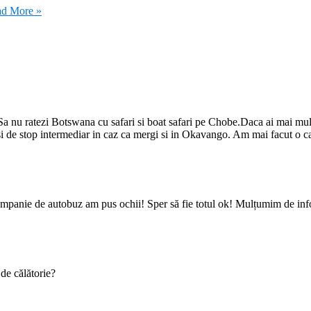
d More »
 Sa nu ratezi Botswana cu safari si boat safari pe Chobe.Daca ai mai mu
i de stop intermediar in caz ca mergi si in Okavango. Am mai facut o ca
ompanie de autobuz am pus ochii! Sper să fie totul ok! Mulțumim de inf
 de călătorie?