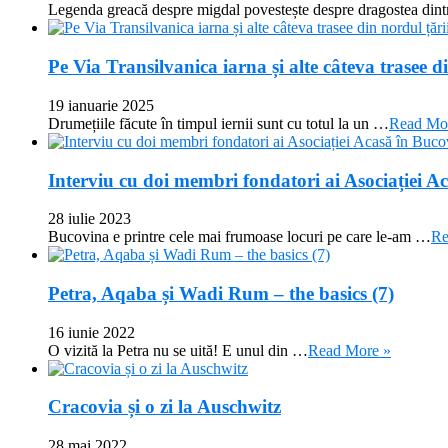
Legenda greacă despre migdal povestește despre dragostea din
Pe Via Transilvanica iarna și alte câteva trasee d
19 ianuarie 2025
Drumețiile făcute în timpul iernii sunt cu totul la un …
Read Mo
Interviu cu doi membri fondatori ai Asociației A
28 iulie 2023
Bucovina e printre cele mai frumoase locuri pe care le-am …
Re
Petra, Aqaba și Wadi Rum – the basics (7)
16 iunie 2022
O vizită la Petra nu se uită! E unul din …
Read More »
Cracovia și o zi la Auschwitz
28 mai 2022