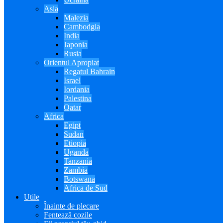
Asia
Malezia
Cambodgia
India
Japonia
Rusia
Orientul Apropiat
Regatul Bahrain
Israel
Iordania
Palestina
Qatar
Africa
Egipt
Sudan
Etiopia
Uganda
Tanzania
Zambia
Botswana
Africa de Sud
Utile
Înainte de plecare
Fentează cozile