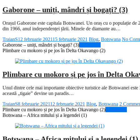
Gaborone – uniți, mândri și bogați? (3)
Orașul Gaborone este capitala Botswanei. Un oraș cu o populație de 230.
din 1966, anul independenței țării. Minele de diamante au…
TraianS
12 februarie 2021
15 februarie 2021
Blog
,
Botswana
No Com
Gaborone – uniți, mândri și bogați? (3)
Read more
Plimbare cu mokoro și pe jos în Delta Okavango (2)
Plimbare cu mokoro și pe jos în Delta Oka
Unul dintre cele mai importante obiective turistice ale Botswanei este 
această „tigaie” devine un paradis…
TraianS
8 februarie 2021
12 februarie 2021
Blog
,
Botswana
2 Commen
Plimbare cu mokoro și pe jos în Delta Okavango (2)
Read more
Botswana – Africa mitului și a legendei (1)
Botswana – Africa mitului și a legendei (1)