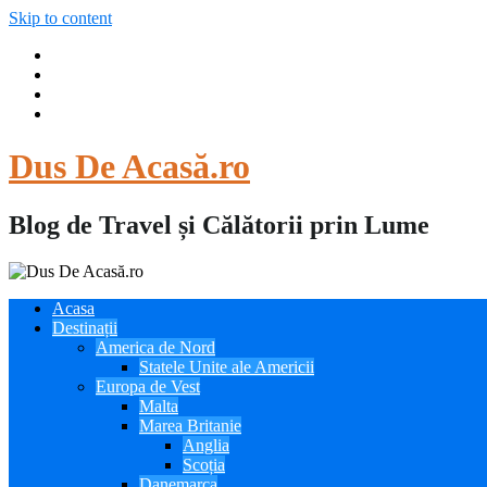
Skip to content
Dus De Acasă.ro
Blog de Travel și Călătorii prin Lume
Acasa
Destinații
America de Nord
Statele Unite ale Americii
Europa de Vest
Malta
Marea Britanie
Anglia
Scoția
Danemarca