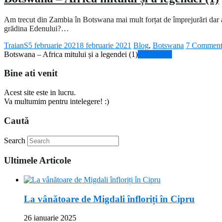
Am trecut din Zambia în Botswana mai mult forțat de împrejurări dar am 
grădina Edenului?…
TraianS
5 februarie 2021
8 februarie 2021
Blog
,
Botswana
7 Comment
Botswana – Africa mitului și a legendei (1)
Read more
Bine ati venit
Acest site este in lucru.
Va multumim pentru intelegere! :)
Caută
Search
Ultimele Articole
La vânătoare de Migdali înfloriți în Cipru
26 ianuarie 2025