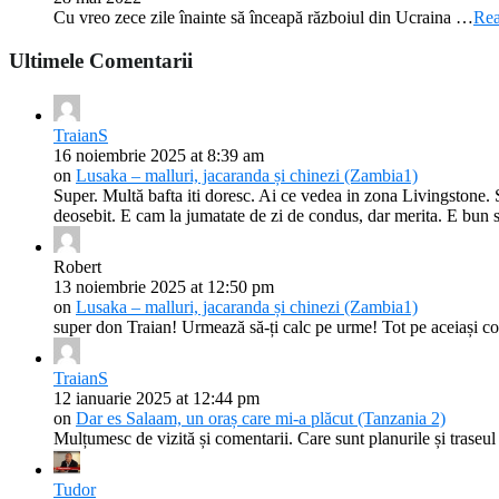
Cu vreo zece zile înainte să înceapă războiul din Ucraina …
Rea
Ultimele Comentarii
TraianS
16 noiembrie 2025 at 8:39 am
on
Lusaka – malluri, jacaranda și chinezi (Zambia1)
Super. Multă bafta iti doresc. Ai ce vedea in zona Livingstone.
deosebit. E cam la jumatate de zi de condus, dar merita. E bun s
Robert
13 noiembrie 2025 at 12:50 pm
on
Lusaka – malluri, jacaranda și chinezi (Zambia1)
super don Traian! Urmează să-ți calc pe urme! Tot pe aceiași c
TraianS
12 ianuarie 2025 at 12:44 pm
on
Dar es Salaam, un oraș care mi-a plăcut (Tanzania 2)
Mulțumesc de vizită și comentarii. Care sunt planurile și traseul
Tudor