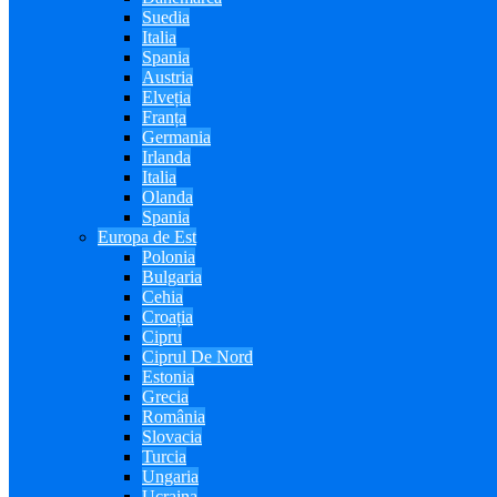
Suedia
Italia
Spania
Austria
Elveția
Franța
Germania
Irlanda
Italia
Olanda
Spania
Europa de Est
Polonia
Bulgaria
Cehia
Croația
Cipru
Ciprul De Nord
Estonia
Grecia
România
Slovacia
Turcia
Ungaria
Ucraina