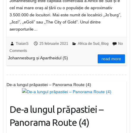
Johannesburg este capitala comercială a Africii de Sud și e
cel mai mare oraș al țării cu o populație de aproximativ
3.500.000 de locuitori. Mai este numit de localnici „Jo’burg”,
„Jozi”, „eGoli” sau „The City of Gold”. Unul dintre
aeroporturile…
TraianS
25 februarie 2021
Africa de Sud
,
Blog
No
Comments
Johannesburg și Apartheidul (5)
read more
De-a lungul prăpastiei – Panorama Route (4)
De-a lungul prăpastiei –
Panorama Route (4)