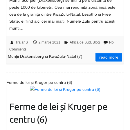
Munții Scorpiei (Drakensberg) se întind pe o distanță de
peste 1000 de kilometri. Cea mai renumită zonă însă este
cea de la granița dintre KwaZulu-Natal, Lesotho și Free
State, ei fiind aici cei mai înalți. Numele Zulu pentru acești
munți…
TraianS
2 martie 2021
Africa de Sud
,
Blog
No
Comments
Munții Drakensberg și KwaZulu-Natal (7)
read more
Ferme de lei și Kruger pe centru (6)
Ferme de lei și Kruger pe
centru (6)