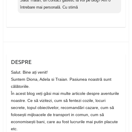
Salut Traian, un contact găsesc la voi pe blog? Am o
întrebare mai personală. Cu stimă
DESPRE
Salut. Bine ați venit!
Suntem Diona, Adela si Traian. Pasiunea noastră sunt
călătoriile.
În acest blog veți găsi mai multe articole despre aventurile
noastre. Ce să vizitezi, cum să fentezi cozile, locuri
secrete, topul obiectivelor, recomandări cazare, cum să
folosești mijloacele de transport in comun, cum să
economisești bani, care au fost lucrurile mai putin placute
etc.