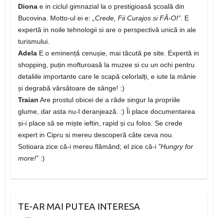
Diona
e in ciclul gimnazial la o prestigioasă școală din
Bucovina. Motto-ul ei e:
„Crede, Fii Curajos si FĂ-O!”
. E
expertă in noile tehnologii si are o perspectivă unică in ale
turismului.
Adela
E o eminență cenușie, mai tăcută pe site. Expertă in
shopping, puțin mofturoasă la muzee si cu un ochi pentru
detaliile importante care le scapă celorlalți, e iute la mânie
și degrabă vărsătoare de sânge! :)
Traian
Are prostul obicei de a râde singur la propriile
glume, dar asta nu-l deranjează. :) Îi place documentarea
și-i place să se miște ieftin, rapid și cu folos. Se crede
expert in Cipru si mereu descoperă câte ceva nou.
Sotioara zice că-i mereu flămând; el zice că-i
”Hungry for
more!”
:)
TE-AR MAI PUTEA INTERESA