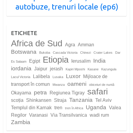
autobuze, trenuri locale (ep6)
ETICHETE
Africa de Sud
Agra
Amman
Botswana
Bukoba
Cascada Victoria
Chinezi
Crater Lakes
Dar
Etiopia
India
Egipt
Ierusalim
Es Salaam
iordania
Jaipur
jerash
Kapiri Mposhi
Kasane
Kazungula
Luxor
Lalibela
Mijloace de
Lacul Victoria
Lusaka
oameni
transport în comun
Mwanza
obiceiuri de nuntă
safari
petra
Okayama
Regiunea Tigray
Tanzania
scoția
Shinkansen
Straja
Tel Aviv
Uganda
Templul din Karnak
tren
Valea
tren în Africa
Regilor
Varanasi
Via Transilvanica
wadi rum
Zambia