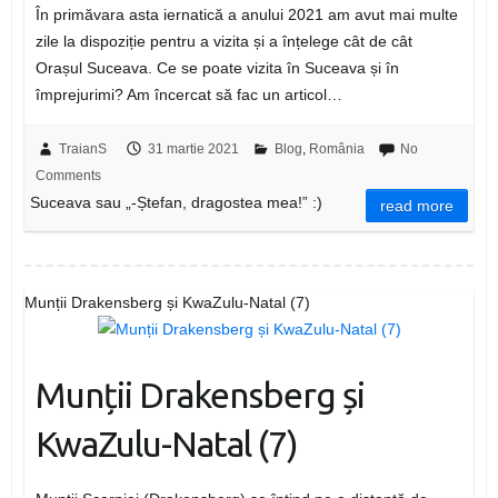
În primăvara asta iernatică a anului 2021 am avut mai multe
zile la dispoziție pentru a vizita și a înțelege cât de cât
Orașul Suceava. Ce se poate vizita în Suceava și în
împrejurimi? Am încercat să fac un articol…
TraianS
31 martie 2021
Blog
,
România
No
Comments
Suceava sau „-Ștefan, dragostea mea!” :)
read more
Munții Drakensberg și KwaZulu-Natal (7)
Munții Drakensberg și
KwaZulu-Natal (7)