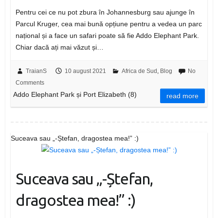
Pentru cei ce nu pot zbura în Johannesburg sau ajunge în
Parcul Kruger, cea mai bună opțiune pentru a vedea un parc
național și a face un safari poate să fie Addo Elephant Park.
Chiar dacă ați mai văzut și…
TraianS
10 august 2021
Africa de Sud
,
Blog
No
Comments
Addo Elephant Park și Port Elizabeth (8)
read more
Suceava sau „-Ștefan, dragostea mea!” :)
Suceava sau „-Ștefan,
dragostea mea!” :)