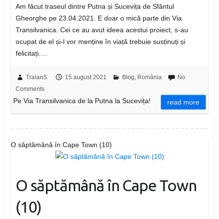
Am făcut traseul dintre Putna și Sucevița de Sfântul
Gheorghe pe 23.04.2021. E doar o mică parte din Via
Transilvanica. Cei ce au avut ideea acestui proiect, s-au
ocupat de el și-l vor menține în viață trebuie susținuți și
felicitați.…
TraianS
15 august 2021
Blog
,
România
No
Comments
Pe Via Transilvanica de la Putna la Sucevița!
read more
O săptămână în Cape Town (10)
O săptămână în Cape Town
(10)