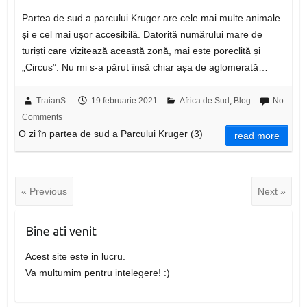
Partea de sud a parcului Kruger are cele mai multe animale
și e cel mai ușor accesibilă. Datorită numărului mare de
turiști care vizitează această zonă, mai este poreclită și
„Circus”. Nu mi s-a părut însă chiar așa de aglomerată…
TraianS
19 februarie 2021
Africa de Sud
,
Blog
No
Comments
O zi în partea de sud a Parcului Kruger (3)
read more
« Previous
Next »
Bine ati venit
Acest site este in lucru.
Va multumim pentru intelegere! :)