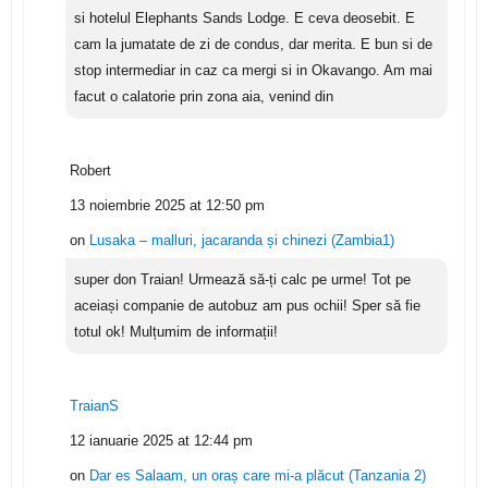
si hotelul Elephants Sands Lodge. E ceva deosebit. E
cam la jumatate de zi de condus, dar merita. E bun si de
stop intermediar in caz ca mergi si in Okavango. Am mai
facut o calatorie prin zona aia, venind din
Robert
13 noiembrie 2025 at 12:50 pm
on
Lusaka – malluri, jacaranda și chinezi (Zambia1)
super don Traian! Urmează să-ți calc pe urme! Tot pe
aceiași companie de autobuz am pus ochii! Sper să fie
totul ok! Mulțumim de informații!
TraianS
12 ianuarie 2025 at 12:44 pm
on
Dar es Salaam, un oraș care mi-a plăcut (Tanzania 2)