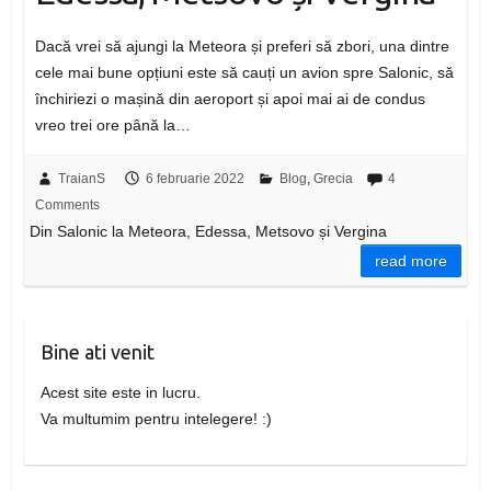
Dacă vrei să ajungi la Meteora și preferi să zbori, una dintre
cele mai bune opțiuni este să cauți un avion spre Salonic, să
închiriezi o mașină din aeroport și apoi mai ai de condus
vreo trei ore până la…
TraianS
6 februarie 2022
Blog
,
Grecia
4
Comments
Din Salonic la Meteora, Edessa, Metsovo și Vergina
read more
Bine ati venit
Acest site este in lucru.
Va multumim pentru intelegere! :)