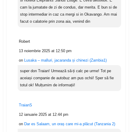
si hotelul Elephants Sands Lodge. E ceva deosebit. E
cam la jumatate de zi de condus, dar merita. E bun si de
stop intermediar in caz ca mergi si in Okavango. Am mai
facut o calatorie prin zona aia, venind din
Robert
13 noiembrie 2025 at 12:50 pm
on
Lusaka – malluri, jacaranda și chinezi (Zambia1)
super don Traian! Urmează să-ți calc pe urme! Tot pe
aceiași companie de autobuz am pus ochii! Sper să fie
totul ok! Mulțumim de informații!
TraianS
12 ianuarie 2025 at 12:44 pm
on
Dar es Salaam, un oraș care mi-a plăcut (Tanzania 2)