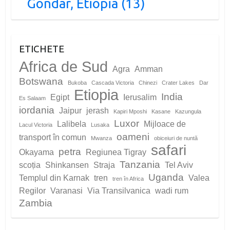
Gondar, Etiopia (13)
ETICHETE
Africa de Sud
Agra
Amman
Botswana
Bukoba
Cascada Victoria
Chinezi
Crater Lakes
Dar
Etiopia
India
Egipt
Ierusalim
Es Salaam
iordania
Jaipur
jerash
Kapiri Mposhi
Kasane
Kazungula
Luxor
Lalibela
Mijloace de
Lacul Victoria
Lusaka
oameni
transport în comun
Mwanza
obiceiuri de nuntă
safari
petra
Okayama
Regiunea Tigray
Tanzania
scoția
Shinkansen
Straja
Tel Aviv
Uganda
Templul din Karnak
tren
Valea
tren în Africa
Regilor
Varanasi
Via Transilvanica
wadi rum
Zambia