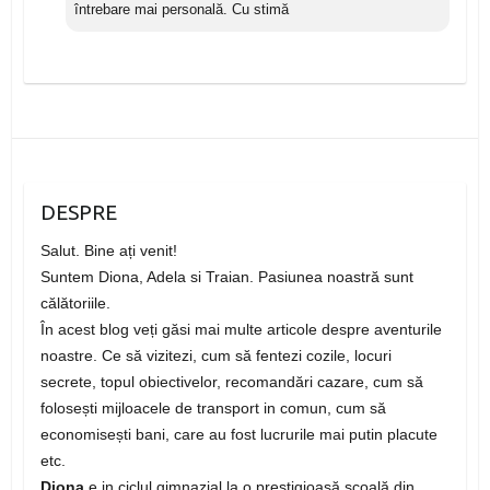
întrebare mai personală. Cu stimă
DESPRE
Salut. Bine ați venit!
Suntem Diona, Adela si Traian. Pasiunea noastră sunt
călătoriile.
În acest blog veți găsi mai multe articole despre aventurile
noastre. Ce să vizitezi, cum să fentezi cozile, locuri
secrete, topul obiectivelor, recomandări cazare, cum să
folosești mijloacele de transport in comun, cum să
economisești bani, care au fost lucrurile mai putin placute
etc.
Diona
e in ciclul gimnazial la o prestigioasă școală din