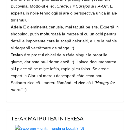
Bucovina. Motto-ul ei e:
„Crede, Fii Curajos si FĂ-O!”
. E
expertă in noile tehnologii si are o perspectivă unică in ale
turismului.
Adela
E o eminență cenușie, mai tăcută pe site. Expertă in
shopping, puțin mofturoasă la muzee si cu un ochi pentru
detaliile importante care le scapă celorlalți, e iute la mânie
și degrabă vărsătoare de sânge! :)
Traian
Are prostul obicei de a râde singur la propriile
glume, dar asta nu-l deranjează. :) Îi place documentarea
și-i place să se miște ieftin, rapid și cu folos. Se crede
expert in Cipru si mereu descoperă câte ceva nou.
Sotioara zice că-i mereu flămând; el zice că-i
”Hungry for
more!”
:)
TE-AR MAI PUTEA INTERESA