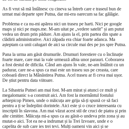
As fi vrut să mă întâlnesc cu cineva sa întreb care e traseul bun de
urmat mai departe spre Putna, dar mi-era oarecum sa fac gălăgie.
Problema e ca nu-mi apărea nici un traseu pe harti. Nici pe google
maps și nici pe maps.me. M-am uitat pe „vedere satelit” și am putut
vedea un drum prin pădure. Am ajuns la el, prin partea din spate a
clădirii administrative. Aici zăpada era chiar foarte adanca. Ma
așteptam ca unii calugari de aici sa circule mai des pe jos spre Putna.
Pana la urma am găsit drumurile. Drumuri forestiere cu o înclinație
foarte mare, care mai la vale urmează albia unor parauri. Coborarea
a fost destul de dificila. Când am ajuns în vale, ne-am întâlnit cu un
padurar, care ne-a spus ca mai este un traseu sus pe creasta, care
coboară direct la Mânăstirea Putna. Acel traseu ar fi ceva mai ușor.
De știut pentru data viitoare.
La Sihastria Putnei am mai fost. M-am mirat și atunci ce mult și
megalomanic s-a construit aici. Am fost la mormântul fostului
arhiepicop Pimen, unde o măicuța are grija să-ți spună ce să faci
pentru a ți se îndeplini dorintele. Aici este și o cruce interesanta cu
inscriptii în slavona. Am mai văzut acest stil de cruci de piatra și prin
alte cimitire. Măicuța mi-a spus ca au găsit-o undeva prin zona și au
mutat-o aici. Tot ea ne-a indrumat și la Trei Izvoare, unde e o
capelita de sub care ies trei tevi. Mulți oameni vin aici și se