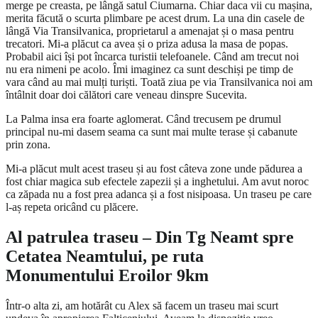
merge pe creasta, pe lângă satul Ciumarna. Chiar daca vii cu mașina,
merita făcută o scurta plimbare pe acest drum. La una din casele de
lângă Via Transilvanica, proprietarul a amenajat și o masa pentru
trecatori. Mi-a plăcut ca avea și o priza adusa la masa de popas.
Probabil aici își pot încarca turistii telefoanele. Când am trecut noi
nu era nimeni pe acolo. Îmi imaginez ca sunt deschiși pe timp de
vara când au mai mulți turiști. Toată ziua pe via Transilvanica noi am
întâlnit doar doi călători care veneau dinspre Sucevita.
La Palma insa era foarte aglomerat. Când trecusem pe drumul
principal nu-mi dasem seama ca sunt mai multe terase și cabanute
prin zona.
Mi-a plăcut mult acest traseu și au fost câteva zone unde pădurea a
fost chiar magica sub efectele zapezii și a inghetului. Am avut noroc
ca zăpada nu a fost prea adanca și a fost nisipoasa. Un traseu pe care
l-aș repeta oricând cu plăcere.
Al patrulea traseu – Din Tg Neamt spre
Cetatea Neamtului, pe ruta
Monumentului Eroilor 9km
Într-o alta zi, am hotărât cu Alex să facem un traseu mai scurt