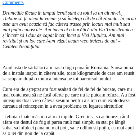
Comments
Drumețiile făcute în timpul iernii sunt cu totul la un alt nivel.
Trebuie să fii atent la vreme și să înțelegi cât de cât zăpada. În iarna
asta am avut ocazia să fac câteva trasee prin locuri mai mult sau
mai puțin cunoscute. Am incercat o bucățică din Via Transilvanica
și încerc să-i dau de capăt încet, încet și Viei Huțulca. Am mai
revizitat și un loc care l-am văzut acum vreo treizeci de ani –
Cetatea Neamțului.
Anul asta de sărbători am tras o fuga pana în Romania. Șansa buna
de a instala inapoi în câteva zile, toate kilogramele de care am reușit
sa scapam după o munca intensa pe tot parcursul anului.
Cum era de așteptat am fost asaltati de fel de fel de bucate, care nu
mai conteneau să ne facă oferte pe care nu le puteam refuza. Au fost
indeajuns doar vreo câteva sesiuni pentru a simți cum explodeaza
cureaua și reincepem în a avea probleme cu legarea sireturilor.
Trebuiau luate măsuri cat mai rapide. Greu insa sa actionezi când
afara era destul de frig și parea mult mai simplu sa stai pe lângă
soba, sa infuleci pana nu mai poți, sa te odihnesti puțin, ca mai apoi
sa o iei din nou de la capăt.