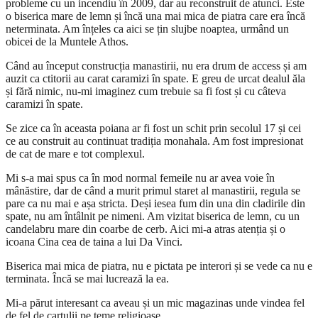
probleme cu un incendiu în 2009, dar au reconstruit de atunci. Este
o biserica mare de lemn și încă una mai mica de piatra care era încă
neterminata. Am înțeles ca aici se țin slujbe noaptea, urmând un
obicei de la Muntele Athos.
Când au început construcția manastirii, nu era drum de access și am
auzit ca ctitorii au carat caramizi în spate. E greu de urcat dealul ăla
și fără nimic, nu-mi imaginez cum trebuie sa fi fost și cu câteva
caramizi în spate.
Se zice ca în aceasta poiana ar fi fost un schit prin secolul 17 și cei
ce au construit au continuat tradiția monahala. Am fost impresionat
de cat de mare e tot complexul.
Mi s-a mai spus ca în mod normal femeile nu ar avea voie în
mânăstire, dar de când a murit primul staret al manastirii, regula se
pare ca nu mai e așa stricta. Deși iesea fum din una din cladirile din
spate, nu am întâlnit pe nimeni. Am vizitat biserica de lemn, cu un
candelabru mare din coarbe de cerb. Aici mi-a atras atenția și o
icoana Cina cea de taina a lui Da Vinci.
Biserica mai mica de piatra, nu e pictata pe interori și se vede ca nu e
terminata. Încă se mai lucrează la ea.
Mi-a părut interesant ca aveau și un mic magazinas unde vindea fel
de fel de cartulii pe teme religioase.