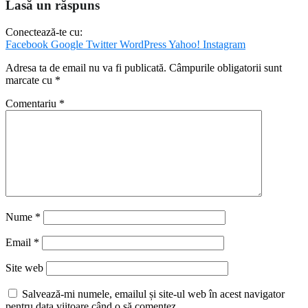
Lasă un răspuns
Conectează-te cu:
Facebook
Google
Twitter
WordPress
Yahoo!
Instagram
Adresa ta de email nu va fi publicată.
Câmpurile obligatorii sunt
marcate cu
*
Comentariu
*
Nume
*
Email
*
Site web
Salvează-mi numele, emailul și site-ul web în acest navigator
pentru data viitoare când o să comentez.