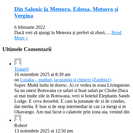
Din Salonic la Meteora, Edessa, Metsovo și
Vergina
6 februarie 2022
Dacă vrei să ajungi la Meteora și preferi să zbori, …
Read
More »
Ultimele Comentarii
TraianS
16 noiembrie 2025 at 8:39 am
on
Lusaka – malluri, jacaranda și chinezi (Zambia1)
Super. Multă bafta iti doresc. Ai ce vedea in zona Livingstone.
Sa nu ratezi Botswana cu safari si boat safari pe Chobe.Daca
ai mai multe zile in Botswana, vezi si hotelul Elephants Sands
Lodge. E ceva deosebit. E cam la jumatate de zi de condus,
dar merita. E bun si de stop intermediar in caz ca mergi si in
Okavango. Am mai facut o calatorie prin zona aia, venind din
Robert
13 noiembrie 2025 at 12:50 pm