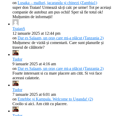
on
Lusaka – malluri, jacaranda și chinezi (Zambia1)
super don Traian! Urmează să-ți calc pe urme! Tot pe aceiași
companie de autobuz am pus ochii! Sper să fie totul ok!
Mulțumim de informații!
TraianS
12 ianuarie 2025 at 12:44 pm
on
Dar es Salaam, un oraș care mi-a plăcut (Tanzania 2)
Mulțumesc de vizită și comentarii. Care sunt planurile și
traseul de călătorie?
Tudor
9 ianuarie 2025 at 4:16 am
on
Dar es Salaam, un oraș care mi-a plăcut (Tanzania 2)
Foarte interesant si cu mare placere am citit. Si voi face
aceeasi calatorie.
Tudor
7 ianuarie 2025 at 6:01 am
on
Entebbe și Kampala. Welcome to Uganda! (2)
Coolio si aici. Am citit cu placere.
Tudor