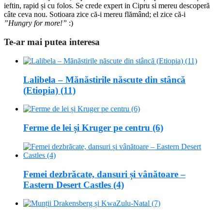
ieftin, rapid și cu folos. Se crede expert in Cipru si mereu descoperă
câte ceva nou. Sotioara zice că-i mereu flămând; el zice că-i
”Hungry for more!”
:)
Te-ar mai putea interesa
Lalibela – Mănăstirile născute din stâncă
(Etiopia) (11)
Ferme de lei și Kruger pe centru (6)
Femei dezbrăcate, dansuri și vânătoare –
Eastern Desert Castles (4)