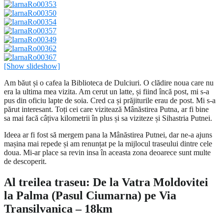
[Show slideshow]
Am băut și o cafea la Biblioteca de Dulciuri. O clădire noua care nu
era la ultima mea vizita. Am cerut un latte, și fiind încă post, mi s-a
pus din oficiu lapte de soia. Cred ca și prăjiturile erau de post. Mi s-a
părut interesant. Toți cei care vizitează Mânăstirea Putna, ar fi bine
sa mai facă câțiva kilometrii în plus și sa viziteze și Sihastria Putnei.
Ideea ar fi fost să mergem pana la Mânăstirea Putnei, dar ne-a ajuns
mașina mai repede și am renunțat pe la mijlocul traseului dintre cele
doua. Mi-ar place sa revin insa în aceasta zona deoarece sunt multe
de descoperit.
Al treilea traseu: De la Vatra Moldovitei
la Palma (Pasul Ciumarna) pe Via
Transilvanica – 18km