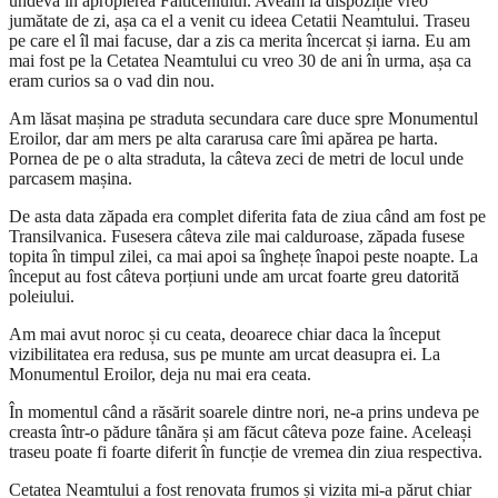
undeva în apropierea Falticeniului. Aveam la dispoziție vreo
jumătate de zi, așa ca el a venit cu ideea Cetatii Neamtului. Traseu
pe care el îl mai facuse, dar a zis ca merita încercat și iarna. Eu am
mai fost pe la Cetatea Neamtului cu vreo 30 de ani în urma, așa ca
eram curios sa o vad din nou.
Am lăsat mașina pe straduta secundara care duce spre Monumentul
Eroilor, dar am mers pe alta cararusa care îmi apărea pe harta.
Pornea de pe o alta straduta, la câteva zeci de metri de locul unde
parcasem mașina.
De asta data zăpada era complet diferita fata de ziua când am fost pe
Transilvanica. Fusesera câteva zile mai calduroase, zăpada fusese
topita în timpul zilei, ca mai apoi sa înghețe înapoi peste noapte. La
început au fost câteva porțiuni unde am urcat foarte greu datorită
poleiului.
Am mai avut noroc și cu ceata, deoarece chiar daca la început
vizibilitatea era redusa, sus pe munte am urcat deasupra ei. La
Monumentul Eroilor, deja nu mai era ceata.
În momentul când a răsărit soarele dintre nori, ne-a prins undeva pe
creasta într-o pădure tânăra și am făcut câteva poze faine. Aceleași
traseu poate fi foarte diferit în funcție de vremea din ziua respectiva.
Cetatea Neamtului a fost renovata frumos și vizita mi-a părut chiar