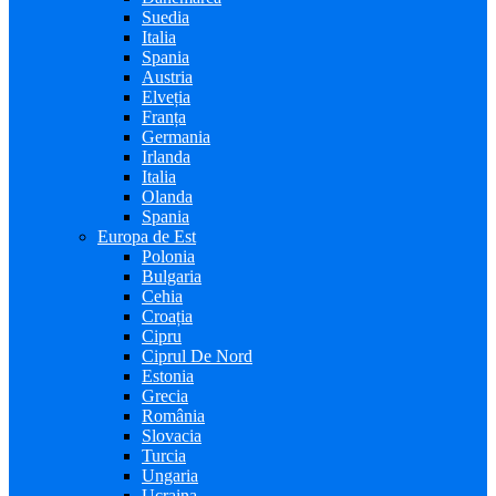
Suedia
Italia
Spania
Austria
Elveția
Franța
Germania
Irlanda
Italia
Olanda
Spania
Europa de Est
Polonia
Bulgaria
Cehia
Croația
Cipru
Ciprul De Nord
Estonia
Grecia
România
Slovacia
Turcia
Ungaria
Ucraina