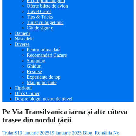
Fii propriul tău ghid
Oferte bilete de avion
Travel Cards
Tips & Tricks
Turist cu buget mic
Cât de sigur e
Oameni
Nasoalele
Diverse
Pentru prima datâ
Recomandări Cazare
Shopping
Ghiduri
Resurse
Experiențe de top
Mai puțin știute
Cipriotul
Dio’s Corner
Despre blogul nostru de travel
Pe Via Transilvanica iarna și alte câteva
trasee din nordul țării
TraianS
19 ianuarie 2025
19 ianuarie 2025
Blog
,
România
No