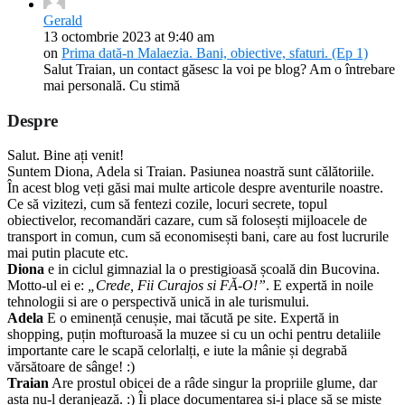
Gerald
13 octombrie 2023 at 9:40 am
on
Prima dată-n Malaezia. Bani, obiective, sfaturi. (Ep 1)
Salut Traian, un contact găsesc la voi pe blog? Am o întrebare
mai personală. Cu stimă
Despre
Salut. Bine ați venit!
Suntem Diona, Adela si Traian. Pasiunea noastră sunt călătoriile.
În acest blog veți găsi mai multe articole despre aventurile noastre.
Ce să vizitezi, cum să fentezi cozile, locuri secrete, topul
obiectivelor, recomandări cazare, cum să folosești mijloacele de
transport in comun, cum să economisești bani, care au fost lucrurile
mai putin placute etc.
Diona
e in ciclul gimnazial la o prestigioasă școală din Bucovina.
Motto-ul ei e:
„Crede, Fii Curajos si FĂ-O!”
. E expertă in noile
tehnologii si are o perspectivă unică in ale turismului.
Adela
E o eminență cenușie, mai tăcută pe site. Expertă in
shopping, puțin mofturoasă la muzee si cu un ochi pentru detaliile
importante care le scapă celorlalți, e iute la mânie și degrabă
vărsătoare de sânge! :)
Traian
Are prostul obicei de a râde singur la propriile glume, dar
asta nu-l deranjează. :) Îi place documentarea și-i place să se miște