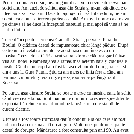
Pentru a doua excursie, ne-am gândit ca avem nevoie de ceva mai
solicitant. Am auzit de schitul asta din Straja și m-am gândit ca e o
idee buna să-l vizitam. Daca tot ajungem în vârful dealului, ne-am
socotit ca e bun sa trecem partea cealaltă. Am avut noroc ca am avut
pe cineva să ne duca la începutul traseului și mai apoi să vina să ne
ia din Putna.
Traseul începe de la vechea Gara din Straja, pe valea Paraului
Boului. O clădirea destul de impunatoare chiar lângă pădure. După
ce trenul a încetat sa circule pe acest traseu am înțeles ca un
„baskan” ceva de la CFR a vrut sa transforme clădirea garii într-o
vila sau hotel. Reamenajarea a rămas insa neterminata și clădirea e
pustie. Când eram copil am fost la rascovi pornind din gara asta și
am ajuns la Gura Putnii. Știu ca am mers pe linia ferata când am
terminat cu buretii și erau niște peisaje superbe pe lângă raul
Suceava.
Pe partea asta dinspre Straja, se poate merge cu mașina pana la schit,
când vremea e buna. Sunt mai multe drumuri forestiere spre diferite
exploatari. Trebuie urmat drumul pe lângă care merg stalpii de
curent electric.
Urcarea a fost foarte frumoasa dar în conditiile la ora care am fost
noi, cred ca o mașina ar fi urcat greu. Mult polei pe drum și pante
destul de abrupte. Mânăstirea a fost construita prin anii 90. Au avut