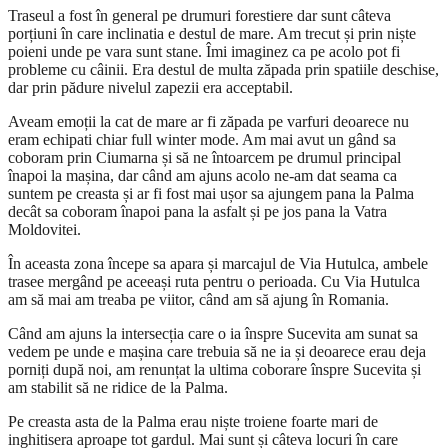
Traseul a fost în general pe drumuri forestiere dar sunt câteva
porțiuni în care inclinatia e destul de mare. Am trecut și prin niște
poieni unde pe vara sunt stane. Îmi imaginez ca pe acolo pot fi
probleme cu câinii. Era destul de multa zăpada prin spatiile deschise,
dar prin pădure nivelul zapezii era acceptabil.
Aveam emoții la cat de mare ar fi zăpada pe varfuri deoarece nu
eram echipati chiar full winter mode. Am mai avut un gând sa
coboram prin Ciumarna și să ne întoarcem pe drumul principal
înapoi la mașina, dar când am ajuns acolo ne-am dat seama ca
suntem pe creasta și ar fi fost mai ușor sa ajungem pana la Palma
decât sa coboram înapoi pana la asfalt și pe jos pana la Vatra
Moldovitei.
În aceasta zona începe sa apara și marcajul de Via Hutulca, ambele
trasee mergând pe aceeași ruta pentru o perioada. Cu Via Hutulca
am să mai am treaba pe viitor, când am să ajung în Romania.
Când am ajuns la intersecția care o ia înspre Sucevita am sunat sa
vedem pe unde e mașina care trebuia să ne ia și deoarece erau deja
porniți după noi, am renunțat la ultima coborare înspre Sucevita și
am stabilit să ne ridice de la Palma.
Pe creasta asta de la Palma erau niște troiene foarte mari de
inghitisera aproape tot gardul. Mai sunt și câteva locuri în care