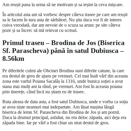
Am reușit pana la urma să ne motivam și sa ieșim la ceva mișcare.
În articolul asta am să vorbesc despre câteva trasee pe care am reușit
sa le facem în tura asta de sărbători. Nu știu daca vor fi de interes
cuiva vreodată, dar am nevoie de o scuza sa arunc pe site câteva
poze și sa încerc să mă reinvat cu scrisul.
Primul traseu – Brodina de Jos (Biserica
Sf. Parascheva) până în satul Dubiusca –
8.56km
Pe diferitele culmi ale Obcinei Brodina sunt diferite catune, la care
era destul de greu de ajuns pe vremuri. Cel mai înalt vârf din aceasta
zona este varful Poiana Sacalâș la 1316, unde bunica soției a avut
stana mai mulți ani la rând, pe vremuri. Am fost în aceasta poiana
prin tinerețe, când încă nu știam eu de trasee.
Ruta aleasa de data asta, a fost satul Dubiusca, unde e vorba ca soția
ar avea niște neamuri mai indepartate. Am lăsat mașina lângă
biserica de lemn Sf. Parascheva din Brodina de Jos și am pornit.
Daca la drumul principal, asfaltat, nu era deloc zăpada, aici deja era
zăpada bine. Iar pe vârf a fost chiar un strat destul de gros.