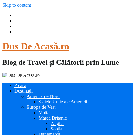
Skip to content
Dus De Acasă.ro
Blog de Travel și Călătorii prin Lume
Acasa
Destinații
America de Nord
Statele Unite ale Americii
Europa de Vest
Malta
Marea Britanie
Anglia
Scoția
Danemarca