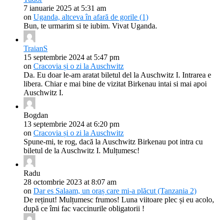
7 ianuarie 2025 at 5:31 am
on
Uganda, altceva în afară de gorile (1)
Bun, te urmarim si te iubim. Vivat Uganda.
TraianS
15 septembrie 2024 at 5:47 pm
on
Cracovia și o zi la Auschwitz
Da. Eu doar le-am aratat biletul del la Auschwitz I. Intrarea e
libera. Chiar e mai bine de vizitat Birkenau intai si mai apoi
Auschwitz I.
Bogdan
13 septembrie 2024 at 6:20 pm
on
Cracovia și o zi la Auschwitz
Spune-mi, te rog, dacă la Auschwitz Birkenau pot intra cu
biletul de la Auschwitz I. Mulțumesc!
Radu
28 octombrie 2023 at 8:07 am
on
Dar es Salaam, un oraș care mi-a plăcut (Tanzania 2)
De reținut! Mulțumesc frumos! Luna viitoare plec și eu acolo,
după ce îmi fac vaccinurile obligatorii !