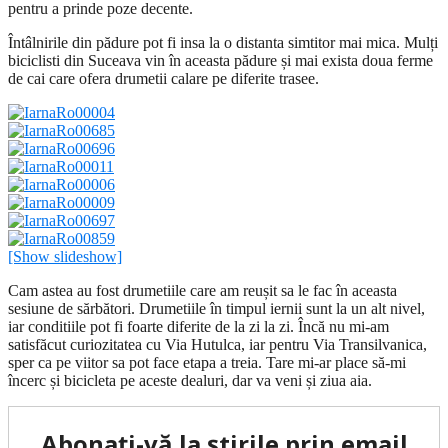
pentru a prinde poze decente.
Întâlnirile din pădure pot fi insa la o distanta simtitor mai mica. Mulți
biciclisti din Suceava vin în aceasta pădure și mai exista doua ferme
de cai care ofera drumetii calare pe diferite trasee.
[Show slideshow]
Cam astea au fost drumetiile care am reușit sa le fac în aceasta
sesiune de sărbători. Drumetiile în timpul iernii sunt la un alt nivel,
iar conditiile pot fi foarte diferite de la zi la zi. Încă nu mi-am
satisfăcut curiozitatea cu Via Hutulca, iar pentru Via Transilvanica,
sper ca pe viitor sa pot face etapa a treia. Tare mi-ar place să-mi
încerc și bicicleta pe aceste dealuri, dar va veni și ziua aia.