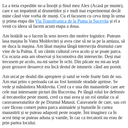
La a treia expeditie ne-a însoțit și finul meu Alex (Acasă pe munte),
care e un impatimit al drumetiilor și e mult mai experimentat decât
mine când vine vorba de munți. Cu el facusem cu ceva timp în urma
și prima etapa din
Via Transilvanica de la Putna la Sucevita
și el a
venit cu ideea să facem acum etapa a doua.
Am hotărât sa o facem în sens invers din motive logistice. Puteam
lasa mașina în Vatra Moldovitei și avea cine să ne ia pe la amiaza, să
ne duca la mașina. Am lăsat mașina lângă intersecția drumului care
vine de la Palma. E un cămin cultural ceva acolo și se poate parca.
Cu ocazia asta am observat și locomotiva din intersectie. Deși mai
trecusem pe acolo, nu-mi sarise în ochi. Din păcate nu mi-au ieșit
poze grozave deoarece era încă destul de intuneric când am pornit.
Am urcat pe dealul din apropiere și satul se vede foarte fain de sus.
Am mai prins o perioada cat au fost luminile stradale aprinse. Se
vede și mânăstirea Moldovita. Cred ca e una din manastirile care are
cele mai interesante picturi din Bucovina. Pe lângă rolul lor defensiv
al trecatorilor peste munti, cred ca mai avea și un rol similar cu al
caravanseraiurilor de pe Drumul Matasii. Caravanele de care, sau cei
care făceau comert putea parca animalele și bunurile în curtea
manastirii și se puteau adaposti peste noapte. Îmi imaginez ca în
acest timp se puteau aduna și vamile, în caz ca trecatorii nu erau de
prin partea locului.