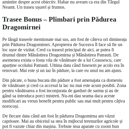
amintire despre acest obiectiv. Habar nu aveam ca era din Târgul
Neamt. Un traseu ușurel și frumos.
Trasee Bonus – Plimbari prin Pădurea
Dragomirnei
Pe lângă traseele mentionate mai sus, am fost de câteva ori dimineața
prin Pădurea Dragomirnei. Apropierea de Suceava îl face să fie un
loc ușor de vizitat. Cred ca traseul principal de aici, ar putea fi
drumul dintre Mânăstirea Dragomirna și Mânăstirea Patrauti. De
asemenea exista o fosta vila de vânătoare de a lui Ceausescu, care
aparține ocolului Patrauti. Ultima data când fusesem pe acolo era în
renovari. Mai este și un iaz în pădure, la care eu unul nu am ajuns.
Din păcate, o buna bucata din pădure a fost amenajata ca domeniu
de vânătoare și cred ca accesul la lac nu mai este acum posibil. Zona
pentru vânătoarea a fost inconjurata de garduri de sarma și au de
gând sa introduca porci mistreti. Nu-mi dau seama daca aceste
modificari au vreun benefit pentru public sau mai mult pentru câțiva
norocoși.
De fiecare data când am fost în pădurea Dragomirna am văzut
caprioare. Mai au obiceiul sa stea în mijlocul terenurilor agricole și
pot fi vazute chiar din mașina. Trebuie insa aparate cu zoom bun