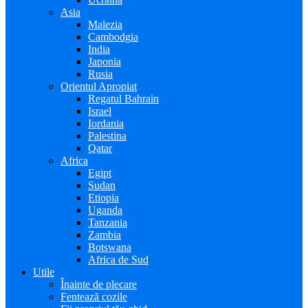
Asia
Malezia
Cambodgia
India
Japonia
Rusia
Orientul Apropiat
Regatul Bahrain
Israel
Iordania
Palestina
Qatar
Africa
Egipt
Sudan
Etiopia
Uganda
Tanzania
Zambia
Botswana
Africa de Sud
Utile
Înainte de plecare
Fentează cozile