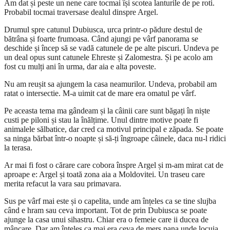
Am dat și peste un nene care tocmai își scotea lanturile de pe roti.
Probabil tocmai traversase dealul dinspre Argel.
Drumul spre catunul Dubiusca, urca printr-o pădure destul de
bătrâna și foarte frumoasa. Când ajungi pe vârf panorama se
deschide și încep să se vadă catunele de pe alte piscuri. Undeva pe
un deal opus sunt catunele Ehreste și Zalomestra. Și pe acolo am
fost cu mulți ani în urma, dar aia e alta poveste.
Nu am reușit sa ajungem la casa neamurilor. Undeva, probabil am
ratat o intersectie. M-a uimit cat de mare era omatul pe vârf.
Pe aceasta tema ma gândeam și la câinii care sunt băgați în niște
custi pe piloni și stau la înălțime. Unul dintre motive poate fi
animalele sălbatice, dar cred ca motivul principal e zăpada. Se poate
sa ninga bărbat într-o noapte și să-ți îngroape câinele, daca nu-l ridici
la terasa.
Ar mai fi fost o cărare care cobora înspre Argel și m-am mirat cat de
aproape e: Argel și toată zona aia a Moldovitei. Un traseu care
merita refacut la vara sau primavara.
Sus pe vârf mai este și o capelita, unde am înțeles ca se tine slujba
când e hram sau ceva important. Tot de prin Dubiusca se poate
ajunge la casa unui sihastru. Chiar era o femeie care ii ducea de
mâncare. Dar am înțeles ca mai era ceva de mers pana unde locuia