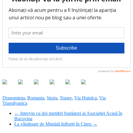
Dragomirna
,
Romania
,
Straja
,
Trasee
,
Via Hutulca
,
Via
Transilvanica
←
Interviu cu doi membri fondatori ai Asociației Acasă în
Bucovina
La vânătoare de Migdali înfloriți în Cipru
→