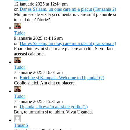
12 ianuarie 2025 at 12:44 pm
on
Dar es Salaam, un oraș care mi-a plăcut (Tanzania 2)
Mulțumesc de vizită și comentarii. Care sunt planurile și
traseul de călătorie?
Tudor
9 ianuarie 2025 at 4:16 am
on
Dar es Salaam, un oraș care mi-a plăcut (Tanzania 2)
Foarte interesant si cu mare placere am citit. Si voi face
aceeasi calatorie.
Tudor
7 ianuarie 2025 at 6:01 am
on
Entebbe și Kampala. Welcome to Uganda! (2)
Coolio si aici. Am citit cu placere.
Tudor
7 ianuarie 2025 at 5:31 am
on
Uganda, altceva în afară de gorile (1)
Bun, te urmarim si te iubim. Vivat Uganda.
TraianS