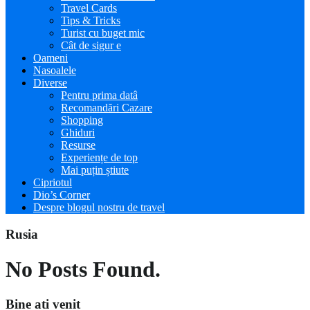
Travel Cards
Tips & Tricks
Turist cu buget mic
Cât de sigur e
Oameni
Nasoalele
Diverse
Pentru prima datâ
Recomandări Cazare
Shopping
Ghiduri
Resurse
Experiențe de top
Mai puțin știute
Cipriotul
Dio’s Corner
Despre blogul nostru de travel
Rusia
No Posts Found.
Bine ati venit