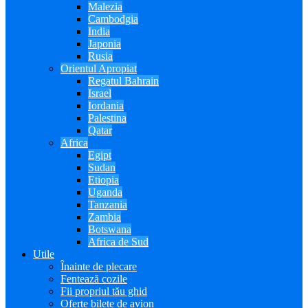
Malezia
Cambodgia
India
Japonia
Rusia
Orientul Apropiat
Regatul Bahrain
Israel
Iordania
Palestina
Qatar
Africa
Egipt
Sudan
Etiopia
Uganda
Tanzania
Zambia
Botswana
Africa de Sud
Utile
Înainte de plecare
Fentează cozile
Fii propriul tău ghid
Oferte bilete de avion