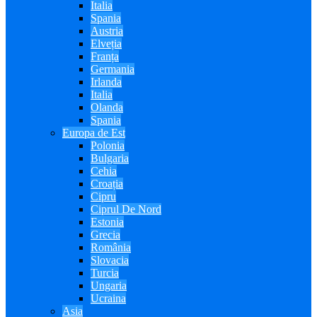
Italia
Spania
Austria
Elveția
Franța
Germania
Irlanda
Italia
Olanda
Spania
Europa de Est
Polonia
Bulgaria
Cehia
Croația
Cipru
Ciprul De Nord
Estonia
Grecia
România
Slovacia
Turcia
Ungaria
Ucraina
Asia