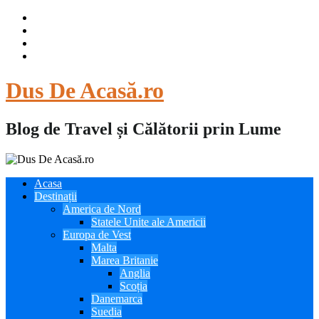
Skip
to
content
Dus De Acasă.ro
Blog de Travel și Călătorii prin Lume
Acasa
Destinații
America de Nord
Statele Unite ale Americii
Europa de Vest
Malta
Marea Britanie
Anglia
Scoția
Danemarca
Suedia