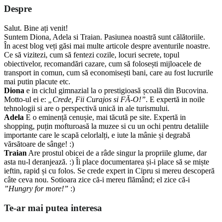
Despre
Salut. Bine ați venit!
Suntem Diona, Adela si Traian. Pasiunea noastră sunt călătoriile.
În acest blog veți găsi mai multe articole despre aventurile noastre.
Ce să vizitezi, cum să fentezi cozile, locuri secrete, topul
obiectivelor, recomandări cazare, cum să folosești mijloacele de
transport in comun, cum să economisești bani, care au fost lucrurile
mai putin placute etc.
Diona
e in ciclul gimnazial la o prestigioasă școală din Bucovina.
Motto-ul ei e:
„Crede, Fii Curajos si FĂ-O!”
. E expertă in noile
tehnologii si are o perspectivă unică in ale turismului.
Adela
E o eminență cenușie, mai tăcută pe site. Expertă in
shopping, puțin mofturoasă la muzee si cu un ochi pentru detaliile
importante care le scapă celorlalți, e iute la mânie și degrabă
vărsătoare de sânge! :)
Traian
Are prostul obicei de a râde singur la propriile glume, dar
asta nu-l deranjează. :) Îi place documentarea și-i place să se miște
ieftin, rapid și cu folos. Se crede expert in Cipru si mereu descoperă
câte ceva nou. Sotioara zice că-i mereu flămând; el zice că-i
”Hungry for more!”
:)
Te-ar mai putea interesa