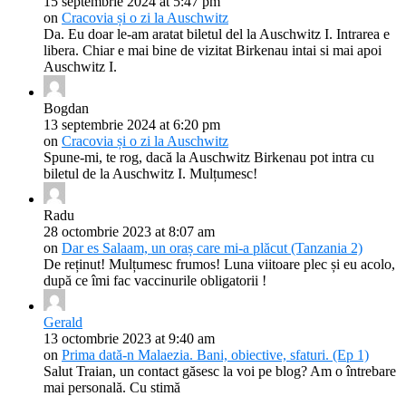
15 septembrie 2024 at 5:47 pm
on
Cracovia și o zi la Auschwitz
Da. Eu doar le-am aratat biletul del la Auschwitz I. Intrarea e
libera. Chiar e mai bine de vizitat Birkenau intai si mai apoi
Auschwitz I.
Bogdan
13 septembrie 2024 at 6:20 pm
on
Cracovia și o zi la Auschwitz
Spune-mi, te rog, dacă la Auschwitz Birkenau pot intra cu
biletul de la Auschwitz I. Mulțumesc!
Radu
28 octombrie 2023 at 8:07 am
on
Dar es Salaam, un oraș care mi-a plăcut (Tanzania 2)
De reținut! Mulțumesc frumos! Luna viitoare plec și eu acolo,
după ce îmi fac vaccinurile obligatorii !
Gerald
13 octombrie 2023 at 9:40 am
on
Prima dată-n Malaezia. Bani, obiective, sfaturi. (Ep 1)
Salut Traian, un contact găsesc la voi pe blog? Am o întrebare
mai personală. Cu stimă