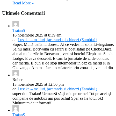
Read More »
Ultimele Comentarii
TraianS
16 noiembrie 2025 at 8:39 am
on
Lusaka – malluri, jacaranda și chinezi (Zambia1)
Super. Multă bafta iti doresc. Ai ce vedea in zona Livingstone.
Sa nu ratezi Botswana cu safari si boat safari pe Chobe.Daca
ai mai multe zile in Botswana, vezi si hotelul Elephants Sands
Lodge. E ceva deosebit. E cam la jumatate de zi de condus,
dar merita. E bun si de stop intermediar in caz ca mergi si in
Okavango. Am mai facut o calatorie prin zona aia, venind din
Robert
13 noiembrie 2025 at 12:50 pm
on
Lusaka – malluri, jacaranda și chinezi (Zambia1)
super don Traian! Urmează să-ți calc pe urme! Tot pe aceiași
companie de autobuz am pus ochii! Sper să fie totul ok!
Mulțumim de informații!
TraianS