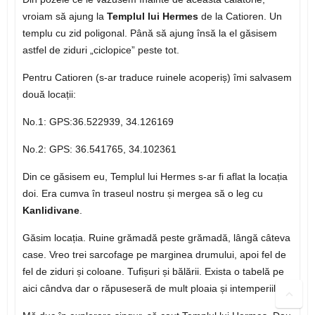
vroiam să ajung la
Templul lui Hermes
de la Catioren. Un
templu cu zid poligonal. Până să ajung însă la el găsisem
astfel de ziduri „ciclopice” peste tot.
Pentru Catioren (s-ar traduce ruinele acoperiș) îmi salvasem
două locații:
No.1: GPS:36.522939, 34.126169
No.2: GPS: 36.541765, 34.102361
Din ce găsisem eu, Templul lui Hermes s-ar fi aflat la locația
doi. Era cumva în traseul nostru și mergea să o leg cu
Kanlidivane
.
Găsim locația. Ruine grămadă peste grămadă, lângă câteva
case. Vreo trei sarcofage pe marginea drumului, apoi fel de
fel de ziduri și coloane. Tufișuri și bălării. Exista o tabelă pe
aici cândva dar o răpuseseră de mult ploaia și intemperiile.