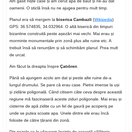
Am găsit niște case și am cerut apă de băut și ne-au dat
oamenii. O sticlă însă nu ne ajugea pentru mult timp.
Planul era să mergem la
biserica Cambazli
(
Wikipedia
)
GPS: 36.574835, 34.032964. O altă biserică din timpuri
bizantine construită peste așezări mai vechi. Mai erau și
morminte monumentale prin zonă plus alte ruine etc. A
trebuit însă să renunțăm și să schimbăm planul. Prea mult
de urcat.
Am făcut la dreapta înspre
Çatıören
.
Până să ajungem acolo am dat și peste alte ruine de-a
lungul drumului. Se pare că erau case. Pietre imense la uși
și zidărie poligonală. Când citisem câte ceva despre această
regiune mă fascinaseră aceste ziduri poligonale. Mai erau și
cisterne de apă zidite cu un fel de gaură pe acoperiș pe
unde se putea scoate apa. Unele dintre ele erau încă
folosite de către țăranii din zonă.
Din pozele ce le văzusem înainte de această călătorie,