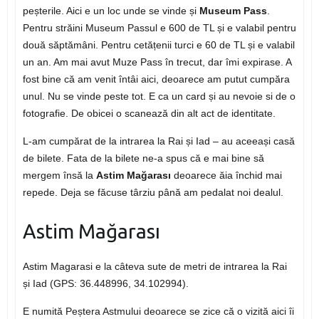
peșterile. Aici e un loc unde se vinde și
Museum Pass
.
Pentru străini Museum Passul e 600 de TL și e valabil pentru
două săptămâni. Pentru cetățenii turci e 60 de TL și e valabil
un an. Am mai avut Muze Pass în trecut, dar îmi expirase. A
fost bine că am venit întâi aici, deoarece am putut cumpăra
unul. Nu se vinde peste tot. E ca un card și au nevoie si de o
fotografie. De obicei o scanează din alt act de identitate.
L-am cumpărat de la intrarea la Rai și Iad – au aceeași casă
de bilete. Fata de la bilete ne-a spus că e mai bine să
mergem însă la
Astim Mağarası
deoarece ăia închid mai
repede. Deja se făcuse târziu până am pedalat noi dealul.
Astim Mağarası
Astim Magarasi e la câteva sute de metri de intrarea la Rai
și Iad (GPS: 36.448996, 34.102994).
E numită Peștera Astmului deoarece se zice că o vizită aici îi