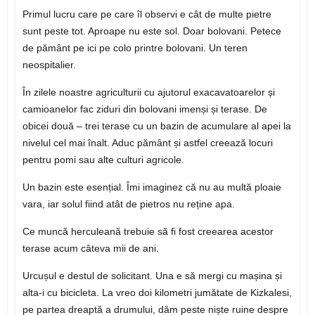
Primul lucru care pe care îl observi e cât de multe pietre
sunt peste tot. Aproape nu este sol. Doar bolovani. Petece
de pământ pe ici pe colo printre bolovani. Un teren
neospitalier.
În zilele noastre agriculturii cu ajutorul exacavatoarelor și
camioanelor fac ziduri din bolovani imenși și terase. De
obicei două – trei terase cu un bazin de acumulare al apei la
nivelul cel mai înalt. Aduc pământ și astfel creează locuri
pentru pomi sau alte culturi agricole.
Un bazin este esențial. Îmi imaginez că nu au multă ploaie
vara, iar solul fiind atât de pietros nu reține apa.
Ce muncă herculeană trebuie să fi fost creearea acestor
terase acum câteva mii de ani.
Urcușul e destul de solicitant. Una e să mergi cu mașina și
alta-i cu bicicleta. La vreo doi kilometri jumătate de Kizkalesi,
pe partea dreaptă a drumului, dăm peste niște ruine despre