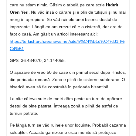
care nu știam nimic. Găsim o tabelă pe care scrie
Hıdırlı
Ören Yeri
. Nu văd însă o cărare și e plin de tufișuri și nu mai
merg în apropiere. Se văd ruinele unei biserici destul de
impozante. Lângă ea am crezut că e o cisternă, dar era de
fapt o casă. Am găsit un articol interesant aici:
https://turkisharchaeonews.net/site/h%C4%B1d%C4%B1rl%
C4%B1
GPS: 36.484070, 34.144055.
O așezare de vreo 50 de case din primul secol după Hristos,
din perioada romană. Zona e plină de cisterne subterane. O
biserică avea să fie construită în perioada bizantină.
La alte câteva sute de metri dăm peste un turn de apărare
destul de bine păstrat. Întreaga zonă e plină de astfel de
turnuri pătrate.
Pe lângă turn se văd ruinele unor locuințe. Probabil cazarma
soldaților. Aceaste garnizoane erau menite să protejeze