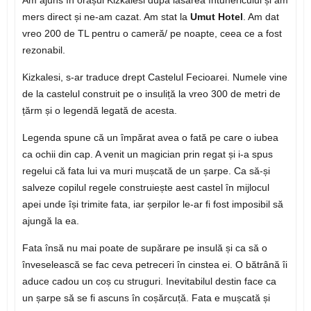
Am ajuns în orașul Kizkalesi după lăsarea întunericului și am
mers direct și ne-am cazat. Am stat la
Umut Hotel
. Am dat
vreo 200 de TL pentru o cameră/ pe noapte, ceea ce a fost
rezonabil.
Kizkalesi, s-ar traduce drept Castelul Fecioarei. Numele vine
de la castelul construit pe o insuliță la vreo 300 de metri de
țărm și o legendă legată de acesta.
Legenda spune că un împărat avea o fată pe care o iubea
ca ochii din cap. A venit un magician prin regat și i-a spus
regelui că fata lui va muri mușcată de un șarpe. Ca să-și
salveze copilul regele construiește aest castel în mijlocul
apei unde își trimite fata, iar șerpilor le-ar fi fost imposibil să
ajungă la ea.
Fata însă nu mai poate de supărare pe insulă și ca să o
înveselească se fac ceva petreceri în cinstea ei. O bătrână îi
aduce cadou un coș cu struguri. Inevitabilul destin face ca
un șarpe să se fi ascuns în coșărcuță. Fata e mușcată și