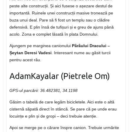
peste alte construcții. Și aici fusese o așezare destul de
importantă. Ruinele unei construcții masive tronează pe
buza unui deal. Pare să fi fost un templu sau o clădire
defensivă. E plin însă de tufișuri și e greu de ajuns până
acolo. Zona e complet lăsată în plata Domnului.
Ajungem pe marginea canionului
Pârâului Dracului –
Șeytan Deresi Vadesi
. Interesant nume au găsit turcii
pentru acest râu.
AdamKayalar (Pietrele Om)
GPS-ul parcării: 36.482381, 34.1198
Găsim o tabelă de care legăm bicicletele. Aici este o altă
cisternă săpată direct în stâncă. Se pare că pe unde erau
locuințe e plin și de gropi – deci trebuie atenție.
Apoi se merge pe o cărare înspre canion. Trebuie urmărite