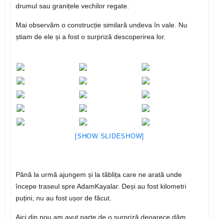
drumul sau granițele vechilor regate.
Mai observăm o construcție similară undeva în vale. Nu
știam de ele și a fost o surpriză descoperirea lor.
[SHOW SLIDESHOW]
Până la urmă ajungem și la tăblița care ne arată unde
începe traseul spre AdamKayalar. Deși au fost kilometri
puțini, nu au fost ușor de făcut.
Aici din nou am avut parte de o surpriză deoarece dăm