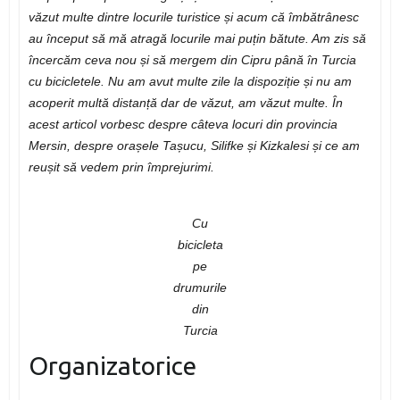
văzut multe dintre locurile turistice și acum că îmbătrânesc
au început să mă atragă locurile mai puțin bătute. Am zis să
încercăm ceva nou și să mergem din Cipru până în Turcia
cu bicicletele. Nu am avut multe zile la dispoziție și nu am
acoperit multă distanță dar de văzut, am văzut multe. În
acest articol vorbesc despre câteva locuri din provincia
Mersin, despre orașele Tașucu, Silifke și Kizkalesi și ce am
reușit să vedem prin împrejurimi.
Cu
bicicleta
pe
drumurile
din
Turcia
Organizatorice