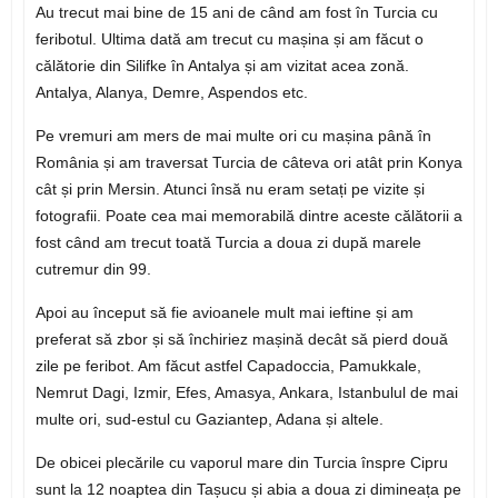
Au trecut mai bine de 15 ani de când am fost în Turcia cu
feribotul. Ultima dată am trecut cu mașina și am făcut o
călătorie din Silifke în Antalya și am vizitat acea zonă.
Antalya, Alanya, Demre, Aspendos etc.
Pe vremuri am mers de mai multe ori cu mașina până în
România și am traversat Turcia de câteva ori atât prin Konya
cât și prin Mersin. Atunci însă nu eram setați pe vizite și
fotografii. Poate cea mai memorabilă dintre aceste călătorii a
fost când am trecut toată Turcia a doua zi după marele
cutremur din 99.
Apoi au început să fie avioanele mult mai ieftine și am
preferat să zbor și să închiriez mașină decât să pierd două
zile pe feribot. Am făcut astfel Capadoccia, Pamukkale,
Nemrut Dagi, Izmir, Efes, Amasya, Ankara, Istanbulul de mai
multe ori, sud-estul cu Gaziantep, Adana și altele.
De obicei plecările cu vaporul mare din Turcia înspre Cipru
sunt la 12 noaptea din Tașucu și abia a doua zi dimineața pe