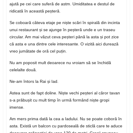
ajută pe cei care suferă de astm. Umiditatea e destul de
ridicată în această peșteră.
Se coboară câteva etaje pe niște scări în spirală din incinta
unui restaurant și se ajunge în peșteră unde e un traseu
circular. Am mai văzut ceva peșteri până la asta și pot zice
că asta e una dintre cele interesante. O vizită aici durează
vreo jumătate de oră cel puțin.
Nu am poposit mult deoarece nu vroiam să se închidă
celelalte două.
Ne-am întors la Rai și Iad.
Astea sunt de fapt doline. Niște vechi peșteri al căror tavan
s-a prăbușit cu mult timp în urmă formând niște gropi
imense.
Am mers prima dată la cea a Iadului. Nu se poate coborâ în
asta. Există un balcon cu pardoseală de sticlă care te aduce