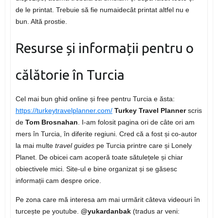
de le printat. Trebuie să fie numaidecât printat altfel nu e
bun. Altă prostie.
Resurse și informații pentru o
călătorie în Turcia
Cel mai bun ghid online și free pentru Turcia e ăsta:
https://turkeytravelplanner.com/
Turkey Travel Planner
scris
de
Tom Brosnahan
. I-am folosit pagina ori de câte ori am
mers în Turcia, în diferite regiuni. Cred că a fost și co-autor
la mai multe
travel guides
pe Turcia printre care și Lonely
Planet. De obicei cam acoperă toate sătulețele și chiar
obiectivele mici. Site-ul e bine organizat și se găsesc
informații cam despre orice.
Pe zona care mă interesa am mai urmărit câteva videouri în
turcește pe youtube.
@yukardanbak
(tradus ar veni: