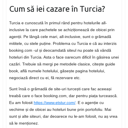
Cum să iei cazare în Turcia?
Turcia e cunoscută în primul rând pentru hotelurile all-
inclusive la care pachetele se achiziționează de obicei prin
agenții. Pe lângă cele mari, all-inclusive, sunt o grămadă
mititele, cu stele puține. Problema cu Turcia e că au interzis
booking.com -ul și deocamdată siteul nu poate să vândă
hoteluri din Turcia. Asta o face oarecum dificil în găsirea unei
cazări. Trebuie să mergi pe metodele clasice, citește guide
book, află numele hotelului, găsește pagina hotelului,
negociază direct cu ei, fă rezervare etc.
Sunt însă o grămadă de site-uri turcești care fac aceeași
treabă care o face booking.com, dar pentru piața turcească.
Eu am folosit
https://www.etstur.com/
. E o agenție cu
vechime și de obicei au hoteluri bune prin portofoliu. Mai
sunt și alte siteuri, dar deoarece nu le-am folosit, nu aș vrea
să le menționez.