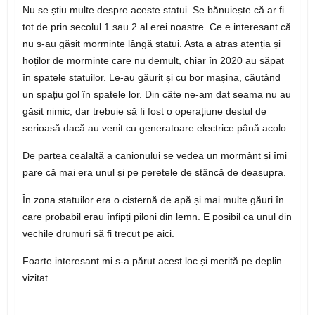
Nu se știu multe despre aceste statui. Se bănuiește că ar fi
tot de prin secolul 1 sau 2 al erei noastre. Ce e interesant că
nu s-au găsit morminte lângă statui. Asta a atras atenția și
hoților de morminte care nu demult, chiar în 2020 au săpat
în spatele statuilor. Le-au găurit și cu bor mașina, căutând
un spațiu gol în spatele lor. Din câte ne-am dat seama nu au
găsit nimic, dar trebuie să fi fost o operațiune destul de
serioasă dacă au venit cu generatoare electrice până acolo.
De partea cealaltă a canionului se vedea un mormânt și îmi
pare că mai era unul și pe peretele de stâncă de deasupra.
În zona statuilor era o cisternă de apă și mai multe găuri în
care probabil erau înfipți piloni din lemn. E posibil ca unul din
vechile drumuri să fi trecut pe aici.
Foarte interesant mi s-a părut acest loc și merită pe deplin
vizitat.