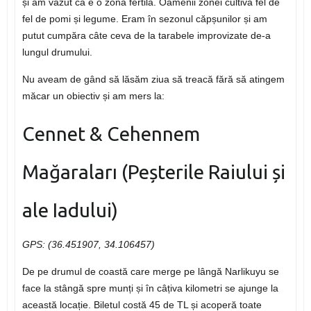
și am văzut că e o zonă fertilă. Oamenii zonei cultivă fel de
fel de pomi și legume. Eram în sezonul căpșunilor și am
putut cumpăra câte ceva de la tarabele improvizate de-a
lungul drumului.
Nu aveam de gând să lăsăm ziua să treacă fără să atingem
măcar un obiectiv și am mers la:
Cennet & Cehennem
Mağaraları (Peșterile Raiului și
ale Iadului)
GPS: (36.451907, 34.106457)
De pe drumul de coastă care merge pe lângă Narlikuyu se
face la stângă spre munți și în câțiva kilometri se ajunge la
această locație. Biletul costă 45 de TL și acoperă toate