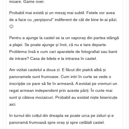
moare. Game over.
Probabil mai există și un mesaj mai subtil. Fetele vor avea
de a face cu „șerpișorul” indiferent de cât de bine le-ai păzi.
🙂
Pentru a ajunge la castel se ia un vaporaș din partea stângă
a plajei. Se poate ajunge și înot, că nu e tare departe.
Problema însă e cum cari aparatele de fotografiat sau banii
de intrare? Casa de bilete e la intrarea în castel.
Am vizitat castelul a doua zi. E făcut din piatră albă și
panoramele sunt frumoase. Cum intri în curte se vede o
inscripție ce pare să fie în armeană. A existat pe vremuri un
regat armean independent prin aceste părți. În curte mai
sunt și câteva mozaicuri. Probabil au existat niște bisericuțe
aici.
In turnul din colțul din dreapta se poate urca pe ziduri și e
panoramă frumoasă spre oraș și spre celălalt castel.