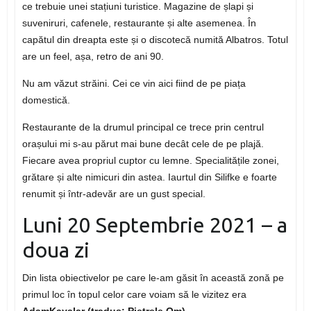
ce trebuie unei stațiuni turistice. Magazine de șlapi și
suveniruri, cafenele, restaurante și alte asemenea. În
capătul din dreapta este și o discotecă numită Albatros. Totul
are un feel, așa, retro de ani 90.
Nu am văzut străini. Cei ce vin aici fiind de pe piața
domestică.
Restaurante de la drumul principal ce trece prin centrul
orașului mi s-au părut mai bune decât cele de pe plajă.
Fiecare avea propriul cuptor cu lemne. Specialitățile zonei,
grătare și alte nimicuri din astea. Iaurtul din Silifke e foarte
renumit și într-adevăr are un gust special.
Luni 20 Septembrie 2021 – a
doua zi
Din lista obiectivelor pe care le-am găsit în această zonă pe
primul loc în topul celor care voiam să le vizitez era