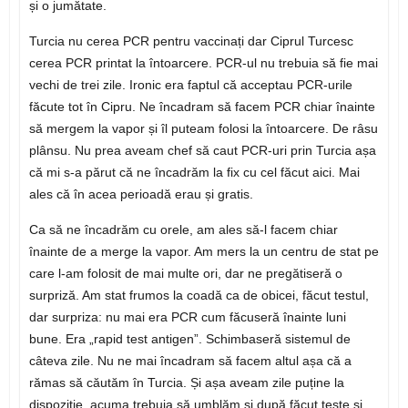
și o jumătate.
Turcia nu cerea PCR pentru vaccinați dar Ciprul Turcesc
cerea PCR printat la întoarcere. PCR-ul nu trebuia să fie mai
vechi de trei zile. Ironic era faptul că acceptau PCR-urile
făcute tot în Cipru. Ne încadram să facem PCR chiar înainte
să mergem la vapor și îl puteam folosi la întoarcere. De râsu
plânsu. Nu prea aveam chef să caut PCR-uri prin Turcia așa
că mi s-a părut că ne încadrăm la fix cu cel făcut aici. Mai
ales că în acea perioadă erau și gratis.
Ca să ne încadrăm cu orele, am ales să-l facem chiar
înainte de a merge la vapor. Am mers la un centru de stat pe
care l-am folosit de mai multe ori, dar ne pregătiseră o
surpriză. Am stat frumos la coadă ca de obicei, făcut testul,
dar surpriza: nu mai era PCR cum făcuseră înainte luni
bune. Era „rapid test antigen”. Schimbaseră sistemul de
câteva zile. Nu ne mai încadram să facem altul așa că a
rămas să căutăm în Turcia. Și așa aveam zile puține la
dispoziție, acuma trebuia să umblăm și după făcut teste și