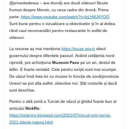
@privestedesus – are dronă) are două videouri făcute
frumos despre Mersin, cu ceva cadre din dronă. Prima
parte:
https://www.youtube.com/watch?v=lzLHj6J4YOQ
.
Sunt bune pentru o vizualizare a obiectivelor și în al doilea
rând caut recomandări pentru restaurante în astfel de
videouri.
La resurse aș mai menționa
https://muze.gov.tr
siteul
guvernului despre diferitele passuri. Având cetățenia nord-
cipriotă, pot achiziționa
Muzeum Pass
pe un an, destul de
ieftin. E foarte rentabil. Cele pentru turiști sunt mai scumpe.
De văzut însă lista lor cu muzee în funcție de zonă/provincie.
Uneori se pot afla astfel, obiective noi. Știți costurile și dacă
sunt deschise.
Pentru o altă zonă a Turciei de văzut și ghidul foarte bun al
amicului
NickRo
:
https://nickroro.blogspot.com/2021/07/circuit-prin-turcia-
2021-istorie-natura.html