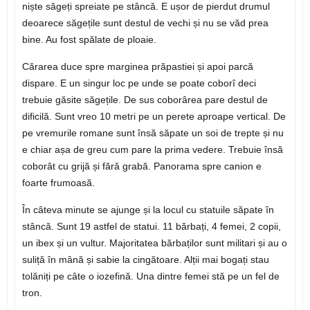
niște săgeți spreiate pe stâncă. E ușor de pierdut drumul
deoarece săgețile sunt destul de vechi și nu se văd prea
bine. Au fost spălate de ploaie.
Cărarea duce spre marginea prăpastiei și apoi parcă
dispare. E un singur loc pe unde se poate coborî deci
trebuie găsite săgețile. De sus coborârea pare destul de
dificilă. Sunt vreo 10 metri pe un perete aproape vertical. De
pe vremurile romane sunt însă săpate un soi de trepte și nu
e chiar așa de greu cum pare la prima vedere. Trebuie însă
coborât cu grijă și fără grabă. Panorama spre canion e
foarte frumoasă.
În câteva minute se ajunge și la locul cu statuile săpate în
stâncă. Sunt 19 astfel de statui. 11 bărbați, 4 femei, 2 copii,
un ibex și un vultur. Majoritatea bărbaților sunt militari și au o
suliță în mână și sabie la cingătoare. Alții mai bogați stau
tolăniți pe câte o iozefină. Una dintre femei stă pe un fel de
tron.