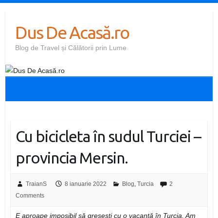
Skip
to
Dus De Acasă.ro
content
Blog de Travel și Călătorii prin Lume
Cu bicicleta în sudul Turciei –
provincia Mersin.
TraianS
8 ianuarie 2022
Blog
,
Turcia
2
Comments
E aproape imposibil să greșești cu o vacanță în Turcia. Am