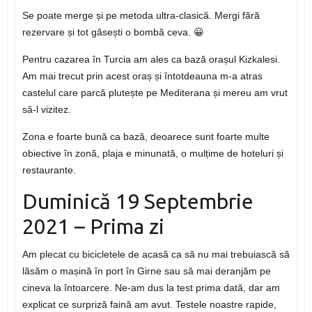
Se poate merge și pe metoda ultra-clasică. Mergi fără
rezervare și tot găsești o bombă ceva. 😀
Pentru cazarea în Turcia am ales ca bază orașul Kizkalesi.
Am mai trecut prin acest oraș și întotdeauna m-a atras
castelul care parcă plutește pe Mediterana și mereu am vrut
să-l vizitez.
Zona e foarte bună ca bază, deoarece sunt foarte multe
obiective în zonă, plaja e minunată, o mulțime de hoteluri și
restaurante.
Duminică 19 Septembrie
2021 – Prima zi
Am plecat cu bicicletele de acasă ca să nu mai trebuiască să
lăsăm o mașină în port în Girne sau să mai deranjăm pe
cineva la întoarcere. Ne-am dus la test prima dată, dar am
explicat ce surpriză faină am avut. Testele noastre rapide,