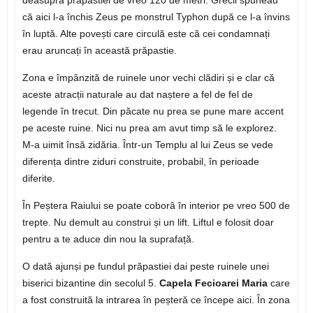
deasupra prăpastiei de vreo 120 de metri. Grecii spuneau
că aici l-a închis Zeus pe monstrul Typhon după ce l-a învins
în luptă. Alte povești care circulă este că cei condamnați
erau aruncați în această prăpastie.
Zona e împânzită de ruinele unor vechi clădiri și e clar că
aceste atracții naturale au dat naștere a fel de fel de
legende în trecut. Din păcate nu prea se pune mare accent
pe aceste ruine. Nici nu prea am avut timp să le explorez.
M-a uimit însă zidăria. Într-un Templu al lui Zeus se vede
diferența dintre ziduri construite, probabil, în perioade
diferite.
În Peștera Raiului se poate coborâ în interior pe vreo 500 de
trepte. Nu demult au construi și un lift. Liftul e folosit doar
pentru a te aduce din nou la suprafață.
O dată ajunși pe fundul prăpastiei dai peste ruinele unei
biserici bizantine din secolul 5.
Capela Fecioarei Maria
care
a fost construită la intrarea în peșteră ce începe aici. În zona