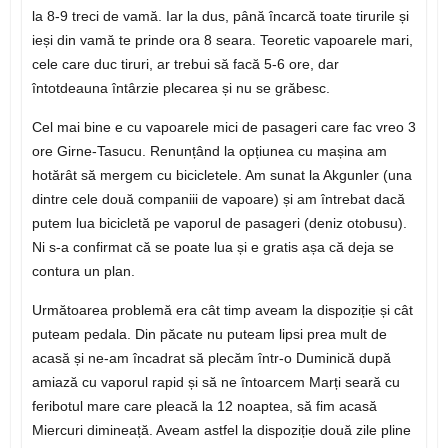
la 8-9 treci de vamă. Iar la dus, până încarcă toate tirurile și
ieși din vamă te prinde ora 8 seara. Teoretic vapoarele mari,
cele care duc tiruri, ar trebui să facă 5-6 ore, dar
întotdeauna întârzie plecarea și nu se grăbesc.
Cel mai bine e cu vapoarele mici de pasageri care fac vreo 3
ore Girne-Tasucu. Renunțând la opțiunea cu mașina am
hotărât să mergem cu bicicletele. Am sunat la Akgunler (una
dintre cele două companiii de vapoare) și am întrebat dacă
putem lua bicicletă pe vaporul de pasageri (deniz otobusu).
Ni s-a confirmat că se poate lua și e gratis așa că deja se
contura un plan.
Următoarea problemă era cât timp aveam la dispoziție și cât
puteam pedala. Din păcate nu puteam lipsi prea mult de
acasă și ne-am încadrat să plecăm într-o Duminică după
amiază cu vaporul rapid și să ne întoarcem Marți seară cu
feribotul mare care pleacă la 12 noaptea, să fim acasă
Miercuri dimineață. Aveam astfel la dispoziție două zile pline