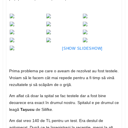
[SHOW SLIDESHOW]
Prima problema pe care o aveam de rezolvat au fost testele.
Vroiam să le facem cât mai repede pentru a fi timp să vină
rezultatele și să scăpăm de o grijă.
Am aflat că doar la spital se fac testele dar a fost bine
deoarece era exact în drumul nostru. Spitalul e pe drumul ce
leagă
Tașucu
de Silifke.
Am dat vreo 140 de TL pentru un test. Era destul de
aglomerat. După ce te înregistrezi la recepție, mergi la alt