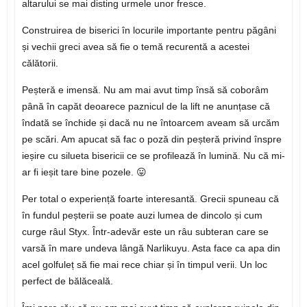
altarului se mai disting urmele unor fresce.
Construirea de biserici în locurile importante pentru păgâni
și vechii greci avea să fie o temă recurentă a acestei
călătorii.
Peșteră e imensă. Nu am mai avut timp însă să coborâm
până în capăt deoarece paznicul de la lift ne anunțase că
îndată se închide și dacă nu ne întoarcem aveam să urcăm
pe scări. Am apucat să fac o poză din peșteră privind înspre
ieșire cu silueta bisericii ce se profilează în lumină. Nu că mi-
ar fi ieșit tare bine pozele. 😛
Per total o experiență foarte interesantă. Grecii spuneau că
în fundul peșterii se poate auzi lumea de dincolo și cum
curge râul Styx. Într-adevăr este un râu subteran care se
varsă în mare undeva lângă Narlikuyu. Asta face ca apa din
acel golfuleț să fie mai rece chiar și în timpul verii. Un loc
perfect de bălăceală.