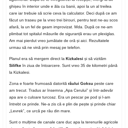
ghișeu în interior unde e ăla cu banii, apoi la un al treilea
care iar trebuie să scrie ceva la calculator. Deci după ce am
făcut un traseu pe la vreo trei birouri, pentru test ne-au scos
afară, la un fel de geam improvizat. Mda. După ce ne-am
plimbat tot spitalul măsurile de siguranță erau un plexiglas.
Am mai pierdut vreo jumătate de oră și aici. Rezultatele
urmau să ne vină prin mesaj pe telefon.
Planul era să mergem direct la
Kizkalesi
și să vizităm
Silifke
în ziua de întoarcere. Sunt vreo 35 de kilometri până
la Kizkalesi.
Zona e foarte frumoasă datorită
râului Goksu
peste care
am trecut. Tradus ar însemna „Apa Cerului” și într-adevăr
apa are o culoare turcoaz. Era un pescar pe pod și l-am
întrebt ce prinde. Ne-a zis că e plin de pește și prinde chiar
„Levrek”, ce urcă pe râu din mare.
Sunt o mulțime de canale care duc apa la terenurile agricole