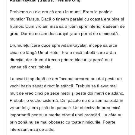
AdamKayalar (tradus: Pietrele Om).
Problema cu ele era că erau în munți. Eram la poalele
munților Tarsus. Dacă o țineam paralel cu coastă era bine și
frumos. Cum vroiam însă să o luăm spre interior dădeam de
greu. Dar nu ne-am descurajat și am pornit de dimineață.
Drumulețul care duce spre AdamKayalar, începe să urce
chiar de lângă Umut Hotel. Era o mică tabelă care arăta
direcția, dar drumul trecea printre blocuri și parcă nu-ți
venea să crezi tabela.
La scurt timp după ce am început urcarea am dat peste un
vechi bazin săpat direct în stâncă. Trebuie să fi avut mai
mult de vreo cinci pe zece metri și peste doi metri de adânc.
Probabil o veche cisternă. Din păcate nu era semnalizată în
vreun fel și era plină de gunoaie. Un obiectiv de prea mică
importanță pentru a merita efortul unei protejări. La câte au
prin zonă nu se mai obosesc cu toate nimicurile. Foarte
interesant însă de altfel.