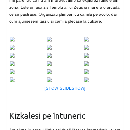
Îmi pare rău că nu am mai avut timp să explorez ruinele din
zonă. Este un așa zis Templu al lui Zeus și mai era o arcadă
ce se păstrase. Organizau plimbări cu cămila pe acolo, dar
cum ajunsesem târziu și cămila plecase la culcare.
[SHOW SLIDESHOW]
Kizkalesi pe întuneric