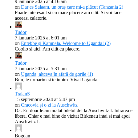
9 ianuarie 2025 at 4:16 am
on
Dar es Salaam, un oraș care mi-a plăcut (Tanzania 2)
Foarte interesant si cu mare placere am citit. Si voi face
aceeasi calatorie.
Tudor
7 ianuarie 2025 at 6:01 am
on
Entebbe și Kampala. Welcome to Uganda! (2)
Coolio si aici. Am citit cu placere.
Tudor
7 ianuarie 2025 at 5:31 am
on
Uganda, altceva în afară de gorile (1)
Bun, te urmarim si te iubim. Vivat Uganda.
TraianS
15 septembrie 2024 at 5:47 pm
on
Cracovia și o zi la Auschwitz
Da. Eu doar le-am aratat biletul del la Auschwitz I. Intrarea e
libera. Chiar e mai bine de vizitat Birkenau intai si mai apoi
Auschwitz I.
Bogdan