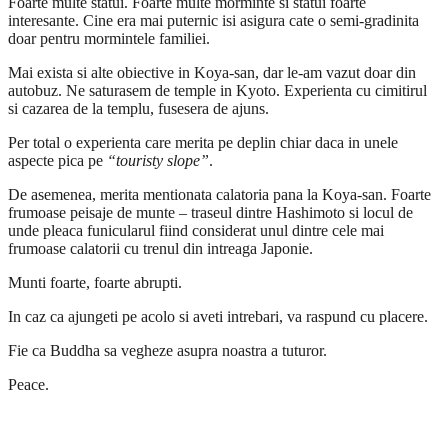
Foarte multe statui. Foarte multe morminte si statui foarte
interesante. Cine era mai puternic isi asigura cate o semi-gradinita
doar pentru mormintele familiei.
Mai exista si alte obiective in Koya-san, dar le-am vazut doar din
autobuz. Ne saturasem de temple in Kyoto. Experienta cu cimitirul
si cazarea de la templu, fusesera de ajuns.
Per total o experienta care merita pe deplin chiar daca in unele
aspecte pica pe
“touristy slope”
.
De asemenea, merita mentionata calatoria pana la Koya-san. Foarte
frumoase peisaje de munte – traseul dintre Hashimoto si locul de
unde pleaca funicularul fiind considerat unul dintre cele mai
frumoase calatorii cu trenul din intreaga Japonie.
Munti foarte, foarte abrupti.
In caz ca ajungeti pe acolo si aveti intrebari, va raspund cu placere.
Fie ca Buddha sa vegheze asupra noastra a tuturor.
Peace.