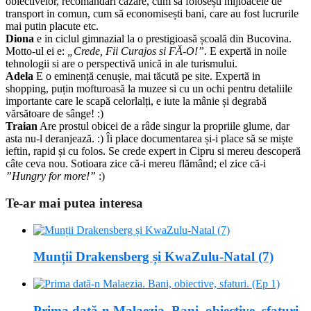
obiectivelor, recomandări cazare, cum să folosești mijloacele de
transport in comun, cum să economisești bani, care au fost lucrurile
mai putin placute etc.
Diona
e in ciclul gimnazial la o prestigioasă școală din Bucovina.
Motto-ul ei e:
„Crede, Fii Curajos si FĂ-O!”
. E expertă in noile
tehnologii si are o perspectivă unică in ale turismului.
Adela
E o eminență cenușie, mai tăcută pe site. Expertă in
shopping, puțin mofturoasă la muzee si cu un ochi pentru detaliile
importante care le scapă celorlalți, e iute la mânie și degrabă
vărsătoare de sânge! :)
Traian
Are prostul obicei de a râde singur la propriile glume, dar
asta nu-l deranjează. :) Îi place documentarea și-i place să se miște
ieftin, rapid și cu folos. Se crede expert in Cipru si mereu descoperă
câte ceva nou. Sotioara zice că-i mereu flămând; el zice că-i
”Hungry for more!”
:)
Te-ar mai putea interesa
Munții Drakensberg și KwaZulu-Natal (7)
Prima dată-n Malaezia. Bani, obiective, sfaturi.