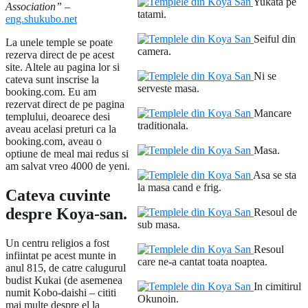
Yukata pe
Association”
–
tatami.
eng.shukubo.net
Seiful din
La unele temple se poate
camera.
rezerva direct de pe acest
site. Altele au pagina lor si
Ni se
cateva sunt inscrise la
serveste masa.
booking.com. Eu am
rezervat direct de pe pagina
Mancare
templului, deoarece desi
traditionala.
aveau acelasi preturi ca la
booking.com, aveau o
Masa.
optiune de meal mai redus si
am salvat vreo 4000 de yeni.
Asa se sta
la masa cand e frig.
Cateva cuvinte
despre Koya-san.
Resoul de
sub masa.
Un centru religios a fost
Resoul
infiintat pe acest munte in
care ne-a cantat toata noaptea.
anul 815, de catre calugurul
budist Kukai (de asemenea
In cimitirul
numit Kobo-daishi – cititi
Okunoin.
mai multe despre el la