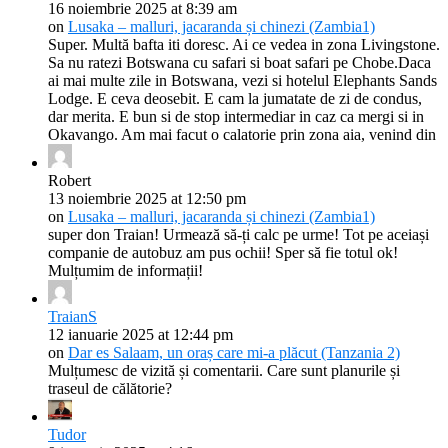
16 noiembrie 2025 at 8:39 am
on
Lusaka – malluri, jacaranda și chinezi (Zambia1)
Super. Multă bafta iti doresc. Ai ce vedea in zona Livingstone.
Sa nu ratezi Botswana cu safari si boat safari pe Chobe.Daca
ai mai multe zile in Botswana, vezi si hotelul Elephants Sands
Lodge. E ceva deosebit. E cam la jumatate de zi de condus,
dar merita. E bun si de stop intermediar in caz ca mergi si in
Okavango. Am mai facut o calatorie prin zona aia, venind din
Robert
13 noiembrie 2025 at 12:50 pm
on
Lusaka – malluri, jacaranda și chinezi (Zambia1)
super don Traian! Urmează să-ți calc pe urme! Tot pe aceiași
companie de autobuz am pus ochii! Sper să fie totul ok!
Mulțumim de informații!
TraianS
12 ianuarie 2025 at 12:44 pm
on
Dar es Salaam, un oraș care mi-a plăcut (Tanzania 2)
Mulțumesc de vizită și comentarii. Care sunt planurile și
traseul de călătorie?
Tudor