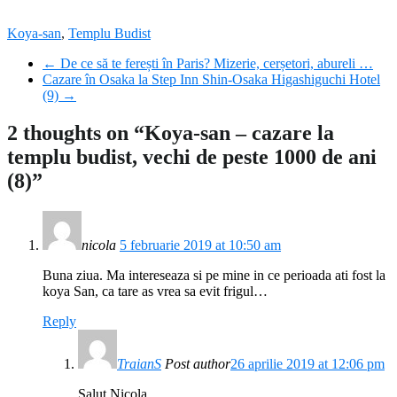
Koya-san
,
Templu Budist
←
De ce să te ferești în Paris? Mizerie, cerșetori, abureli …
Cazare în Osaka la Step Inn Shin-Osaka Higashiguchi Hotel
(9)
→
2 thoughts on “
Koya-san – cazare la
templu budist, vechi de peste 1000 de ani
(8)
”
nicola
5 februarie 2019 at 10:50 am
Buna ziua. Ma intereseaza si pe mine in ce perioada ati fost la
koya San, ca tare as vrea sa evit frigul…
Reply
TraianS
Post author
26 aprilie 2019 at 12:06 pm
Salut Nicola.