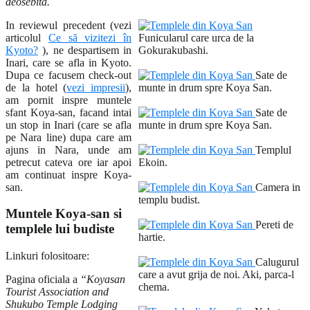
deosebita.
In reviewul precedent (vezi
articolul
Ce să vizitezi în
Funicularul care urca de la
Kyoto?
), ne despartisem in
Gokurakubashi.
Inari, care se afla in Kyoto.
Dupa ce facusem check-out
Sate de
de la hotel (
vezi impresii
),
munte in drum spre Koya San.
am pornit inspre muntele
sfant Koya-san, facand intai
Sate de
un stop in Inari (care se afla
munte in drum spre Koya San.
pe Nara line) dupa care am
ajuns in Nara, unde am
Templul
petrecut cateva ore iar apoi
Ekoin.
am continuat inspre Koya-
san.
Camera in
templu budist.
Muntele Koya-san si
Pereti de
templele lui budiste
hartie.
Linkuri folositoare:
Calugurul
care a avut grija de noi. Aki, parca-l
Pagina oficiala a
“Koyasan
chema.
Tourist Association and
Shukubo Temple Lodging