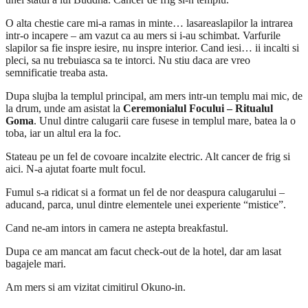
O alta chestie care mi-a ramas in minte… lasareaslapilor la intrarea
intr-o incapere – am vazut ca au mers si i-au schimbat. Varfurile
slapilor sa fie inspre iesire, nu inspre interior. Cand iesi… ii incalti si
pleci, sa nu trebuiasca sa te intorci. Nu stiu daca are vreo
semnificatie treaba asta.
Dupa slujba la templul principal, am mers intr-un templu mai mic, de
la drum, unde am asistat la
Ceremonialul Focului – Ritualul
Goma
. Unul dintre calugarii care fusese in templul mare, batea la o
toba, iar un altul era la foc.
Stateau pe un fel de covoare incalzite electric. Alt cancer de frig si
aici. N-a ajutat foarte mult focul.
Fumul s-a ridicat si a format un fel de nor deaspura calugarului –
aducand, parca, unul dintre elementele unei experiente “mistice”.
Cand ne-am intors in camera ne astepta breakfastul.
Dupa ce am mancat am facut check-out de la hotel, dar am lasat
bagajele mari.
Am mers si am vizitat cimitirul Okuno-in.