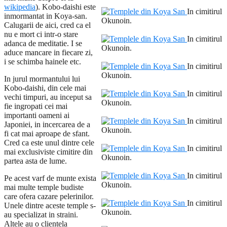
wikipedia
). Kobo-daishi este
In cimitirul
inmormantat in Koya-san.
Okunoin.
Calugarii de aici, cred ca el
nu e mort ci intr-o stare
In cimitirul
adanca de meditatie. I se
Okunoin.
aduce mancare in fiecare zi,
i se schimba hainele etc.
In cimitirul
Okunoin.
In jurul mormantului lui
Kobo-daishi, din cele mai
In cimitirul
vechi timpuri, au inceput sa
Okunoin.
fie ingropati cei mai
importanti oameni ai
In cimitirul
Japoniei, in incercarea de a
Okunoin.
fi cat mai aproape de sfant.
Cred ca este unul dintre cele
In cimitirul
mai exclusiviste cimitire din
Okunoin.
partea asta de lume.
In cimitirul
Pe acest varf de munte exista
Okunoin.
mai multe temple budiste
care ofera cazare pelerinilor.
In cimitirul
Unele dintre aceste temple s-
Okunoin.
au specializat in straini.
Altele au o clientela