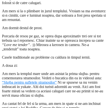
folosit si de catre calugari.
Am mers si la o plimbare in jurul templului. Vroiam sa ma aventurez
si-n cimitir, care e luminat noaptea, dar sotioara a fost prea speriata si
am renuntat.
Am dormit destul de prost.
Porcaria de resou pe gaz, se oprea dupa aproximativ trei ore si tot
trebuia sa-l repornesc. Chiar inainte sa se opreasca incepea sa cante
“Love me tender”
. :)) Mirosea a kerosen in camera. Ne-a
„tenderuit” toata noaptea.
Casele traditionale au probleme cu caldura in timpul iernii.
A doua zi:
Am mers la templul mare unde am asistat la prima slujba- pentru
comemorarea stramosilor. Vedeti o bucatica din ea in videoul asta:
“Slujba pentru sufletele stramosilor”
Ni se spusese sa nu venim
imbracati in yukate. Alti doi turisti adormiti au venit. Aici am fost
foarte mirati sa vedem ca aceiasi calugari care ne-au primit si ne-au
servit masa oficiau si slujba.
Au cantat fel de fel si la urma, am mers in spate si ne-am inchinat
unei statui a lui Buddha. Cancer de frig si-n templu.