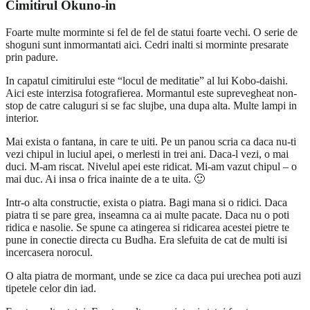
Cimitirul Okuno-in
Foarte multe morminte si fel de fel de statui foarte vechi. O serie de
shoguni sunt inmormantati aici. Cedri inalti si morminte presarate
prin padure.
In capatul cimitirului este “locul de meditatie” al lui Kobo-daishi.
Aici este interzisa fotografierea. Mormantul este suprevegheat non-
stop de catre caluguri si se fac slujbe, una dupa alta. Multe lampi in
interior.
Mai exista o fantana, in care te uiti. Pe un panou scria ca daca nu-ti
vezi chipul in luciul apei, o merlesti in trei ani. Daca-l vezi, o mai
duci. M-am riscat. Nivelul apei este ridicat. Mi-am vazut chipul – o
mai duc. Ai insa o frica inainte de a te uita. 🙂
Intr-o alta constructie, exista o piatra. Bagi mana si o ridici. Daca
piatra ti se pare grea, inseamna ca ai multe pacate. Daca nu o poti
ridica e nasolie. Se spune ca atingerea si ridicarea acestei pietre te
pune in conectie directa cu Budha. Era slefuita de cat de multi isi
incercasera norocul.
O alta piatra de mormant, unde se zice ca daca pui urechea poti auzi
tipetele celor din iad.