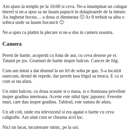
Am ajuns la templu pe la 16:00 si ceva. Ne-a intampinat un calugar
tinerel si ne-a spus sa ne lasam papucii in dulapioarele de la intrare.
Au inghetat bocna… a doua zi dimineata 🙂 Ar fi trebuit sa aiba o
sobica unde sa lasam bocancii 🙂
Ne-a spus ca platim la plecare si ne-a dus in camera noastra.
Camera
Pereti de hartie, acoperiti cu foita de aur, cu ceva desene pe ei.
Tatami pe jos. Geamuri de hartie inspre balcon. Cancer de frig.
Cum am intrat a dat drumul la un fel de soba pe gaz. S-a incalzit
oarecum, destul de repede, dar peretii lasa frigul sa treaca. E ca si
cum ai sta afara.
Un mini balcon, cu doua scaune si o masa, si o frumoasa priveliste
inspre gradina interioara. Aceste este stilul tipic japonez. Ferestre
mari, care dau inspre gradina. Tabloul, este natura de afara.
Un alt colt, unde era televizorul si era agatat o hartie cu ceva
caligrafie. Am uitat cum se cheama acel loc.
Nici un lacat, incuietoare nimic, pe la usi.