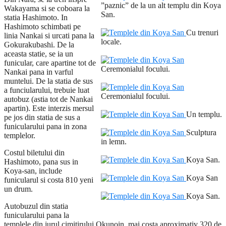
”paznic” de la un alt templu din Koya
Wakayama si se coboara la
San.
statia Hashimoto. In
Hashimoto schimbati pe
Cu trenuri
linia Nankai si urcati pana la
locale.
Gokurakubashi. De la
aceasta statie, se ia un
funicular, care apartine tot de
Ceremonialul focului.
Nankai pana in varful
muntelui. De la statia de sus
a funciularului, trebuie luat
Ceremonialul focului.
autobuz (astia tot de Nankai
apartin). Este interzis mersul
Un templu.
pe jos din statia de sus a
funicularului pana in zona
Sculptura
templelor.
in lemn.
Costul biletului din
Koya San.
Hashimoto, pana sus in
Koya-san, include
Koya San
funicularul si costa 810 yeni
un drum.
Koya San.
Autobuzul din statia
funicularului pana la
templele din jurul cimitirului Okunoin, mai costa aproximativ 320 de