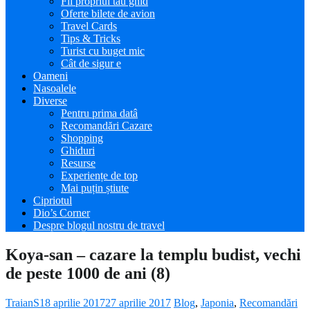
Fii propriul tău ghid
Oferte bilete de avion
Travel Cards
Tips & Tricks
Turist cu buget mic
Cât de sigur e
Oameni
Nasoalele
Diverse
Pentru prima datâ
Recomandări Cazare
Shopping
Ghiduri
Resurse
Experiențe de top
Mai puțin știute
Cipriotul
Dio’s Corner
Despre blogul nostru de travel
Koya-san – cazare la templu budist, vechi
de peste 1000 de ani (8)
TraianS
18 aprilie 2017
27 aprilie 2017
Blog
,
Japonia
,
Recomandări