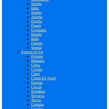
Suedia
Italia
Spania
Austria
Elveția
Franța
Germania
Irlanda
Italia
Olanda
Spania
Europa de Est
Polonia
Bulgaria
Cehia
Croația
Cipru
Ciprul De Nord
Estonia
Grecia
România
Slovacia
Turcia
Ungaria
Ucraina