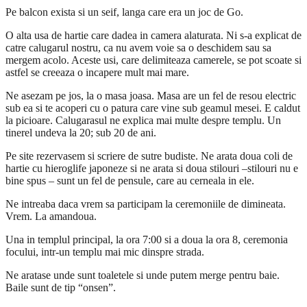
Pe balcon exista si un seif, langa care era un joc de Go.
O alta usa de hartie care dadea in camera alaturata. Ni s-a explicat de
catre calugarul nostru, ca nu avem voie sa o deschidem sau sa
mergem acolo. Aceste usi, care delimiteaza camerele, se pot scoate si
astfel se creeaza o incapere mult mai mare.
Ne asezam pe jos, la o masa joasa. Masa are un fel de resou electric
sub ea si te acoperi cu o patura care vine sub geamul mesei. E caldut
la picioare. Calugarasul ne explica mai multe despre templu. Un
tinerel undeva la 20; sub 20 de ani.
Pe site rezervasem si scriere de sutre budiste. Ne arata doua coli de
hartie cu hieroglife japoneze si ne arata si doua stilouri –stilouri nu e
bine spus – sunt un fel de pensule, care au cerneala in ele.
Ne intreaba daca vrem sa participam la ceremoniile de dimineata.
Vrem. La amandoua.
Una in templul principal, la ora 7:00 si a doua la ora 8, ceremonia
focului, intr-un templu mai mic dinspre strada.
Ne aratase unde sunt toaletele si unde putem merge pentru baie.
Baile sunt de tip “onsen”.