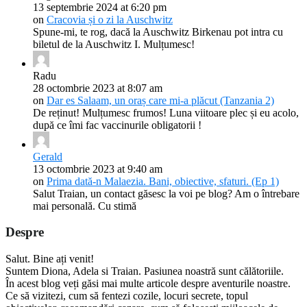
13 septembrie 2024 at 6:20 pm
on
Cracovia și o zi la Auschwitz
Spune-mi, te rog, dacă la Auschwitz Birkenau pot intra cu
biletul de la Auschwitz I. Mulțumesc!
Radu
28 octombrie 2023 at 8:07 am
on
Dar es Salaam, un oraș care mi-a plăcut (Tanzania 2)
De reținut! Mulțumesc frumos! Luna viitoare plec și eu acolo,
după ce îmi fac vaccinurile obligatorii !
Gerald
13 octombrie 2023 at 9:40 am
on
Prima dată-n Malaezia. Bani, obiective, sfaturi. (Ep 1)
Salut Traian, un contact găsesc la voi pe blog? Am o întrebare
mai personală. Cu stimă
Despre
Salut. Bine ați venit!
Suntem Diona, Adela si Traian. Pasiunea noastră sunt călătoriile.
În acest blog veți găsi mai multe articole despre aventurile noastre.
Ce să vizitezi, cum să fentezi cozile, locuri secrete, topul