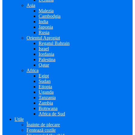
Asia
Malezia
Cambodgia
India
Japonia
Rusia
Orientul Apropiat
Regatul Bahrain
Israel
Iordania
Palestina
Qatar
Africa
Egipt
Sudan
Etiopia
Uganda
Tanzania
Zambia
Botswana
Africa de Sud
Utile
Înainte de plecare
Fentează cozile