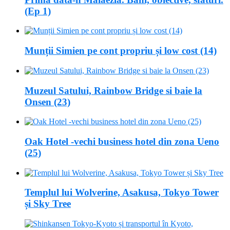
(Ep 1)
Munții Simien pe cont propriu și low cost (14)
Muzeul Satului, Rainbow Bridge si baie la
Onsen (23)
Oak Hotel -vechi business hotel din zona Ueno
(25)
Templul lui Wolverine, Asakusa, Tokyo Tower
și Sky Tree