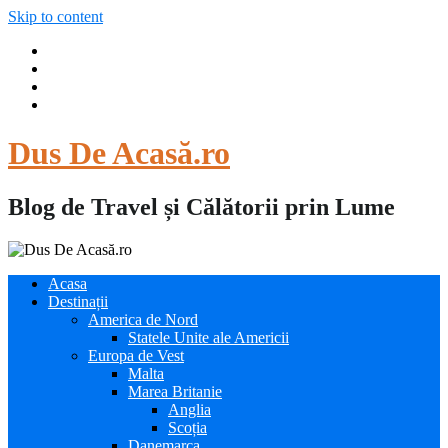
Skip to content
Dus De Acasă.ro
Blog de Travel și Călătorii prin Lume
Acasa
Destinații
America de Nord
Statele Unite ale Americii
Europa de Vest
Malta
Marea Britanie
Anglia
Scoția
Danemarca