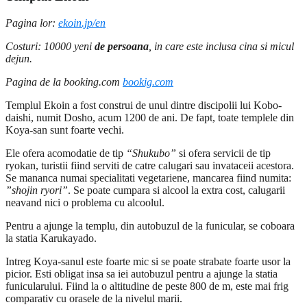
Pagina lor:
ekoin.jp/en
Costuri: 10000 yeni
de persoana
, in care este inclusa cina si micul
dejun.
Pagina de la booking.com
bookig.com
Templul Ekoin a fost construi de unul dintre discipolii lui Kobo-
daishi, numit Dosho, acum 1200 de ani. De fapt, toate templele din
Koya-san sunt foarte vechi.
Ele ofera acomodatie de tip
“Shukubo”
si ofera servicii de tip
ryokan, turistii fiind serviti de catre calugari sau invataceii acestora.
Se mananca numai specialitati vegetariene, mancarea fiind numita:
”shojin ryori”
. Se poate cumpara si alcool la extra cost, calugarii
neavand nici o problema cu alcoolul.
Pentru a ajunge la templu, din autobuzul de la funicular, se coboara
la statia Karukayado.
Intreg Koya-sanul este foarte mic si se poate strabate foarte usor la
picior. Esti obligat insa sa iei autobuzul pentru a ajunge la statia
funicularului. Fiind la o altitudine de peste 800 de m, este mai frig
comparativ cu orasele de la nivelul marii.