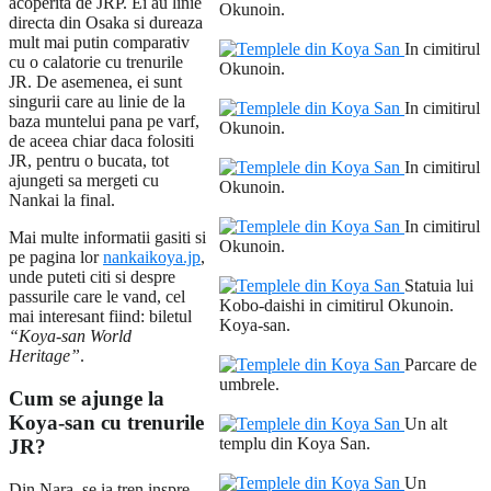
acoperita de JRP. Ei au linie
Okunoin.
directa din Osaka si dureaza
mult mai putin comparativ
In cimitirul
cu o calatorie cu trenurile
Okunoin.
JR. De asemenea, ei sunt
singurii care au linie de la
In cimitirul
baza muntelui pana pe varf,
Okunoin.
de aceea chiar daca folositi
JR, pentru o bucata, tot
In cimitirul
ajungeti sa mergeti cu
Okunoin.
Nankai la final.
In cimitirul
Mai multe informatii gasiti si
Okunoin.
pe pagina lor
nankaikoya.jp
,
unde puteti citi si despre
Statuia lui
passurile care le vand, cel
Kobo-daishi in cimitirul Okunoin.
mai interesant fiind: biletul
Koya-san.
“Koya-san World
Heritage”
.
Parcare de
umbrele.
Cum se ajunge la
Koya-san cu trenurile
Un alt
templu din Koya San.
JR?
Un
Din Nara, se ia tren inspre