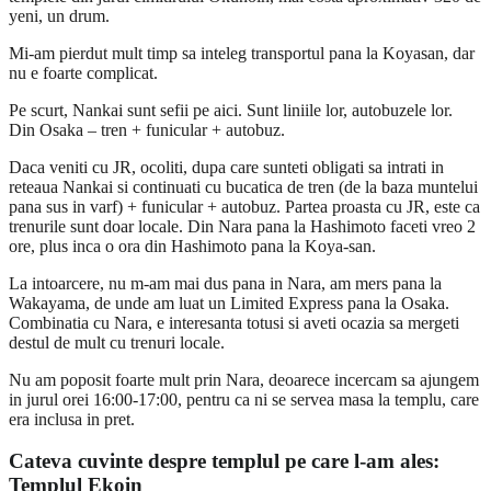
yeni, un drum.
Mi-am pierdut mult timp sa inteleg transportul pana la Koyasan, dar
nu e foarte complicat.
Pe scurt, Nankai sunt sefii pe aici. Sunt liniile lor, autobuzele lor.
Din Osaka – tren + funicular + autobuz.
Daca veniti cu JR, ocoliti, dupa care sunteti obligati sa intrati in
reteaua Nankai si continuati cu bucatica de tren (de la baza muntelui
pana sus in varf) + funicular + autobuz. Partea proasta cu JR, este ca
trenurile sunt doar locale. Din Nara pana la Hashimoto faceti vreo 2
ore, plus inca o ora din Hashimoto pana la Koya-san.
La intoarcere, nu m-am mai dus pana in Nara, am mers pana la
Wakayama, de unde am luat un Limited Express pana la Osaka.
Combinatia cu Nara, e interesanta totusi si aveti ocazia sa mergeti
destul de mult cu trenuri locale.
Nu am poposit foarte mult prin Nara, deoarece incercam sa ajungem
in jurul orei 16:00-17:00, pentru ca ni se servea masa la templu, care
era inclusa in pret.
Cateva cuvinte despre templul pe care l-am ales:
Templul Ekoin