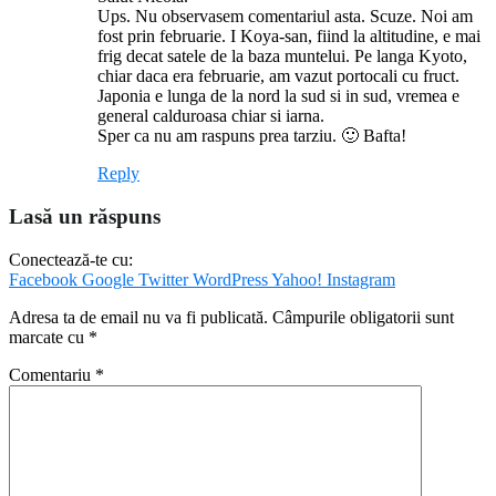
Ups. Nu observasem comentariul asta. Scuze. Noi am
fost prin februarie. I Koya-san, fiind la altitudine, e mai
frig decat satele de la baza muntelui. Pe langa Kyoto,
chiar daca era februarie, am vazut portocali cu fruct.
Japonia e lunga de la nord la sud si in sud, vremea e
general calduroasa chiar si iarna.
Sper ca nu am raspuns prea tarziu. 🙂 Bafta!
Reply
Lasă un răspuns
Conectează-te cu:
Facebook
Google
Twitter
WordPress
Yahoo!
Instagram
Adresa ta de email nu va fi publicată.
Câmpurile obligatorii sunt
marcate cu
*
Comentariu
*