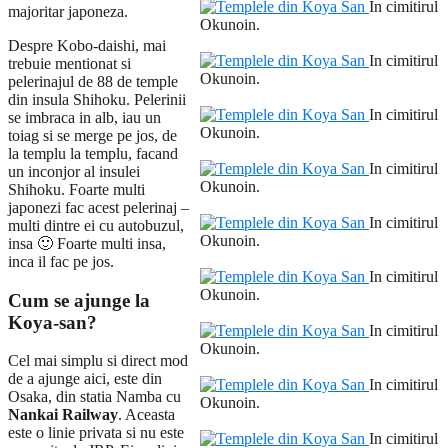
In cimitirul
majoritar japoneza.
Okunoin.
Despre Kobo-daishi, mai
In cimitirul
trebuie mentionat si
Okunoin.
pelerinajul de 88 de temple
din insula Shihoku. Pelerinii
In cimitirul
se imbraca in alb, iau un
Okunoin.
toiag si se merge pe jos, de
la templu la templu, facand
In cimitirul
un inconjor al insulei
Okunoin.
Shihoku. Foarte multi
japonezi fac acest pelerinaj –
In cimitirul
multi dintre ei cu autobuzul,
Okunoin.
insa 🙂 Foarte multi insa,
inca il fac pe jos.
In cimitirul
Okunoin.
Cum se ajunge la
Koya-san?
In cimitirul
Okunoin.
Cel mai simplu si direct mod
de a ajunge aici, este din
In cimitirul
Osaka, din statia Namba cu
Okunoin.
Nankai Railway
. Aceasta
este o linie privata si nu este
In cimitirul