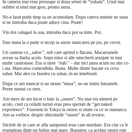
In camera mai erau prosoape si doua seturi de “yukata”. Unul mai
subtire si unul mai gros, pentru iarna.
Ne-a lasat putin timp sa ne acomodam. Dupa cateva minute ne suna
si ne intreaba daca poate aduce cina. Poate!
Vin doi calugari la usa, intreaba daca pot sa intre. Pot.
Dau masa la o parte si incep sa aseze mancarea pe jos, pe covor.
Un castron cu
„udon”
, sub care aprind o flacara. Macaroanele
aveau sa fiarba acolo. Supa miso si alte smecherii aranjate in mai
multe castronase. Era si niste
“tofu”
– dar nici pana acum nu stiu ce-
i aia. Mancarea comestibila. Buna. Multe dintre bucate cu ceva
zahar. Mai ales cu fasolea cu zahar, m-au innebunit.
Dupa ce am mancat si au strans “masa”, ne-au intins futoanele.
Perne numai cu orez.
Am mers de am facut o baie la „onsen”. Nu mai era nimeni pe
acolo, cred ca ceilalti turisti erau prea speriati de “get naked
experience”. Fusesem in Tokyo la onsen si stiam cu ce se mananca.
Am sa vorbesc despre obiceiurile “onsen” in alt review.
Sticlele de in care se afla samponul erau cam murdare. Era clar ca le
reumpleau dintr-un bidon mai mare. Banuiesc ca acelasi onsen este