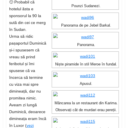
🙂 Probabil că
Pounzi Sudanezi.
hotelul ăsta e
sponsorul la 90 la
sută din cei ce merg
Panorama de pe Jebel Barkal.
în Sudan.
Urma să ridic
pașaportul Duminică
Panorama.
și-i spusesem că
vreau să prind
feribotul și îmi
Niște piramide în stil Meroe în fundal.
spusese că va
încerca să termine
Apusul.
cu viza mai spre
dimineață, dar nu
promitea nimic.
Mâncarea la un restaurant din Karima.
Aveam zi lungă
Observați cât de murdari erau pereții.
Duminică, deoarece
dimineața eram încă
în Luxor (
vezi