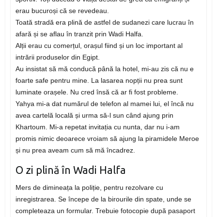
erau bucuroși că se revedeau.
Toată stradă era plină de astfel de sudanezi care lucrau în
afară și se aflau în tranzit prin Wadi Halfa.
Alții erau cu comerțul, orașul fiind și un loc important al
intrării produselor din Egipt.
Au insistat să mă conducă până la hotel, mi-au zis că nu e
foarte safe pentru mine. La lasarea nopții nu prea sunt
luminate orașele. Nu cred însă că ar fi fost probleme.
Yahya mi-a dat numărul de telefon al mamei lui, el încă nu
avea cartelă locală și urma să-l sun când ajung prin
Khartoum. Mi-a repetat invitația cu nunta, dar nu i-am
promis nimic deoarece vroiam să ajung la piramidele Meroe
și nu prea aveam cum să mă încadrez.
O zi plină în Wadi Halfa
Mers de dimineața la poliție, pentru rezolvare cu
inregistrarea. Se începe de la birourile din spate, unde se
completeaza un formular. Trebuie fotocopie după pasaport