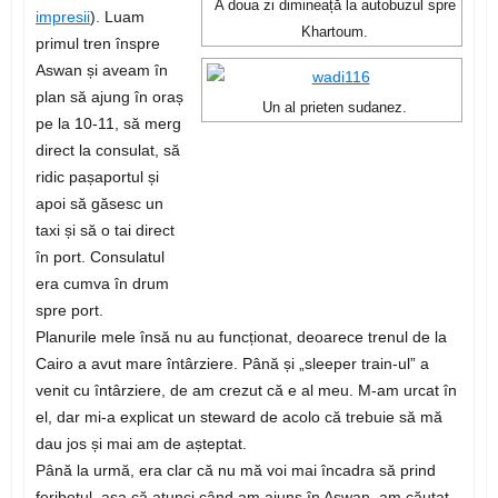
A doua zi dimineață la autobuzul spre
impresii
). Luam
Khartoum.
primul tren înspre
Aswan și aveam în
plan să ajung în oraș
Un al prieten sudanez.
pe la 10-11, să merg
direct la consulat, să
ridic pașaportul și
apoi să găsesc un
taxi și să o tai direct
în port. Consulatul
era cumva în drum
spre port.
Planurile mele însă nu au funcționat, deoarece trenul de la
Cairo a avut mare întârziere. Până și „sleeper train-ul” a
venit cu întârziere, de am crezut că e al meu. M-am urcat în
el, dar mi-a explicat un steward de acolo că trebuie să mă
dau jos și mai am de așteptat.
Până la urmă, era clar că nu mă voi mai încadra să prind
feribotul, așa că atunci când am ajuns în Aswan, am căutat