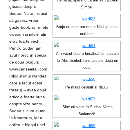
Pe barjă, sperând că am să văd Abu
găsesc despre
Simbel.
Sudan. Nu am reușit
să găsesc vreun
guide-book, iar unele
Barja cu care am trecut Nilul și un alt
videouri și informații
autobuz.
erau foarte vechi.
Pentru Sudan am
Am văzut doar o bucățică din spatele
avut noroc în special
lui Abu Simbel, fiind ascuns după un
de două bloguri:
deal.
www.canseeitall.com
(blogul unui irlandez
care a făcut acest
Pe malul celălalt al Nilului.
traseu) – avea două
articole foarte bune
despre viza pentru
Bine ați venit în Sudan. Vama
Sudan și cum ajungi
Sudaneză.
în Khartoum, iar al
doilea e blogul unei