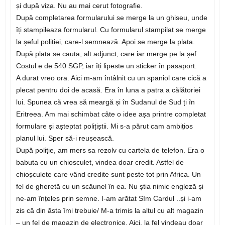
și după viza. Nu au mai cerut fotografie.
După completarea formularului se merge la un ghiseu, unde
îți stampileaza formularul. Cu formularul stampilat se merge
la șeful poliției, care-l semnează. Apoi se merge la plata.
După plata se cauta, alt adjunct, care iar merge pe la șef.
Costul e de 540 SGP, iar îți lipeste un sticker în pasaport.
A durat vreo ora. Aici m-am întâlnit cu un spaniol care cică a
plecat pentru doi de acasă. Era în luna a patra a călătoriei
lui. Spunea că vrea să meargă și în Sudanul de Sud ți în
Eritreea. Am mai schimbat câte o idee așa printre completat
formulare și așteptat polițiștii. Mi s-a părut cam ambițios
planul lui. Sper să-i reușească.
După poliție, am mers sa rezolv cu cartela de telefon. Era o
babuta cu un chiosculet, vindea doar credit. Astfel de
chioșculete care vând credite sunt peste tot prin Africa. Un
fel de gheretă cu un scăunel în ea. Nu știa nimic engleză și
ne-am înțeles prin semne. I-am arătat SIm Cardul ..și i-am
zis că din ăsta îmi trebuie/ M-a trimis la altul cu alt magazin
– un fel de magazin de electronice. Aici, la fel vindeau doar