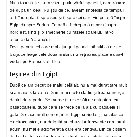
Nu a fost să fie. I-am văzut puțin vârful spatelui, care răsare
de după un deal. Nu știu de ce, aveam impresia că templul
ar fi îndreptat înspre sud și înspre cei care vin pe apă înspre
Egipt dinspre Sudan. Fațadă e îndreptată cumva înspre
nord est, fiind și o șmecherie cu razele soarelui, într-o
anume dată a anului.
Deci, pentru cei care mai ajungeți pe aici, să știți că de pe
barja ce leagă cele două maluri, nu veți avea plăcerea să-l
vedeți pe Ramses al II-lea.
Ieșirea din Egipt
După ce am trecut pe malul celălalt, nu a mai durat tare mult
și am ajuns la vamă. Sunt mai multe clădiri și treaba merge
destul de repede. Se merge în niște săli de așteptare cu
pașapoartele, după care se trece pe la ăia cu bagajele și
gata. Se face mult comerț între Egipt și Sudan, mai ales cu
electrocasnice, dar datorită autobuzelor frecvente care sunt
acum, nu mai e aglomerația care era cândva. Din ce citisem
de la irlandez și olandez mă așteptam ca autobuzul nostru