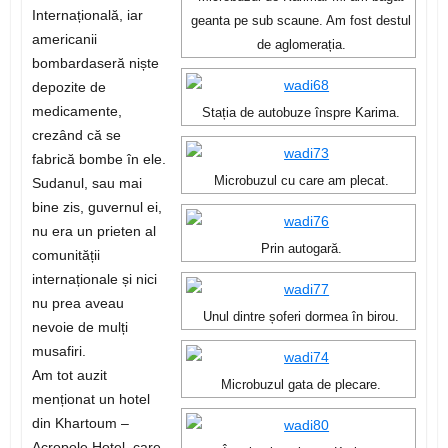
Internațională, iar
geanta pe sub scaune. Am fost destul
americanii
de aglomerația.
bombardaseră niște
depozite de
medicamente,
Stația de autobuze înspre Karima.
crezând că se
fabrică bombe în ele.
Microbuzul cu care am plecat.
Sudanul, sau mai
bine zis, guvernul ei,
nu era un prieten al
Prin autogară.
comunității
internaționale și nici
nu prea aveau
Unul dintre șoferi dormea în birou.
nevoie de mulți
musafiri.
Am tot auzit
Microbuzul gata de plecare.
menționat un hotel
din Khartoum –
Acropole Hotel, care