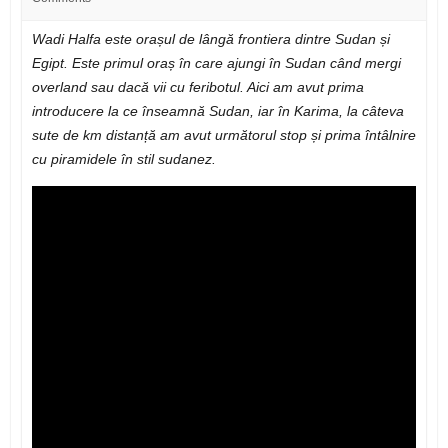
Wadi Halfa este orașul de lângă frontiera dintre Sudan și
Egipt. Este primul oraș în care ajungi în Sudan când mergi
overland sau dacă vii cu feribotul. Aici am avut prima
introducere la ce înseamnă Sudan, iar în Karima, la câteva
sute de km distanță am avut următorul stop și prima întâlnire
cu piramidele în stil sudanez.