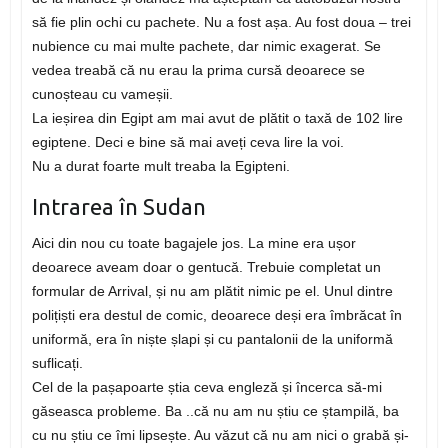
să fie plin ochi cu pachete. Nu a fost așa. Au fost doua – trei
nubience cu mai multe pachete, dar nimic exagerat. Se
vedea treabă că nu erau la prima cursă deoarece se
cunoșteau cu vameșii.
La ieșirea din Egipt am mai avut de plătit o taxă de 102 lire
egiptene. Deci e bine să mai aveți ceva lire la voi.
Nu a durat foarte mult treaba la Egipteni.
Intrarea în Sudan
Aici din nou cu toate bagajele jos. La mine era ușor
deoarece aveam doar o gentucă. Trebuie completat un
formular de Arrival, și nu am plătit nimic pe el. Unul dintre
polițiști era destul de comic, deoarece deși era îmbrăcat în
uniformă, era în niște șlapi și cu pantalonii de la uniformă
suflicați.
Cel de la pașapoarte știa ceva engleză și încerca să-mi
găseasca probleme. Ba ..că nu am nu știu ce ștampilă, ba
cu nu știu ce îmi lipsește. Au văzut că nu am nici o grabă și-