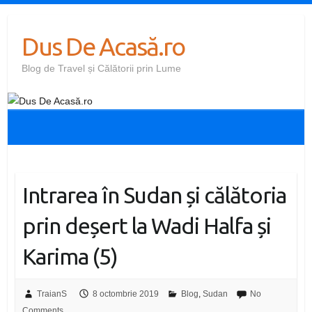
Skip
to
Dus De Acasă.ro
content
Blog de Travel și Călătorii prin Lume
Intrarea în Sudan și călătoria
prin deșert la Wadi Halfa și
Karima (5)
TraianS
8 octombrie 2019
Blog
,
Sudan
No
Comments