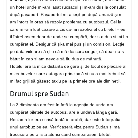
un hotel unde mi-am lăsat rucsacul și m-am dus la consulat
după pașaport. Pașaportul mi-a ieșit pe după-amaiză și m-
am întors în oraș să rezolv problema cu autobuzul. Cel la
care mi-am luat cazare a zis că-mi rezolvă el cu biletul – eu
îl întrebasem doar de unde se cumpără, dar s-a dus și mi l-a
cumpărat el. Desigur că și-a mai pus și un comision. Lecție
pe data viitoare să știu să mă descurc singur, că doar nu-s
bătut în cap și am nevoie să fiu dus de mânuță.
Hotelul era la mică distanță de gară și de locul de plecare al
microbuzelor spre autogara principală și nu a mai trebuit să-
mi fac griji să găsesc taxiu pe la primele ore ale dimineții.
Drumul spre Sudan
La 3 dimineața am fost în față la agenția de unde am
cumpărat biletele de autobuz, are e undeva lângă gară.
Reclama lor era scrisă toată în arabă, dar este fotografia
unui autobuz pe ea. Verificaseră viza penru Sudan și mă
trecuseră pe o listă atunci când cumpărasem biletul.