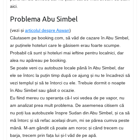
aici.
Problema Abu Simbel
(vezi și
articolul despre Aswan
)
Căutasem pe booking.com, să văd de cazare în Abu Simbel,
ar puținele hoteluri care le găsisem erau foarte scumpe.
Probabil că sunt și hoteluri mai ieftine pentru localnici, dar
alea nu apăreau pe booking.
Se poate veni cu autobuze locale până în Abu Simbel, dar
ele se întorc la puțin timp după ce ajung și nu te încadrezi să
vezi templul și să te întorci cu ele. Trebuie dormit o noapte
în Abu Simbel sau găsit o ocazie.
Eu fiind mereu cu speranța că-l voi vedea de pe vapor, nu
am analizat prea mult problema. De asemenea citisem că
nu poți lua autobuzele înspre Sudan din Abu Simbel, și ca să
mă întorc și să refac același drum, mi se părea cumva peste
mână. M-am gândit că poate am noroc și când trecem cu
barja, trecem prin fața lui și-l văd de pe apă.