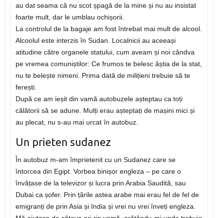
au dat seama că nu scot șpagă de la mine și nu au insistat
foarte mult, dar le umblau ochișorii.
La controlul de la bagaje am fost întrebat mai mult de alcool.
Alcoolul este interzis în Sudan. Localnicii au aceeași
atitudine către organele statului, cum aveam și noi cândva
pe vremea comuniștilor: Ce frumos te belesc ăștia de la stat,
nu te belește nimeni. Prima dată de milițieni trebuie să te
ferești.
După ce am ieșit din vamă autobuzele așteptau ca toți
călătorii să se adune. Mulți erau așteptați de mașini mici și
au plecat, nu s-au mai urcat în autobuz.
Un prieten sudanez
În autobuz m-am împrietenit cu un Sudanez care se
întorcea din Egipt. Vorbea binișor engleza – pe care o
învățase de la televizor și lucra prin Arabia Saudită, sau
Dubai ca șofer. Prin țările astea arabe mai erau fel de fel de
emigranți de prin Asia și India și vrei nu vrei înveți engleza.