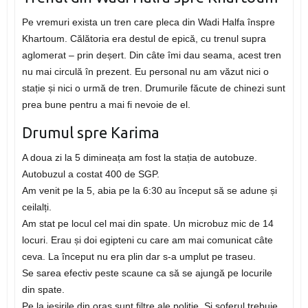
Pe vremuri exista un tren care pleca din Wadi Halfa înspre
Khartoum. Călătoria era destul de epică, cu trenul supra
aglomerat – prin deșert. Din câte îmi dau seama, acest tren
nu mai circulă în prezent. Eu personal nu am văzut nici o
stație și nici o urmă de tren. Drumurile făcute de chinezi sunt
prea bune pentru a mai fi nevoie de el.
Drumul spre Karima
A doua zi la 5 dimineața am fost la stația de autobuze.
Autobuzul a costat 400 de SGP.
Am venit pe la 5, abia pe la 6:30 au început să se adune și
ceilalți.
Am stat pe locul cel mai din spate. Un microbuz mic de 14
locuri. Erau și doi egipteni cu care am mai comunicat câte
ceva. La început nu era plin dar s-a umplut pe traseu.
Se sarea efectiv peste scaune ca să se ajungă pe locurile
din spate.
Pe la ieșirile din oraș sunt filtre ale poliție. Și șoferul trebuie