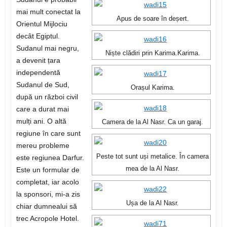
mai mult conectat la
Apus de soare în deșert.
Orientul Mijlociu
decât Egiptul.
Sudanul mai negru,
Niște clădiri prin Karima.Karima.
a devenit țara
independentă
Sudanul de Sud,
Orașul Karima.
după un război civil
care a durat mai
mulți ani. O altă
Camera de la Al Nasr. Ca un garaj.
regiune în care sunt
mereu probleme
Peste tot sunt uși metalice. În camera
este regiunea Darfur.
mea de la Al Nasr.
Este un formular de
completat, iar acolo
la sponsori, mi-a zis
Ușa de la Al Nasr.
chiar dumnealui să
trec Acropole Hotel.