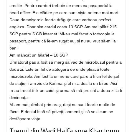
credite. Pentru carduri trebuie de mers cu pașaportul la
head office. E o clădire pe care sunt niște antene mai mari.
Doua domnișorele foarte drăguțe care vorbeau perfect
engleza. Doar sim cardul costa 10 SGP. Am mai plătit 215
SGP pentru 5 GB internet. Mi-au mai făcut o fotocopie la
pașaport, pentru că le-am rugat eu, și nu au vrut să-mi ia
bani.
Am mâncat un falafel – 10 SGP.
Următorul pas a fost să merg să văd de microbuzul pentru a
doua zi. Este un fel de autogară de unde pleacă toate
microbuzele. Am fost la un nene care pare a fi un fel de șef
de stație, i-am zis de Karima și el m-a dus la un birou. Aici
m-au trecut într-un caiet și urma să mă prezint a doua zi la 5
dimineața.
M-am mai plimbat prin oraș, deși nu sunt foarte multe de
făcut. E destul însă să privețti oamenii și să vezi cum se
desfășoara viața.
Trenul din Wadi Halfa spre Khartoum