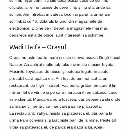
schimb niște bani. Nu știu dacă există case de schimb
oficiale, iar el nu fusese de ceva timp și nu știa unde să
schibe. Am întrebat în câteva locuri și până la urmă am
schimbat cu 49, dolarulș la unul din magazinele de
electronice. E bine de întrebat la magazinele mai mari,
deoarece ăștia de obicei sunt interesați să schimbe.
Wadi Halfa – Orașul
Orașu nu este foarte mare și este cumva așezat lângă Lacul
Nasser. Au apărut multe tuk-tukuri și multe mașini Toyota.
Mașinile Toyota au de obicei și butoaie legate în spate,
probabil cară apă cu ele. Am fost de am mâncat la un
restaurant, pe high – street. Fac pui la grătar, pe care îl țin
într-un fel de vitrine și pe care mai apoi îl reîncălzesc, când
vine clientul. Mâncarea nu a fost rea, dar trebuie să știi unde
să mănânci, pentru ca mâncarea să fie proaspătă.
La restaurant, Yahya insista să plătească el, dar până la
urmă l-am convins și a luat niște bani de la mine. Peste tot
vroia să plătească el, de parcă era datoria lui. Abia îl