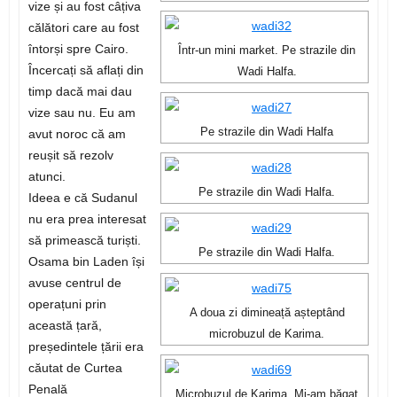
vize și au fost câțiva
călători care au fost
întorși spre Cairo.
Într-un mini market. Pe strazile din
Încercați să aflați din
Wadi Halfa.
timp dacă mai dau
vize sau nu. Eu am
Pe strazile din Wadi Halfa
avut noroc că am
reușit să rezolv
atunci.
Pe strazile din Wadi Halfa.
Ideea e că Sudanul
nu era prea interesat
să primească turiști.
Pe strazile din Wadi Halfa.
Osama bin Laden își
avuse centrul de
operațuni prin
A doua zi dimineață așteptând
această țară,
microbuzul de Karima.
președintele țării era
căutat de Curtea
Penală
Microbuzul de Karima. Mi-am băgat