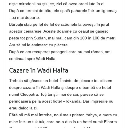
niște mirodenii nu știu ce, zici că avea ardei iute în el.
După ce termini de băut ele spală paharele într-un lighenaș
…și mai departe.
Bărbații stau pe fel de fel de scăunele la povești în jurul
acestor ceinărese. Aceste doamne cu ceaiul se găsesc
peste tot prin Sudan, mai mai, cam din 100 în 100 de metri.
Am să mi le amintesc cu plăcere.
După ce am recuperat pasagerii care au mai rămas, am
continuat spre Wadi Halfa.
Cazare în Wadi Halfa
Trebuia să găsesc un hotel. Înainte de plecare tot citisem
despre cazare în Wadi Halfa și despre o bombă de hotel
numit Cleopatra. Toți turiștii mai de soi, parese că se
perindaseră pe la acest hotel – lokanda. Dar impresiile nu
erau deloc la zi.
Fără să mă mai întrebe, noul meu prieten Yahya, a mers cu
mine într-un tuk tuk, care ne-a dus la un hotel numit Elharm.