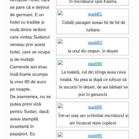
În microbuzul spre Karima.
se pare că e deținut
de germani. E un
hotel cu tradiție și
Ceilalți pasageri aveau fel de fel de
mulți dintre străinii
turbane.
care vizitau Sudanul
veneau prin acest
la unul din stopuri, în deșert.
hotel, care se ocupa
și de invitații.
Camerele aici erau
La toaletă, cel din stînga avea ceva
însă foarte scumpe
treabă. Nu prea ai după ce tufișuri să
la vreo 80 de euro
te ascunzi în deșert, de aia bărbații se
pe noapte.
pun în genunchi.
De asemenea, nu se
putea primi viză
pentru Sudan, dacă
Într-un oraș am schimbat microbuzul și
aveai ștampilă
am încarcat niște copăcei.
israeliană în
pașaport. Eu