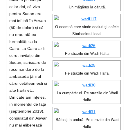
celor doi, că viza
Un măgăruș la căruță.
pentru Sudan era
mai ieftină în Aswan
O doamnă care vinde ceaiuri și cafele.
(50 de dolari) și că
Starbacksul local.
nu erau atâtea
formalități ca la
Cairo. La Cairo ar fi
Pe strazile din Wadi Halfa.
cerut invitație din
Sudan, scrisoare de
recomandare de la
Pe strazile din Wadi Halfa.
ambasada țării al
cărui cetățean ești și
alte hârtii etc.
La cumpărături. Pe strazile din Wadi
Din câte am înțeles,
Halfa.
în momentul de față
(septembrie 2019),
consulatul din Aswan
Bărbați la umbră. Pe strazile din Wadi
nu mai eliberează
Halfa.