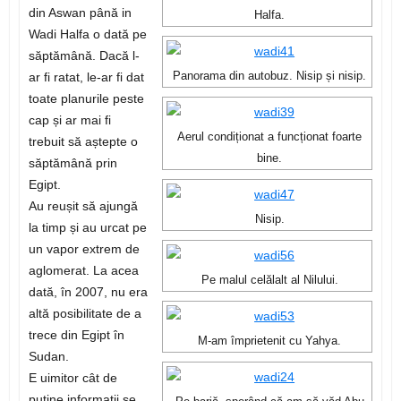
din Aswan până in
Halfa.
Wadi Halfa o dată pe
săptămână. Dacă l-
ar fi ratat, le-ar fi dat
Panorama din autobuz. Nisip și nisip.
toate planurile peste
cap și ar mai fi
Aerul condiționat a funcționat foarte
trebuit să aștepte o
bine.
săptămână prin
Egipt.
Au reușit să ajungă
Nisip.
la timp și au urcat pe
un vapor extrem de
aglomerat. La acea
Pe malul celălalt al Nilului.
dată, în 2007, nu era
altă posibilitate de a
trece din Egipt în
M-am împrietenit cu Yahya.
Sudan.
E uimitor cât de
puține informații se