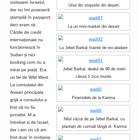
vizitasem Israelul,
Unul din stopurile din deșert.
dar nu îmi puseseră
ștampilă în pașaport,
deci eram ok.
La un mini-market din deșert.
Cărțile de credit
internaționale nu
funcționează în
La Jebel Barkal înainte de escaladare.
Sudan și nici
booking.com nu a
Jebel Barkal, dealul de 98 de metri
intrat pe piață. Era
căruia îi zice munte.
un fel de Wild West.
La consulatul din
Aswan principala
Piramidele de la Karima.
grijă a consulului a
fost să nu fiu
jurnalist. M-a
Nilul văzut de pe Jebel Barkal, cu
întrebat și de Israel,
plantații de curmali lângă el. Karima
dar i-am zis că am
fost doar în Iordania.