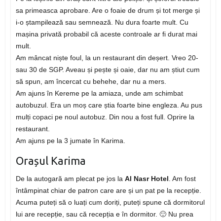
sa primeasca aprobare. Are o foaie de drum și tot merge și
i-o ștampilează sau semnează. Nu dura foarte mult. Cu
mașina privată probabil că aceste controale ar fi durat mai
mult.
Am mâncat niște foul, la un restaurant din deșert. Vreo 20-
sau 30 de SGP. Aveau și pește și oaie, dar nu am știut cum
să spun, am încercat cu behehe, dar nu a mers.
Am ajuns în Kereme pe la amiaza, unde am schimbat
autobuzul. Era un moș care știa foarte bine engleza. Au pus
mulți copaci pe noul autobuz. Din nou a fost full. Oprire la
restaurant.
Am ajuns pe la 3 jumate în Karima.
Orașul Karima
De la autogară am plecat pe jos la
Al Nasr Hotel
. Am fost
întâmpinat chiar de patron care are și un pat pe la recepție.
Acuma puteți să o luați cum doriți, puteți spune că dormitorul
lui are recepție, sau că recepția e în dormitor. 🙂 Nu prea