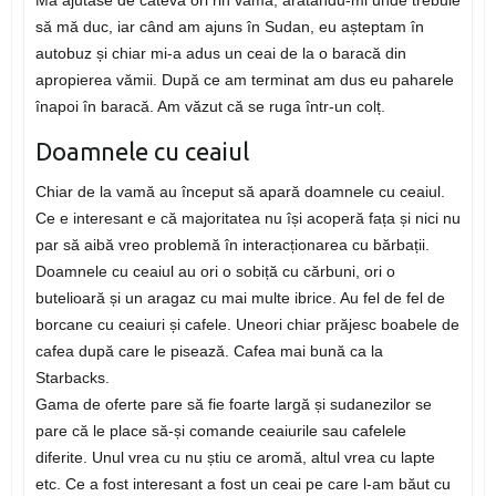
Mă ajutase de câteva ori rin vamă, arătându-mi unde trebuie
să mă duc, iar când am ajuns în Sudan, eu așteptam în
autobuz și chiar mi-a adus un ceai de la o baracă din
apropierea vămii. După ce am terminat am dus eu paharele
înapoi în baracă. Am văzut că se ruga într-un colț.
Doamnele cu ceaiul
Chiar de la vamă au început să apară doamnele cu ceaiul.
Ce e interesant e că majoritatea nu își acoperă fața și nici nu
par să aibă vreo problemă în interacționarea cu bărbații.
Doamnele cu ceaiul au ori o sobiță cu cărbuni, ori o
butelioară și un aragaz cu mai multe ibrice. Au fel de fel de
borcane cu ceaiuri și cafele. Uneori chiar prăjesc boabele de
cafea după care le pisează. Cafea mai bună ca la
Starbacks.
Gama de oferte pare să fie foarte largă și sudanezilor se
pare că le place să-și comande ceaiurile sau cafelele
diferite. Unul vrea cu nu știu ce aromă, altul vrea cu lapte
etc. Ce a fost interesant a fost un ceai pe care l-am băut cu