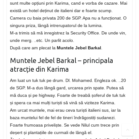
sunt multe opțiuni prin Karima, cand e vorba de cazare. Mai
există un hotel deținut de italieni dar e foarte scump.
Camera cu baia privata 200 de SGP. Apa nu a funcționat. O
singura priza, lângă intrerupatorul de la lumina.
M-a trimis să mă inregistrez la Security Office. De unde vin,
unde merg. ..etc. Un parlit acolo.
După care am plecat la
Muntele Jebel Barkal
.
Muntele Jebel Barkal – principala
atracție din Karima
Am luat un tuk tuk pe drum. Dl. Mohamed. Engleza ok. ..20
de SGP. M-a dus lângă gard, urcarea prin spate. Putea să
mă duca și pe highway. Foarte de treabă șoferul de tuk tuk
și spera ca mai mulți turiști să vină să viziteze Karima.
Am urcat muntele, mai erau ceva turiști italieni sus, iar la
baza muntelui fel de fel de tineri îndrăgostiți sudanezi.
Foarte frumoasa priveliște. Se vede Nilul cum trece prin
deșert și plantațiile de curmali de lângă el.