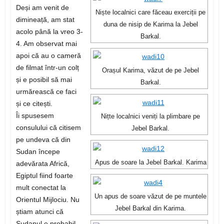
Deși am venit de
Niște localnici care făceau exerciții pe
dimineață, am stat
duna de nisip de Karima la Jebel
acolo până la vreo 3-
Barkal.
4. Am observat mai
apoi că au o cameră
de filmat într-un colț
Orașul Karima, văzut de pe Jebel
și e posibil să mai
Barkal.
urmărească ce faci
și ce citești.
Îi spusesem
Nițte localnici veniți la plimbare pe
consulului că citisem
Jebel Barkal.
pe undeva că din
Sudan începe
Apus de soare la Jebel Barkal. Karima
adevărata Africă,
Egiptul fiind foarte
mult conectat la
Un apus de soare văzut de pe muntele
Orientul Mijlociu. Nu
Jebel Barkal din Karima.
știam atunci că
Sudanul e probabil