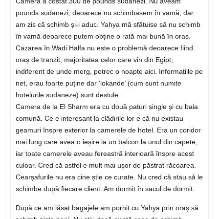
Camera a costat 300 de pounds sudanezi. Nu aveam
pounds sudanezi, deoarece nu schimbasem în vamă, dar
am zis că schimb și-i aduc. Yahya mă sfătuise să nu schimb
în vamă deoarece putem obține o rată mai bună în oraș.
Cazarea în Wadi Halfa nu este o problemă deoarece fiind
oraș de tranzit, majoritatea celor care vin din Egipt,
indiferent de unde merg, petrec o noapte aici. Informațiile pe
net, erau foarte puține dar ‘lokande’ (cum sunt numite
hotelurile sudaneze) sunt destule.
Camera de la El Sharm era cu două paturi single și cu baia
comună. Ce e interesant la clădirile lor e că nu existau
geamuri înspre exterior la camerele de hotel. Era un coridor
mai lung care avea o ieșire la un balcon la unul din capete,
iar toate camerele aveau fereastră interioară înspre acest
culoar. Cred că astfel e mult mai ușor de păstrat răcoarea.
Cearșafurile nu era cine știe ce curate. Nu cred că stau să le
schimbe după fiecare client. Am dormit în sacul de dormit.
După ce am lăsat bagajele am pornit cu Yahya prin oraș să