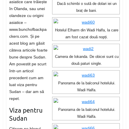
asiatice care trăiește
Dacă schimbi o sută de dolari iei un
în Olanda, sau unei
braț de bani.
olandeze cu origini
asiatice –
www.bunchofbackpa
Hotelul Elharm din Wadi Halfa, la care
ckers.com. Și pe
am fost cazat două nopți.
acest blog am găsit
câteva articole foarte
bune despre Sudan.
Camera de lokanda. De obicei sunt cu
Am povestit pe scurt
două paturi single.
într-un articol
precedent cum am
Panorama de la balconul hotelului.
luat viza pentru
Wadi Halfa.
Sudan – dar am să
repet.
Viza pentru
Panorama de la balconul hotelului.
Sudan
Wadi Halfa.
Citisem pe blogul