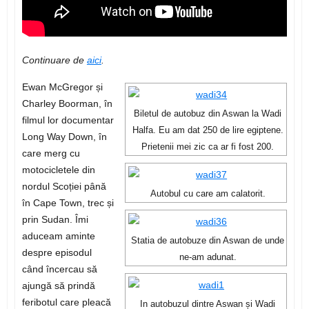
Continuare de
aici
.
Ewan McGregor și
Charley Boorman, în
Biletul de autobuz din Aswan la Wadi
filmul lor documentar
Halfa. Eu am dat 250 de lire egiptene.
Long Way Down, în
Prietenii mei zic ca ar fi fost 200.
care merg cu
motocicletele din
nordul Scoției până
Autobul cu care am calatorit.
în Cape Town, trec și
prin Sudan. Îmi
aduceam aminte
Statia de autobuze din Aswan de unde
despre episodul
ne-am adunat.
când încercau să
ajungă să prindă
feribotul care pleacă
In autobuzul dintre Aswan și Wadi