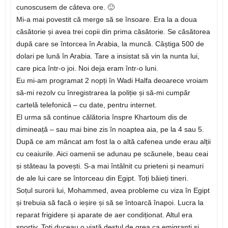
cunoscusem de câteva ore. 🙂
Mi-a mai povestit că merge să se însoare. Era la a doua
căsătorie și avea trei copii din prima căsătorie. Se căsătorea
după care se întorcea în Arabia, la muncă. Câștiga 500 de
dolari pe lună în Arabia. Tare a insistat să vin la nunta lui,
care pica într-o joi. Noi deja eram într-o luni.
Eu mi-am programat 2 nopți în Wadi Halfa deoarece vroiam
să-mi rezolv cu înregistrarea la poliție și să-mi cumpăr
cartelă telefonică – cu date, pentru internet.
El urma să continue călătoria înspre Khartoum dis de
dimineață – sau mai bine zis în noaptea aia, pe la 4 sau 5.
După ce am mâncat am fost la o altă cafenea unde erau alții
cu ceaiurile. Aici oamenii se adunau pe scăunele, beau ceai
și stăteau la povești. S-a mai întâlnit cu prieteni și neamuri
de ale lui care se întorceau din Egipt. Toți băieți tineri.
Soțul surorii lui, Mohammed, avea probleme cu viza în Egipt
și trebuia să facă o ieșire și să se întoarcă înapoi. Lucra la
reparat frigidere și aparate de aer condiționat. Altul era
sportiv. Toți duceau o viață destul de grea ca emigranți și