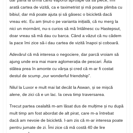
dar până la urmă când vaporul aproape da să plece, îmi
arată cartea de vizită, ca e taximetrist și mă poate plimba cu
bibiul, dar mă poate ajuta și să găsesc o bicicletă dacă
vreau etc. Eu am ținut-o pe varianta inițială, că nu merg la
nici un mormânt, nu-s curios să mă întâlnesc cu Hastepsut,
doar vreau să mă dau cu barca. Când a văzut că nu cădem
la pace îmi zice să-i dau cartea de vizită înapoi și coboară.
Adevărul că mă interesa o negociere, dar parcă vroiam să
ajung unde era mai mare aglomerația de pescari. Ăsta
stătea prea în amonte cu vârșa și cred că m-ar fi costat
destul de scump „our wonderful friendship”.
Nilul la Luxor e mult mai lat decât la Aswan, și se mișcă
alene, de zici că e un lac. Ia ceva timp traversarea.
Trecut partea cealaltă m-am lăsat dus de mulțime și nu după
mult timp am fost abordat de alt pirat, care m-a întrebat
dacă am nevoie de bicicletă. I-am zis că m-ar interesa poate
pentru jumate de zi. Îmi zice că mă costă 40 de lire