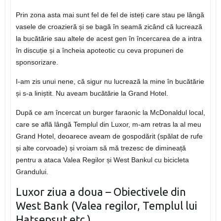
Prin zona asta mai sunt fel de fel de isteți care stau pe lângă
vasele de croazieră și se bagă în seamă zicând că lucrează
la bucătărie sau altele de acest gen în încercarea de a intra
în discuție și a încheia apoteotic cu ceva propuneri de
sponsorizare.
I-am zis unui nene, că sigur nu lucrează la mine în bucătărie
și s-a liniștit. Nu aveam bucătărie la Grand Hotel.
După ce am încercat un burger faraonic la McDonaldul local,
care se află lângă Templul din Luxor, m-am retras la al meu
Grand Hotel, deoarece aveam de gospodărit (spălat de rufe
și alte corvoade) și vroiam să mă trezesc de dimineață
pentru a ataca Valea Regilor și West Bankul cu bicicleta
Grandului.
Luxor ziua a doua – Obiectivele din
West Bank (Valea regilor, Templul lui
Hatșepsut etc.)