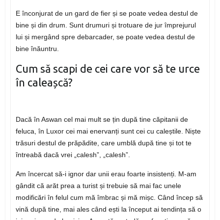
E înconjurat de un gard de fier și se poate vedea destul de
bine și din drum. Sunt drumuri și trotuare de jur împrejurul
lui și mergând spre debarcader, se poate vedea destul de
bine înăuntru.
Cum să scapi de cei care vor să te urce
în caleașcă?
Dacă în Aswan cel mai mult se țin după tine căpitanii de
feluca, în Luxor cei mai enervanți sunt cei cu caleștile. Niște
trăsuri destul de prăpădite, care umblă după tine și tot te
întreabă dacă vrei „calesh”, „calesh”.
Am încercat să-i ignor dar unii erau foarte insistenți. M-am
gândit că arăt prea a turist și trebuie să mai fac unele
modificări în felul cum mă îmbrac și mă mișc. Când încep să
vină după tine, mai ales când ești la început ai tendința să o