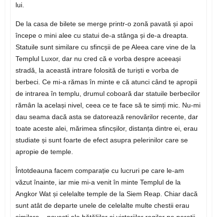
lui.
De la casa de bilete se merge printr-o zonă pavată și apoi
începe o mini alee cu statui de-a stânga și de-a dreapta.
Statuile sunt similare cu sfincșii de pe Aleea care vine de la
Templul Luxor, dar nu cred că e vorba despre aceeași
stradă, la această intrare folosită de turiști e vorba de
berbeci. Ce mi-a rămas în minte e că atunci când te apropii
de intrarea în templu, drumul coboară dar statuile berbecilor
rămân la același nivel, ceea ce te face să te simți mic. Nu-mi
dau seama dacă asta se datorează renovărilor recente, dar
toate aceste alei, mărimea sfincșilor, distanța dintre ei, erau
studiate și sunt foarte de efect asupra pelerinilor care se
apropie de temple.
Întotdeauna facem comparație cu lucruri pe care le-am
văzut înainte, iar mie mi-a venit în minte Templul de la
Angkor Wat și celelalte temple de la Siem Reap. Chiar dacă
sunt atât de departe unele de celelalte multe chestii erau