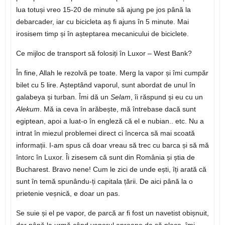
lua totuși vreo 15-20 de minute să ajung pe jos până la
debarcader, iar cu bicicleta aș fi ajuns în 5 minute. Mai
irosisem timp și în așteptarea mecanicului de biciclete.
Ce mijloc de transport să folosiți în Luxor – West Bank?
În fine, Allah le rezolvă pe toate. Merg la vapor și îmi cumpăr
bilet cu 5 lire. Așteptând vaporul, sunt abordat de unul în
galabeya și turban. Îmi dă un
Selam
, îi răspund și eu cu un
Alekum
. Mă ia ceva în arăbește, mă întrebase dacă sunt
egiptean, apoi a luat-o în engleză că el e nubian.. etc. Nu a
intrat în miezul problemei direct ci încerca să mai scoată
informații. I-am spus că doar vreau să trec cu barca și să mă
întorc în Luxor. Îi zisesem că sunt din România și știa de
Bucharest. Bravo nene! Cum le zici de unde ești, îți arată că
sunt în temă spunându-ți capitala țării. De aici până la o
prietenie veșnică, e doar un pas.
Se suie și el pe vapor, de parcă ar fi fost un navetist obișnuit,