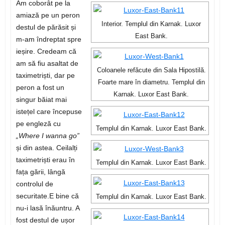
Am coborât pe la
amiază pe un peron
Interior. Templul din Karnak. Luxor
destul de părăsit și
East Bank.
m-am îndreptat spre
ieșire. Credeam că
am să fiu asaltat de
Coloanele refăcute din Sala Hipostilă.
taximetriști, dar pe
Foarte mare în diametru. Templul din
peron a fost un
Karnak. Luxor East Bank.
singur băiat mai
istețel care începuse
pe engleză cu
Templul din Karnak. Luxor East Bank.
„Where I wanna go”
și din astea. Ceilalți
taximetriști erau în
Templul din Karnak. Luxor East Bank.
fața gării, lângă
controlul de
securitate.E bine că
Templul din Karnak. Luxor East Bank.
nu-i lasă înăuntru. A
fost destul de ușor