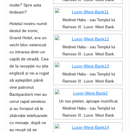
Ramses III. Luxor. West Bank.
multe? Spre asta
tindeam?
Medinet Habu - sau Templul lui
Hotelul nostru numit
Ramses III. Luxor. West Bank.
destul de ironic,
Grand Hotel, era un
vechi bloc netencuit
Medinet Habu - sau Templul lui
cu intrarea dintr-un
Ramses III. Luxor. West Bank.
capăt de stradă. Cea
de la recepție nu știa
engleză și ne-a rugat
Medinet Habu - sau Templul lui
să așteptăm până
Ramses III. Luxor. West Bank.
vine patronul.
Backpackerii mei au
cerut rapid wireless
Un nou prieten, aproape mumificat.
și au început să le
Medinet Habu - sau Templul lui
zbârnăie telefoanele
Ramses III. Luxor. West Bank.
cu mesaje, după ce
au reușit să se