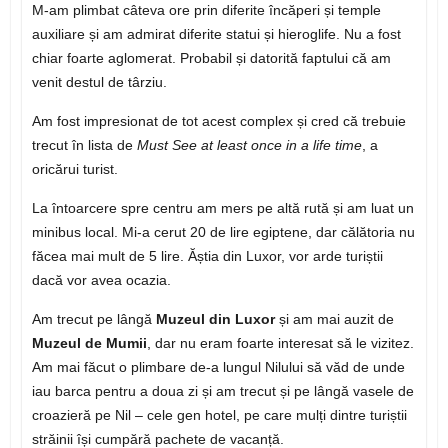
M-am plimbat câteva ore prin diferite încăperi și temple
auxiliare și am admirat diferite statui și hieroglife. Nu a fost
chiar foarte aglomerat. Probabil și datorită faptului că am
venit destul de târziu.
Am fost impresionat de tot acest complex și cred că trebuie
trecut în lista de
Must See at least once in a life time
, a
oricărui turist.
La întoarcere spre centru am mers pe altă rută și am luat un
minibus local. Mi-a cerut 20 de lire egiptene, dar călătoria nu
făcea mai mult de 5 lire. Ăștia din Luxor, vor arde turiștii
dacă vor avea ocazia.
Am trecut pe lângă
Muzeul din Luxor
și am mai auzit de
Muzeul de Mumii
, dar nu eram foarte interesat să le vizitez.
Am mai făcut o plimbare de-a lungul Nilului să văd de unde
iau barca pentru a doua zi și am trecut și pe lângă vasele de
croazieră pe Nil – cele gen hotel, pe care mulți dintre turiștii
străinii își cumpără pachete de vacanță.