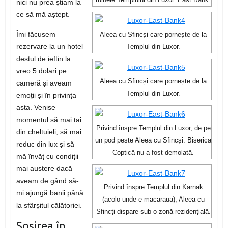
ruinele Templului din Luxor. East Bank.
nici nu prea știam la
ce să mă aștept.
Îmi făcusem
Aleea cu Sfincși care pornește de la
rezervare la un hotel
Templul din Luxor.
destul de ieftin la
vreo 5 dolari pe
Aleea cu Sfincși care pornește de la
cameră și aveam
Templul din Luxor.
emoții și în privința
asta. Venise
momentul să mai tai
Privind înspre Templul din Luxor, de pe
din cheltuieli, să mai
un pod peste Aleea cu Sfincși. Biserica
reduc din lux și să
Coptică nu a fost demolată.
mă învăț cu condiții
mai austere dacă
aveam de gând să-
Privind înspre Templul din Karnak
mi ajungă banii până
(acolo unde e macaraua), Aleea cu
la sfârșitul călătoriei.
Sfincți dispare sub o zonă rezidențială.
Sosirea în