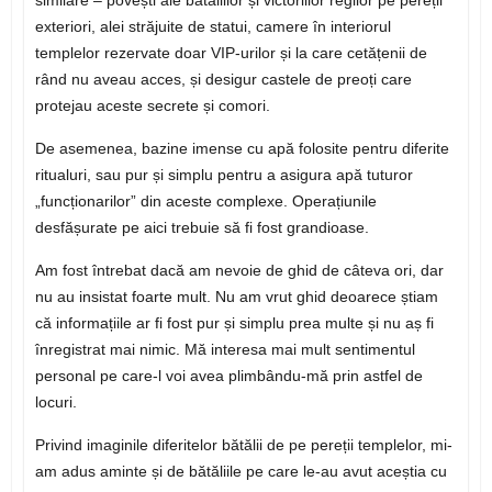
similare – povești ale bătăliilor și victoriilor regilor pe pereții
exteriori, alei străjuite de statui, camere în interiorul
templelor rezervate doar VIP-urilor și la care cetățenii de
rând nu aveau acces, și desigur castele de preoți care
protejau aceste secrete și comori.
De asemenea, bazine imense cu apă folosite pentru diferite
ritualuri, sau pur și simplu pentru a asigura apă tuturor
„funcționarilor” din aceste complexe. Operațiunile
desfășurate pe aici trebuie să fi fost grandioase.
Am fost întrebat dacă am nevoie de ghid de câteva ori, dar
nu au insistat foarte mult. Nu am vrut ghid deoarece știam
că informațiile ar fi fost pur și simplu prea multe și nu aș fi
înregistrat mai nimic. Mă interesa mai mult sentimentul
personal pe care-l voi avea plimbându-mă prin astfel de
locuri.
Privind imaginile diferitelor bătălii de pe pereții templelor, mi-
am adus aminte și de bătăliile pe care le-au avut aceștia cu