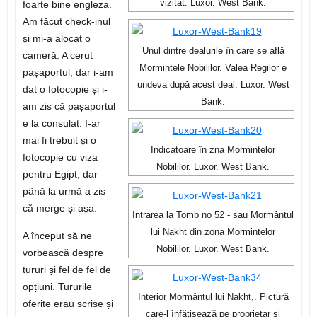
vizitat. Luxor. West Bank.
foarte bine engleza.
Am făcut check-inul
și mi-a alocat o
Unul dintre dealurile în care se află
cameră. A cerut
Mormintele Nobililor. Valea Regilor e
pașaportul, dar i-am
undeva după acest deal. Luxor. West
dat o fotocopie și i-
Bank.
am zis că pașaportul
e la consulat. I-ar
mai fi trebuit și o
Indicatoare în zna Mormintelor
fotocopie cu viza
Nobililor. Luxor. West Bank.
pentru Egipt, dar
până la urmă a zis
că merge și așa.
Intrarea la Tomb no 52 - sau Mormântul
lui Nakht din zona Mormintelor
A început să ne
Nobililor. Luxor. West Bank.
vorbească despre
tururi și fel de fel de
opțiuni. Tururile
Interior Mormântul lui Nakht,. Pictură
oferite erau scrise și
care-l înfățișează pe proprietar și