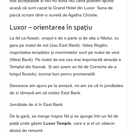
fost acceptabile și nici nu suna rău când puteam spune
acasă că sunt cazat la Grand Hotel din Luxor. Suna de
parcă scriam dintr-o nuvelă de Agatha Christie.
Luxor – orientarea în spațiu
La fel ca Aswan, orașul e de o parte și de alta a Nilului, cu
gara pe malul de est (sau East Bank). Valea Regilor,
majoritatea templelor și mormintelor sunt pe malul de vest
(West Bank). Pe malul de est cea mai importantă atracție e
Templul din Karnak. Și aici avem un fel de Corniche de-a
lungul fluviului, tocmai bun penru promenadă
Deoarece am ajuns pe la amiază, mi-am zis că în jumătatea
de zi rămasă am să vizitez East Bank.
Jumătate de zi în East Bank
De la gară, se merge înspre Nil și se ajunge într-un fel de
piață unde găsim
Luxor Temple
, care e și el un obieciv
destul de renumit.