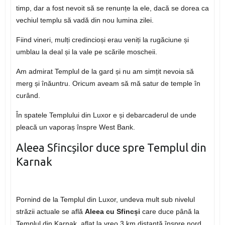
timp, dar a fost nevoit să se renunțe la ele, dacă se dorea ca
vechiul templu să vadă din nou lumina zilei.
Fiind vineri, mulți credincioși erau veniți la rugăciune și
umblau la deal și la vale pe scările moscheii.
Am admirat Templul de la gard și nu am simțit nevoia să
merg și înăuntru. Oricum aveam să mă satur de temple în
curând.
În spatele Templului din Luxor e și debarcaderul de unde
pleacă un vaporaș înspre West Bank.
Aleea Sfincșilor duce spre Templul din
Karnak
Pornind de la Templul din Luxor, undeva mult sub nivelul
străzii actuale se află
Aleea cu Sfincși
care duce până la
Templul din Karnak, aflat la vreo 3 km distanță înspre nord.