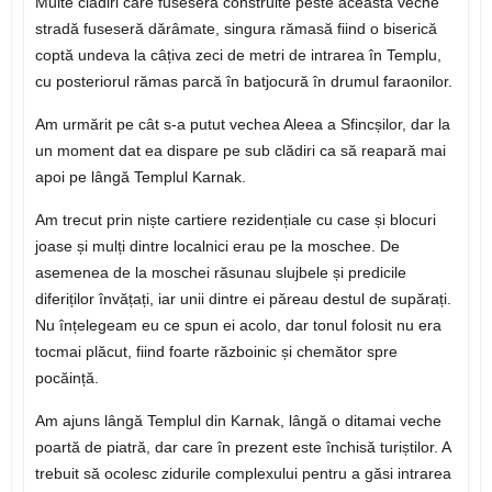
Multe clădiri care fuseseră construite peste această veche
stradă fuseseră dărâmate, singura rămasă fiind o biserică
coptă undeva la câțiva zeci de metri de intrarea în Templu,
cu posteriorul rămas parcă în batjocură în drumul faraonilor.
Am urmărit pe cât s-a putut vechea Aleea a Sfincșilor, dar la
un moment dat ea dispare pe sub clădiri ca să reapară mai
apoi pe lângă Templul Karnak.
Am trecut prin niște cartiere rezidențiale cu case și blocuri
joase și mulți dintre localnici erau pe la moschee. De
asemenea de la moschei răsunau slujbele și predicile
diferiților învățați, iar unii dintre ei păreau destul de supărați.
Nu înțelegeam eu ce spun ei acolo, dar tonul folosit nu era
tocmai plăcut, fiind foarte războinic și chemător spre
pocăință.
Am ajuns lângă Templul din Karnak, lângă o ditamai veche
poartă de piatră, dar care în prezent este închisă turiștilor. A
trebuit să ocolesc zidurile complexului pentru a găsi intrarea