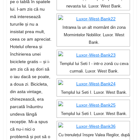
pe o tablă în spatele
nevasta lui. Luxor. West Bank.
lui. I-am zis că nu
mă interesează
tururile și nu a
Intrarea la un alt mormânt din zona
insistat prea mult,
Mormintelor Nobililor. Luxor. West
ceea ce am apreciat.
Bank.
Hotelul oferea și
închirierea unei
biciclete gratis – și i-
Templul lui Seti I - intr-o zonă cu ceva
am zis că aș dori să
curmali. Luxor. West Bank.
o iau dacă se poate,
a doua zi. Bicicleta,
din asta vintage,
Templul lui Seti I. Luxor. West Bank.
chinezească, era
parcată înăuntru
undeva lângă
Templul lui Seti I. Luxor. West Bank.
recepție. Mi-a spus
că nu-i nici o
Cu trenulețul înspre Valea Regilor, după
problemă și pot să o