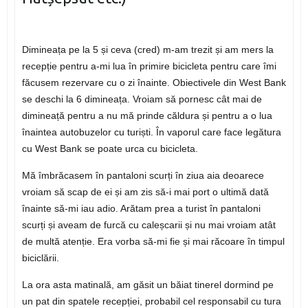
Dimineața pe la 5 și ceva (cred) m-am trezit și am mers la
recepție pentru a-mi lua în primire bicicleta pentru care îmi
făcusem rezervare cu o zi înainte. Obiectivele din West Bank
se deschi la 6 dimineața. Vroiam să pornesc cât mai de
dimineață pentru a nu mă prinde căldura și pentru a o lua
înaintea autobuzelor cu turiști. În vaporul care face legătura
cu West Bank se poate urca cu bicicleta.
Mă îmbrăcasem în pantaloni scurți în ziua aia deoarece
vroiam să scap de ei și am zis să-i mai port o ultimă dată
înainte să-mi iau adio. Arătam prea a turist în pantaloni
scurți și aveam de furcă cu caleșcarii și nu mai vroiam atât
de multă atenție. Era vorba să-mi fie și mai răcoare în timpul
biciclării.
La ora asta matinală, am găsit un băiat tinerel dormind pe
un pat din spatele recepției, probabil cel responsabil cu tura