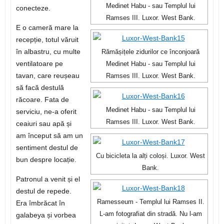
Medinet Habu - sau Templul lui
conecteze.
Ramses III. Luxor. West Bank.
E o cameră mare la
recepție, totul văruit
în albastru, cu multe
Rămășițele zidurilor ce înconjoară
ventilatoare pe
Medinet Habu - sau Templul lui
tavan, care reușeau
Ramses III. Luxor. West Bank.
să facă destulă
răcoare. Fata de
Medinet Habu - sau Templul lui
serviciu, ne-a oferit
Ramses III. Luxor. West Bank.
ceaiuri sau apă și
am început să am un
sentiment destul de
Cu bicicleta la alți coloși. Luxor. West
bun despre locație.
Bank.
Patronul a venit și el
destul de repede.
Ramesseum - Templul lui Ramses II.
Era îmbrăcat în
L-am fotografiat din stradă. Nu l-am
galabeya și vorbea