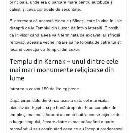
principală, unde era o parcare mare pentru autobuze și
calești și ceva controale de securitate.
E interesant că această Aleea cu Sfincși, care în vine în linie
dreaptă de la Templul din Luxor, dă într-o laterală. E posibil
ca în viitor când aleea va fi terminată de excavat iar sfincșii
renovați, această veche intrare să fie folosită de către turiști
făcând conecția cu Templul din Luxor.
Templu din Karnak – unul dintre cele
mai mari monumente religioase din
lume
Intrarea a costat 150 de lire egiptene.
După piramidele din Ginza acesta este cel mai vizitat
obiectiv din Egipt – și pe bună dreptate. E un complex de
temple și mai mulți faraoni au contribuit la construcția lui de-
a lungul timpului, fiecare dintre ei mai adăugând o parte,
renovându-l sau continuând ceea ce au început predecesorii