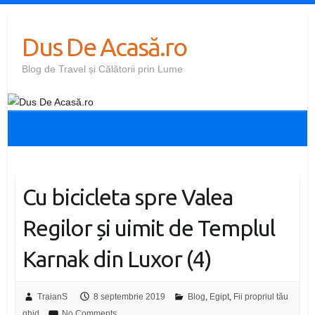
Skip
to
Dus De Acasă.ro
content
Blog de Travel și Călătorii prin Lume
Cu bicicleta spre Valea
Regilor și uimit de Templul
Karnak din Luxor (4)
TraianS
8 septembrie 2019
Blog
,
Egipt
,
Fii propriul tău
ghid
No Comments