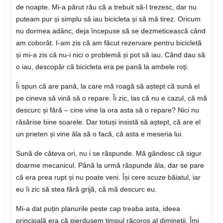
de noapte. Mi-a părut rău că a trebuit să-l trezesc, dar nu
puteam pur și simplu să iau bicicleta și să mă tirez. Oricum
nu dormea adânc, deja începuse să se dezmeticească când
am coborât. I-am zis că am făcut rezervare pentru bicicletă
și mi-a zis că nu-i nici o problemă și pot să iau. Când dau să
o iau, descopăr că bicicleta era pe pană la ambele roți.
Îi spun că are pană, la care mă roagă să aștept că sună el
pe cineva să vină să o repare. Îi zic, las că nu e cazul, că mă
descurc și fără – cine vine la ora asta să o repare? Nici nu
răsărise bine soarele. Dar totuși insistă să aștept, că are el
un prieten și vine ăla să o facă, că asta e meseria lui.
Sună de câteva ori, nu i se răspunde. Mă gândesc că sigur
doarme mecanicul. Până la urmă răspunde ăla, dar se pare
că era prea rupt și nu poate veni. Își cere scuze băiatul, iar
eu îi zic să stea fără grijă, că mă descurc eu.
Mi-a dat puțin planurile peste cap treaba asta, ideea
principală era că pierdusem timpul răcoros al dimineții. Îmi