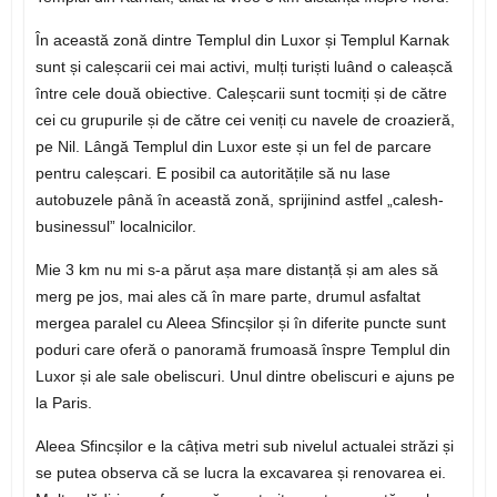
În această zonă dintre Templul din Luxor și Templul Karnak
sunt și caleșcarii cei mai activi, mulți turiști luând o caleașcă
între cele două obiective. Caleșcarii sunt tocmiți și de către
cei cu grupurile și de către cei veniți cu navele de croazieră,
pe Nil. Lângă Templul din Luxor este și un fel de parcare
pentru caleșcari. E posibil ca autoritățile să nu lase
autobuzele până în această zonă, sprijinind astfel „calesh-
businessul” localnicilor.
Mie 3 km nu mi s-a părut așa mare distanță și am ales să
merg pe jos, mai ales că în mare parte, drumul asfaltat
mergea paralel cu Aleea Sfincșilor și în diferite puncte sunt
poduri care oferă o panoramă frumoasă înspre Templul din
Luxor și ale sale obeliscuri. Unul dintre obeliscuri e ajuns pe
la Paris.
Aleea Sfincșilor e la câțiva metri sub nivelul actualei străzi și
se putea observa că se lucra la excavarea și renovarea ei.