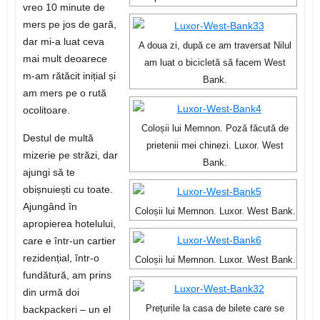
vreo 10 minute de
mers pe jos de gară,
dar mi-a luat ceva
A doua zi, după ce am traversat Nilul
mai mult deoarece
am luat o bicicletă să facem West
m-am rătăcit inițial și
Bank.
am mers pe o rută
ocolitoare.
Coloșii lui Memnon. Poză făcută de
Destul de multă
prietenii mei chinezi. Luxor. West
mizerie pe străzi, dar
Bank.
ajungi să te
obișnuiești cu toate.
Ajungând în
Coloșii lui Memnon. Luxor. West Bank.
apropierea hotelului,
care e într-un cartier
rezidențial, într-o
Coloșii lui Memnon. Luxor. West Bank.
fundătură, am prins
din urmă doi
backpackeri – un el
Prețurile la casa de bilete care se