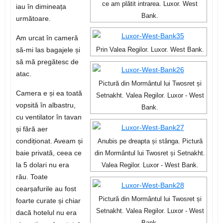
ce am plătit intrarea. Luxor. West
iau în dimineața
Bank.
următoare.
Am urcat în cameră
să-mi las bagajele și
Prin Valea Regilor. Luxor. West Bank.
să mă pregătesc de
atac.
Pictură din Mormântul lui Twosret și
Camera e și ea toată
Setnakht. Valea Regilor. Luxor - West
vopsită în albastru,
Bank.
cu ventilator în tavan
și fără aer
condiționat. Aveam și
Anubis pe dreapta și stânga. Pictură
baie privată, ceea ce
din Mormântul lui Twosret și Setnakht.
la 5 dolari nu era
Valea Regilor. Luxor - West Bank.
rău. Toate
cearșafurile au fost
Pictură din Mormântul lui Twosret și
foarte curate și chiar
Setnakht. Valea Regilor. Luxor - West
dacă hotelul nu era