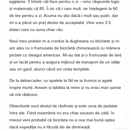
egiptene. Îl întreb cât face pentru o zi – omu răspunde logic
și matematic că 80. Îi zic că-i cam mult, ne înțelegem la 60
de lire pentru o zi. Acuma nu știu dacă-i mult sau puțin, dar
mi s-a părut un preț destul de acceptabil. Vine vreo 3.5
dolari care nu suna chiar rău.
Noul meu prieten m-a condus la dugheana cu biciclete și m-
am ales cu o frumusețe de bicicletă chinezească cu mânere
pictate cu steagul american. Mi-au dat și o frumusețe de lanț
și un lacăt pentru a asigura mijlocul de transport de un stâlp
sau un gard, atunci când voi vizita templele.
De la debarcader, cu spatele la Nil se ia frumos și agale
înspre munți. Aveam și tableta la mine și nu erau mari șanse
să mă rătăcesc.
Obiectivele sunt destul de răsfirate și este ceva de pedalat
între ele. Fiind noiembrie nu era chiar excesiv de cald, în
miezul verii probabil că bicicleta nu e cea mai bună opțiune
dacă expediția nu e făcută dis de dimineață.