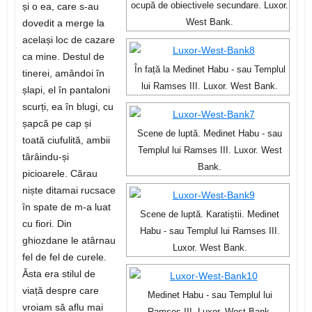
și o ea, care s-au
ocupă de obiectivele secundare. Luxor.
dovedit a merge la
West Bank.
același loc de cazare
ca mine. Destul de
În față la Medinet Habu - sau Templul
tinerei, amândoi în
lui Ramses III. Luxor. West Bank.
șlapi, el în pantaloni
scurți, ea în blugi, cu
șapcă pe cap și
Scene de luptă. Medinet Habu - sau
toată ciufulită, ambii
Templul lui Ramses III. Luxor. West
târâindu-și
Bank.
picioarele. Cărau
niște ditamai rucsace
în spate de m-a luat
Scene de luptă. Karatiștii. Medinet
cu fiori. Din
Habu - sau Templul lui Ramses III.
ghiozdane le atârnau
Luxor. West Bank.
fel de fel de curele.
Ăsta era stilul de
viață despre care
Medinet Habu - sau Templul lui
vroiam să aflu mai