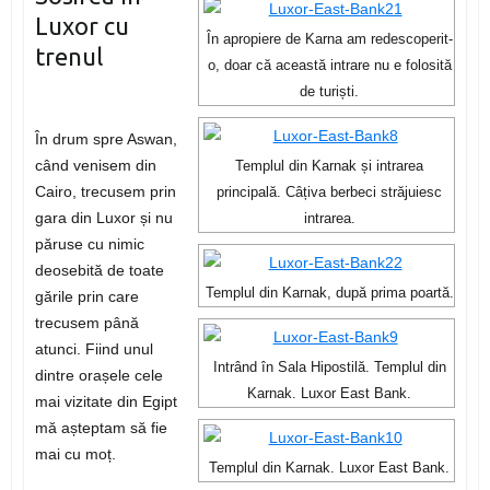
Luxor cu
În apropiere de Karna am redescoperit-
trenul
o, doar că această intrare nu e folosită
de turiști.
În drum spre Aswan,
când venisem din
Templul din Karnak și intrarea
Cairo, trecusem prin
principală. Câțiva berbeci străjuiesc
gara din Luxor și nu
intrarea.
păruse cu nimic
deosebită de toate
Templul din Karnak, după prima poartă.
gările prin care
trecusem până
atunci. Fiind unul
Intrând în Sala Hipostilă. Templul din
dintre orașele cele
Karnak. Luxor East Bank.
mai vizitate din Egipt
mă așteptam să fie
mai cu moț.
Templul din Karnak. Luxor East Bank.