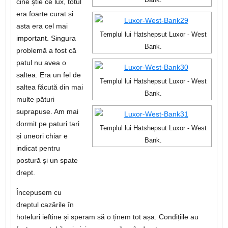
Bank.
cine știe ce lux, totul
era foarte curat și
asta era cel mai
Templul lui Hatshepsut Luxor - West
important. Singura
Bank.
problemă a fost că
patul nu avea o
saltea. Era un fel de
Templul lui Hatshepsut Luxor - West
saltea făcută din mai
Bank.
multe pături
suprapuse. Am mai
dormit pe paturi tari
Templul lui Hatshepsut Luxor - West
și uneori chiar e
Bank.
indicat pentru
postură și un spate
drept.
Începusem cu
dreptul cazările în
hoteluri ieftine și speram să o ținem tot așa. Condițiile au