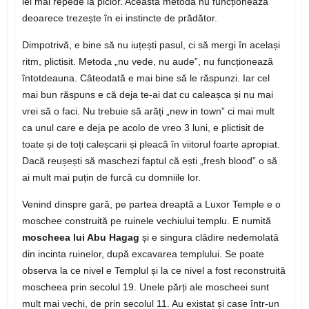
iei mai repede la picior. Această metodă nu funcționează
deoarece trezește în ei instincte de prădător.
Dimpotrivă, e bine să nu iuțești pasul, ci să mergi în același
ritm, plictisit. Metoda „nu vede, nu aude”, nu funcționează
întotdeauna. Câteodată e mai bine să le răspunzi. Iar cel
mai bun răspuns e că deja te-ai dat cu caleașca și nu mai
vrei să o faci. Nu trebuie să arăți „new in town” ci mai mult
ca unul care e deja pe acolo de vreo 3 luni, e plictisit de
toate și de toți caleșcarii și pleacă în viitorul foarte apropiat.
Dacă reușești să maschezi faptul că ești „fresh blood” o să
ai mult mai puțin de furcă cu domniile lor.
Venind dinspre gară, pe partea dreaptă a Luxor Temple e o
moschee construită pe ruinele vechiului templu. E numită
moscheea lui Abu Hagag
și e singura clădire nedemolată
din incinta ruinelor, după excavarea templului. Se poate
observa la ce nivel e Templul și la ce nivel a fost reconstruită
moscheea prin secolul 19. Unele părți ale moscheei sunt
mult mai vechi, de prin secolul 11. Au existat și case într-un