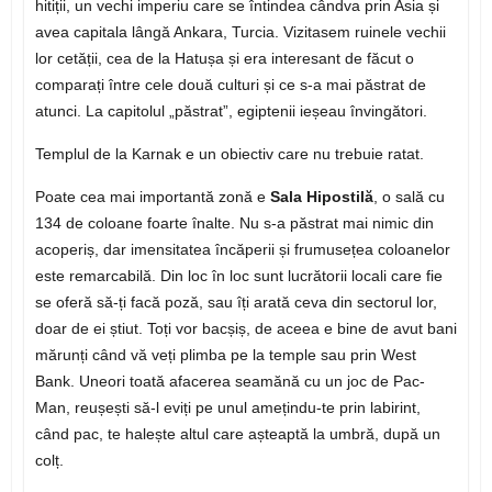
hitiții, un vechi imperiu care se întindea cândva prin Asia și
avea capitala lângă Ankara, Turcia. Vizitasem ruinele vechii
lor cetății, cea de la Hatușa și era interesant de făcut o
comparați între cele două culturi și ce s-a mai păstrat de
atunci. La capitolul „păstrat”, egiptenii ieșeau învingători.
Templul de la Karnak e un obiectiv care nu trebuie ratat.
Poate cea mai importantă zonă e
Sala Hipostilă
, o sală cu
134 de coloane foarte înalte. Nu s-a păstrat mai nimic din
acoperiș, dar imensitatea încăperii și frumusețea coloanelor
este remarcabilă. Din loc în loc sunt lucrătorii locali care fie
se oferă să-ți facă poză, sau îți arată ceva din sectorul lor,
doar de ei știut. Toți vor bacșiș, de aceea e bine de avut bani
mărunți când vă veți plimba pe la temple sau prin West
Bank. Uneori toată afacerea seamănă cu un joc de Pac-
Man, reușești să-l eviți pe unul amețindu-te prin labirint,
când pac, te halește altul care așteaptă la umbră, după un
colț.