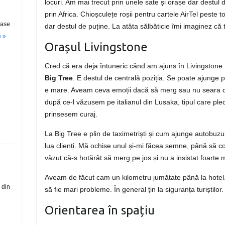
locuri. Am mai trecut prin unele sate și orașe dar destul
prin Africa. Chioșculețe roșii pentru cartele AirTel peste 
oase
dar destul de puține. La atâta sălbăticie îmi imaginez că 
 »
Orașul Livingstone
Cred că era deja întuneric când am ajuns în Livingstone.
Big Tree
. E destul de centrală poziția. Se poate ajunge p
e mare. Aveam ceva emoții dacă să merg sau nu seara cu
după ce-l văzusem pe italianul din Lusaka, tipul care pl
prinsesem curaj.
La Big Tree e plin de taximetriști și cum ajunge autobuzul
lua clienți. Mă ochise unul și-mi făcea semne, până să co
văzut că-s hotărât să merg pe jos și nu a insistat foarte m
Aveam de făcut cam un kilometru jumătate până la hotel.
l din
să fie mari probleme. În general țin la siguranța turiștilor.
Orientarea în spațiu