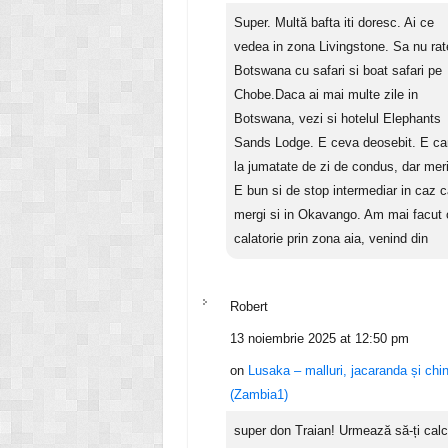
Super. Multă bafta iti doresc. Ai ce
vedea in zona Livingstone. Sa nu rat
Botswana cu safari si boat safari pe
Chobe.Daca ai mai multe zile in
Botswana, vezi si hotelul Elephants
Sands Lodge. E ceva deosebit. E c
la jumatate de zi de condus, dar meri
E bun si de stop intermediar in caz 
mergi si in Okavango. Am mai facut 
calatorie prin zona aia, venind din
Robert
13 noiembrie 2025 at 12:50 pm
on
Lusaka – malluri, jacaranda și chi
(Zambia1)
super don Traian! Urmează să-ți cal