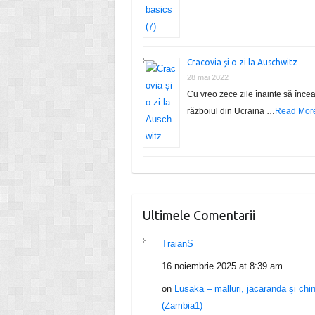
Cracovia și o zi la Auschwitz
28 mai 2022
Cu vreo zece zile înainte să înce
războiul din Ucraina …
Read Mor
Ultimele Comentarii
TraianS
16 noiembrie 2025 at 8:39 am
on
Lusaka – malluri, jacaranda și chi
(Zambia1)