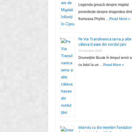
Legenda greacă despre migdal
povestește despre dragostea dint
frumoasa Phyllis …
Read More »
Pe Via Transilvanica iarna și alte
câteva trasee din nordul țării
19 ianuarie 2025
Drumețiile făcute în timpul iernii 
cu totul la un …
Read More »
Interviu cu doi membri fondatori