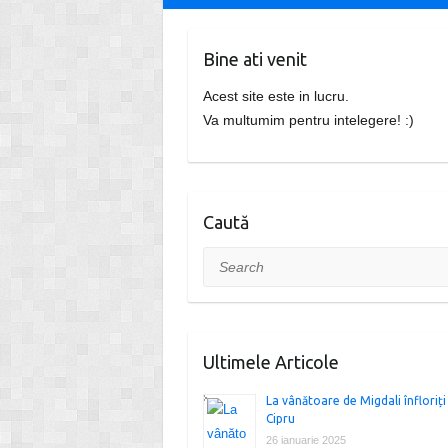
Bine ati venit
Acest site este in lucru.
Va multumim pentru intelegere! :)
Caută
Search
Ultimele Articole
La vânătoare de Migdali înfloriți
Cipru
26 ianuarie 2025