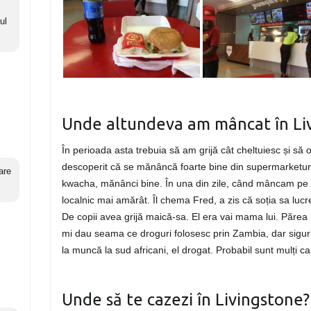
ul
Unde altundeva am mâncat în Li
În perioada asta trebuia să am grijă cât cheltuiesc și să
descoperit că se mănâncă foarte bine din supermarketuril
are
kwacha, mănânci bine. În una din zile, când mâncam pe
localnic mai amărât. Îl chema Fred, a zis că soția sa lucre
De copii avea grijă maică-sa. El era vai mama lui. Părea
mi dau seama ce droguri folosesc prin Zambia, dar sigu
la muncă la sud africani, el drogat. Probabil sunt mulți 
Unde să te cazezi în Livingstone?