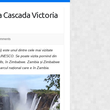
a Cascada Victoria
omments
este unul dintre cele mai vizitate
l UNESCO. Se poate vizita pornind din
Falls, în Zimbabwe. Zambia și Zimbabwe
 parcul național care e în Zambia.