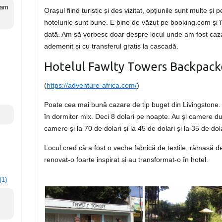
 am
Orașul fiind turistic și des vizitat, opțiunile sunt multe și
hotelurile sunt bune. E bine de văzut pe booking.com și î
dată. Am să vorbesc doar despre locul unde am fost cazat
ademenit și cu transferul gratis la cascadă.
Hotelul Fawlty Towers Backpack
(
https://adventure-africa.com/
)
Poate cea mai bună cazare de tip buget din Livingstone. A
în dormitor mix. Deci 8 dolari pe noapte. Au și camere dub
camere și la 70 de dolari și la 45 de dolari și la 35 de dol
Locul cred că a fost o veche fabrică de textile, rămasă 
renovat-o foarte inspirat și au transformat-o în hotel.
(1)