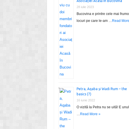
Asociației Acasă în Bucovina
28 iulie 2023
Bucovina e printre cele mai frum
locuri pe care le-am …
Read More
Petra, Aqaba și Wadi Rum – the
basics (7)
16 iunie 2022
O vizită la Petra nu se uită! E unu
…
Read More »