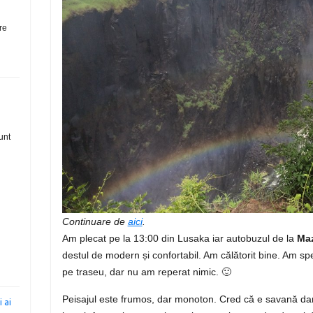
re
sunt
Continuare de
aici
.
Am plecat pe la 13:00 din Lusaka iar autobuzul de la
Maz
destul de modern și confortabil. Am călătorit bine. Am 
pe traseu, dar nu am reperat nimic. 🙂
Peisajul este frumos, dar monoton. Cred că e savană dar
 ai