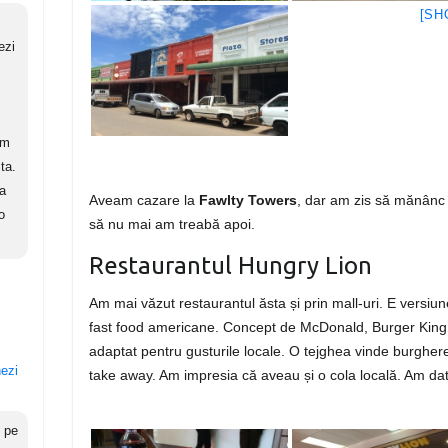
[SH
ezi
am
ta.
ca
Aveam cazare la
Fawlty Towers
, dar am zis să mănânc 
o
să nu mai am treabă apoi.
Restaurantul Hungry Lion
Am mai văzut restaurantul ăsta și prin mall-uri. E versiun
fast food americane. Concept de McDonald, Burger King și
adaptat pentru gusturile locale. O tejghea vinde burghere 
nezi
take away. Am impresia că aveau și o cola locală. Am d
c pe