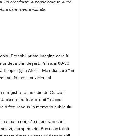
ul, un creștinism autentic care te duce
ită care merită vizitată.
pia. Probabil prima imagine care îți
e undeva prin deșert. Prin anii 80-90
Etiopiei (și a Africii). Melodia care îmi
cei mai faimoși muzicieni ai
 înregistrat o melodie de Crăciun.
 Jackson era foarte iubit în acea
are a fost readus în memoria publicului
t mai puțin noi, că și noi eram cam
nglezi, europeni etc. Bunii capitaliști.
 puteam distra cu bancuri despre alții