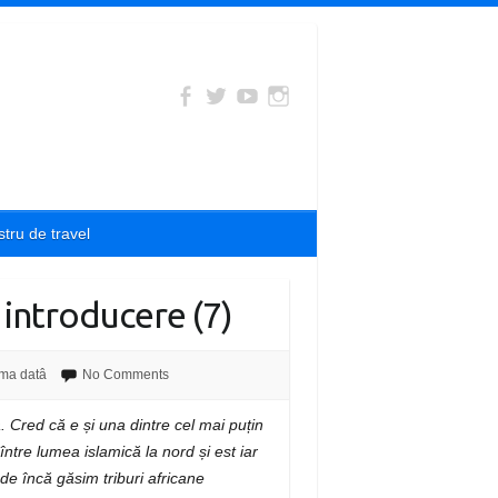
tru de travel
e introducere (7)
ima datâ
No Comments
a. Cred că e și una dintre cel mai puțin
 între lumea islamică la nord și est iar
de încă găsim triburi africane