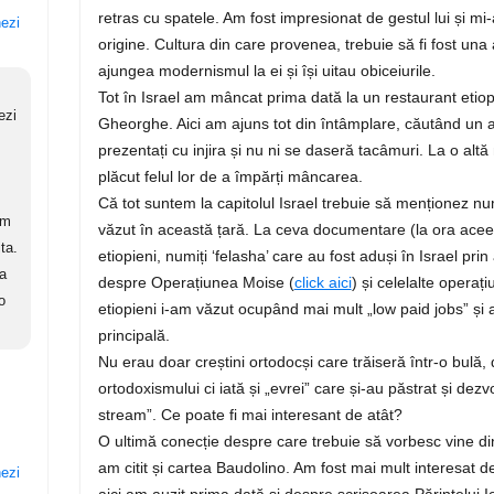
retras cu spatele. Am fost impresionat de gestul lui și mi-a
nezi
origine. Cultura din care provenea, trebuie să fi fost una
ajungea modernismul la ei și își uitau obiceiurile.
Tot în Israel am mâncat prima dată la un restaurant etiop
ezi
Gheorghe. Aici am ajuns tot din întâmplare, căutând un al
prezentați cu injira și nu ni se daseră tacâmuri. La o altă 
plăcut felul lor de a împărți mâncarea.
Că tot suntem la capitolul Israel trebuie să menționez n
am
văzut în această țară. La ceva documentare (la ora aceea
ta.
etiopieni, numiți ‘felasha’ care au fost aduși în Israel prin
ca
despre Operațiunea Moise (
click aici
) și celelalte operaț
o
etiopieni i-am văzut ocupând mai mult „low paid jobs” și 
principală.
Nu erau doar creștini ortodocși care trăiseră într-o bulă, 
ortodoxismului ci iată și „evrei” care și-au păstrat și dez
stream”. Ce poate fi mai interesant de atât?
O ultimă conecție despre care trebuie să vorbesc vine din
am citit și cartea Baudolino. Am fost mai mult interesat d
nezi
aici am auzit prima dată și despre scrisoarea Părintelui I