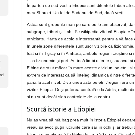
În partea de sud-vest a Etiopiei sunt diferitele triburi afri
meu Shoukri. Un fel de Sudanul de Sud, dacă vreți.
Astea sunt grupurile mari pe care eu le-am observat, dar
subgrupe, triburi și limbi. Pe wikipedia văd că Etiopia e îm
etnicitate. Harta de acolo e interesantă pentru a vă face 
În unele zone diferențele sunt ușor vizibile ca fizionomi
fost și în Tigray și în Amhara, ambele regiuni creștine și
– ca fizionomie și port. Au însă limbi diferite și au avut și
a
E bine de știut măcar în mare aceste diviziuni pe etnii și re
e
extrem de interesat ca să înțelegi dinamica dintre diferit
mai
până la acel nivel. Diviziunea asta pe etnii/regiuni era un
vizitez Etiopia. Deși puterea centrală e la Addis, multe d
și nu sunt decât slab controlate de la centru.
Scurtă istorie a Etiopiei
Nu aș vrea să mă bag prea mult în istoria Etiopiei deoa
vreau să evoc puțin lucrurile care sar în ochi și ar trebui c
Etiopia e menționată în Biblie de vreo 30 de ori. Orașul