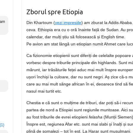
Zborul spre Etiopia
 am
Din Khartoum (
vezi impresiile
) am zburat la Addis Ababa. 
ceva. Ethiopia era cu o oră înainte față de Sudan. Au prop
calendar, dar mulți știu să folosească și English time.
Pe avion am stat lângă un etiopian numit Ahmet care lucr
Ca fizionomie etiopienii sunt diferiți de celelalte popoare a
vorbesc despre triburile principale din highlands. Sunt m
mărunt, iar trăsăturile feței aduc mai mult înspre europe
ușori închiși la culoare, dar nu sunt negri. Aș zice că-s ma
care au mai mult sânge african în ei, deoarece tind să fie 
nasul mai turtit etc.
Chestia e că sunt o mulțime de triburi, dar poți să-i recun
partea de nord a Etiopiei sunt regiunile muntoase. Aici sun
au fost triburile de evrei etiopieni
felasha
(Munții Siemen)
Înspre est, regiunea Afar etc. sunt mai slabi și înalți și s
(1)
plină de somalezi – tot în est. La Harar sunt musulmani.