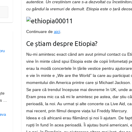
autentice. Un creștinism care s-a dezvoltat cu încetinitor
cu gândul la vremuri de demult. Etiopia este o țară deoseb
Continuare de
aici
.
Ce știam despre Etiopia?
Nu-mi amintesc exact când am avut primul contact cu Etio
vine în minte când spui Etiopia este de copii înfometați p
erau la modă concertele în țările vestice pentru ajutorarea 
e vie în minte e „We are the World” la care au participat 
momentului din America printre care și Michael Jackson.
Se pare că trendul începuse mai devreme în UK, unde au
ște
Eram prea mic ca să mi le amintesc pe astea, dar știu că
lis …
perioadă, la noi. Au urmat și alte concerte ca Live Aid, c
mai recent, prin filmul despre viața lui Freddy Mercury.
Ideea e că africanii erau flămânzi și noi îi ajutam. De fap
rupți în fund în acea perioadă. Îi ajutau bunii americani, e
a
La noi, în România, cu ajutorarea altora mai lent, dar ne