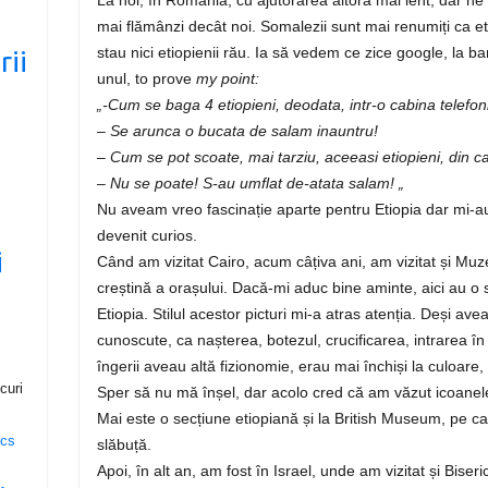
mai flămânzi decât noi. Somalezii sunt mai renumiți ca et
stau nici etiopienii rău. Ia să vedem ce zice google, la b
rii
unul, to prove
my point:
„-Cum se baga 4 etiopieni, deodata, intr-o cabina telefon
u
– Se arunca o bucata de salam inauntru!
– Cum se pot scoate, mai tarziu, aceeasi etiopieni, din c
– Nu se poate! S-au umflat de-atata salam! „
Nu aveam vreo fascinație aparte pentru Etiopia dar mi-au
devenit curios.
i
Când am vizitat Cairo, acum câțiva ani, am vizitat și Mu
creștină a orașului. Dacă-mi aduc bine aminte, aici au o s
Etiopia. Stilul acestor picturi mi-a atras atenția. Deși av
cunoscute, ca nașterea, botezul, crucificarea, intrarea în 
îngerii aveau altă fizionomie, erau mai închiși la culoare, c
curi
Sper să nu mă înșel, dar acolo cred că am văzut icoanele
Mai este o secțiune etiopiană și la British Museum, pe ca
slăbuță.
Apoi, în alt an, am fost în Israel, unde am vizitat și Biser