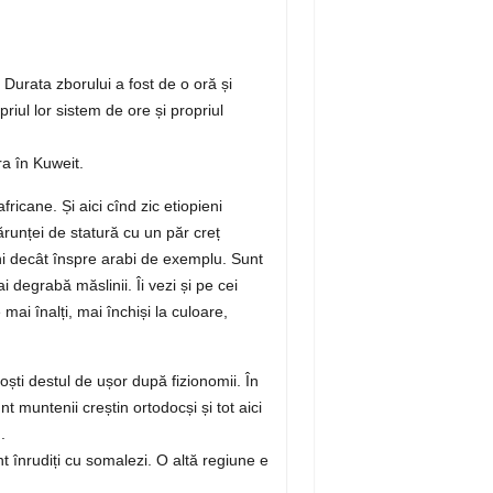
Durata zborului a fost de o oră și
riul lor sistem de ore și propriul
a în Kuweit.
fricane. Și aici cînd zic etiopieni
ărunței de statură cu un păr creț
ni decât înspre arabi de exemplu. Sunt
i degrabă măslinii. Îi vezi și pe cei
mai înalți, mai închiși la culoare,
oști destul de ușor după fizionomii. În
t muntenii creștin ortodocși și tot aici
.
unt înrudiți cu somalezi. O altă regiune e