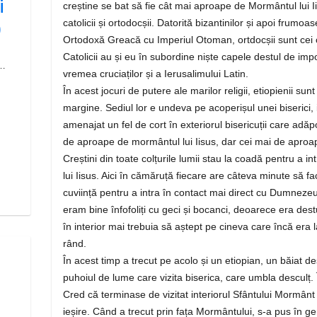
i
creștine se bat să fie cât mai aproape de Mormântul lui I
catolicii și ortodocșii. Datorită bizantinilor și apoi frumoas
)
Ortodoxă Greacă cu Imperiul Otoman, ortdocșii sunt cei c
Catolicii au și eu în subordine niște capele destul de imp
 …
vremea cruciaților și a Ierusalimului Latin.
În acest jocuri de putere ale marilor religii, etiopienii su
margine. Sediul lor e undeva pe acoperișul unei biserici, 
amenajat un fel de cort în exteriorul bisericuții care ad
de aproape de mormântul lui Iisus, dar cei mai de aproape
Creștini din toate colțurile lumii stau la coadă pentru a 
lui Iisus. Aici în cămăruță fiecare are câteva minute să 
cuviință pentru a intra în contact mai direct cu Dumnezeu. E
eram bine înfofoliți cu geci și bocanci, deoarece era dest
în interior mai trebuia să aștept pe cineva care încă era
rând.
În acest timp a trecut pe acolo și un etiopian, un băiat des
puhoiul de lume care vizita biserica, care umbla desculț. 
Cred că terminase de vizitat interiorul Sfântului Mormânt ș
ieșire. Când a trecut prin fața Mormântului, s-a pus în ge