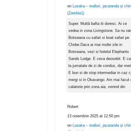
on
Lusaka – malluri, jacaranda și chi
(Zambia1)
Super. Multă bafta iti doresc. Ai ce
vedea in zona Livingstone. Sa nu rat
Botswana cu safari si boat safari pe
Chobe.Daca ai mai multe zile in
Botswana, vezi si hotelul Elephants
Sands Lodge. E ceva deosebit. E c
la jumatate de zi de condus, dar meri
E bun si de stop intermediar in caz 
mergi si in Okavango. Am mai facut 
calatorie prin zona aia, venind din
Robert
13 noiembrie 2025 at 12:50 pm
on
Lusaka – malluri, jacaranda și chi