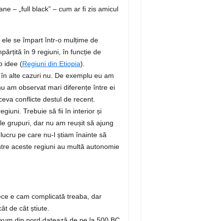
cane – „full black” – cum ar fi zis amicul
 ele se împart într-o mulțime de
părțită în 9 regiuni, în funcție de
o idee (
Regiuni din Etiopia
).
e, în alte cazuri nu. De exemplu eu am
 nu am observat mari diferențe între ei
 ceva conflicte destul de recent.
giuni. Trebuie să fii în interior și
ele grupuri, dar nu am reușit să ajung
 lucru pe care nu-l știam înainte să
intre aceste regiuni au multă autonomie
rece e cam complicată treaba, dar
ât de cât știute.
 Axum din nord datează de pe la 500 BC