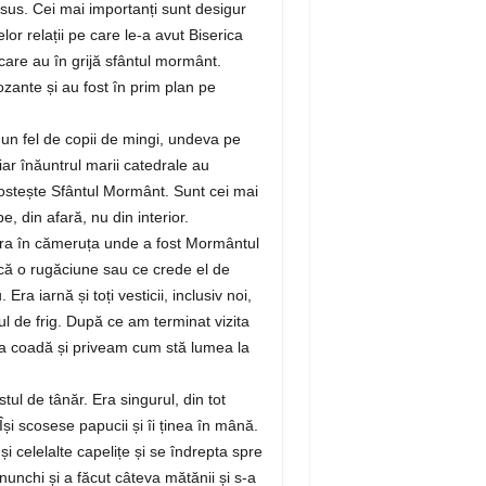
isus. Cei mai importanți sunt desigur
elor relații pe care le-a avut Biserica
are au în grijă sfântul mormânt.
ozante și au fost în prim plan pe
nt un fel de copii de mingi, undeva pe
iar înăuntrul marii catedrale au
ăpostește Sfântul Mormânt. Sunt cei mai
, din afară, nu din interior.
intra în cămeruța unde a fost Mormântul
facă o rugăciune sau ce crede el de
ra iarnă și toți vesticii, inclusiv noi,
ul de frig. După ce am terminat vizita
 la coadă și priveam cum stă lumea la
tul de tânăr. Era singurul, din tot
Își scosese papucii și îi ținea în mână.
i celelalte capelițe și se îndrepta spre
nunchi și a făcut câteva mătănii și s-a