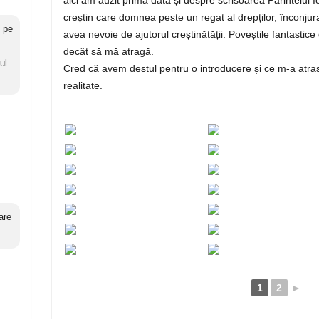
creștin care domnea peste un regat al drepților, înconjura
c pe
avea nevoie de ajutorul creștinătății. Poveștile fantasti
decât să mă atragă.
ul
Cred că avem destul pentru o introducere și ce m-a atras
realitate.
are
1
2
►