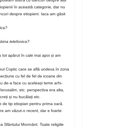
iopienii în această categorie, dar nu
ancuri despre etiopieni. Iaca am găsit
ica?
abina telefonica?
 tot apărut în cale mai apoi și am
zeul Coptic care se află undeva în zona
ecțiune cu fel de fel de icoane din
eau de-a face cu aceleași teme arhi-
Ierusalim, etc. perspectiva era alta,
reți și nu bucălați etc.
 de tip etiopian pentru prima oară.
re am văzut-o recent, dar e foarte
ica Sfântului Mormânt. Toate religiile