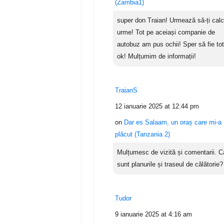
(Zambia1)
super don Traian! Urmează să-ți cal
urme! Tot pe aceiași companie de
autobuz am pus ochii! Sper să fie tot
ok! Mulțumim de informații!
TraianS
12 ianuarie 2025 at 12:44 pm
on
Dar es Salaam, un oraș care mi-a
plăcut (Tanzania 2)
Mulțumesc de vizită și comentarii. C
sunt planurile și traseul de călătorie?
Tudor
9 ianuarie 2025 at 4:16 am