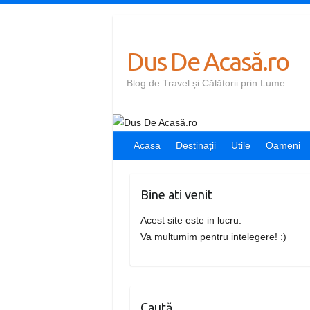
Skip
to
content
Dus De Acasă.ro
Blog de Travel și Călătorii prin Lume
Acasa
Destinații
Utile
Oameni
Bine ati venit
Acest site este in lucru.
Va multumim pentru intelegere! :)
Caută