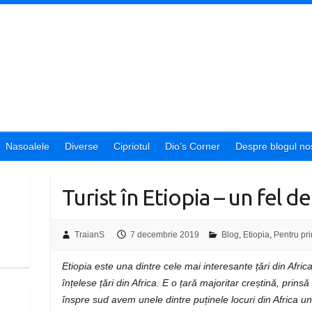
Nasoalele
Diverse
Cipriotul
Dio’s Corner
Despre blogul nos
Turist în Etiopia – un fel d
TraianS
7 decembrie 2019
Blog
,
Etiopia
,
Pentru pr
Etiopia este una dintre cele mai interesante țări din Afric
înțelese țări din Africa. E o țară majoritar creștină, prinsă
înspre sud avem unele dintre puținele locuri din Africa un