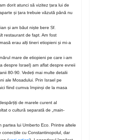
m dorit atunci să vizitez țara lui de
 aparte și țara trebuie văzută până nu
ian și am băut niște bere Sf.
t restaurant de fapt. Am fost
masă erau alți tineri etiopieni și mi-a
umărul mare de etiopieni pe care i-am
 despre Israel) am aflat despre evreii
 anii 80-90. Vedeți mai multe detalii
iuni ale Mosadului. Prin Israel pe
aici fiind cumva împinși de la masa
despărțiți de marele curent al
voltat o cultură separată de „main-
 partea lui Umberto Eco. Printre altele
e conecțiile cu Constantinopolul, dar
oan (
vezi articol
). Legendarul împărat