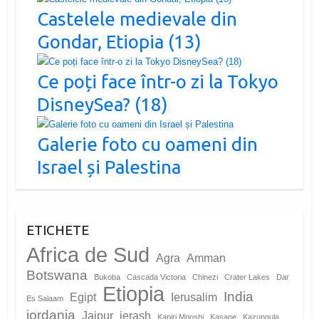
Castelele medievale din
Gondar, Etiopia (13)
Ce poți face într-o zi la Tokyo
DisneySea? (18)
Galerie foto cu oameni din
Israel și Palestina
ETICHETE
Africa de Sud
Agra
Amman
Botswana
Bukoba
Cascada Victoria
Chinezi
Crater Lakes
Dar
Etiopia
India
Egipt
Ierusalim
Es Salaam
iordania
Jaipur
jerash
Kapiri Mposhi
Kasane
Kazungula