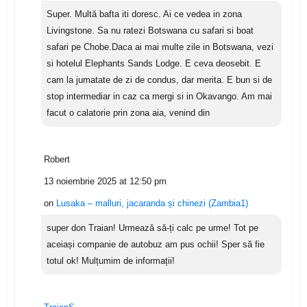
Super. Multă bafta iti doresc. Ai ce vedea in zona
Livingstone. Sa nu ratezi Botswana cu safari si boat
safari pe Chobe.Daca ai mai multe zile in Botswana, vezi
si hotelul Elephants Sands Lodge. E ceva deosebit. E
cam la jumatate de zi de condus, dar merita. E bun si de
stop intermediar in caz ca mergi si in Okavango. Am mai
facut o calatorie prin zona aia, venind din
Robert
13 noiembrie 2025 at 12:50 pm
on
Lusaka – malluri, jacaranda și chinezi (Zambia1)
super don Traian! Urmează să-ți calc pe urme! Tot pe
aceiași companie de autobuz am pus ochii! Sper să fie
totul ok! Mulțumim de informații!