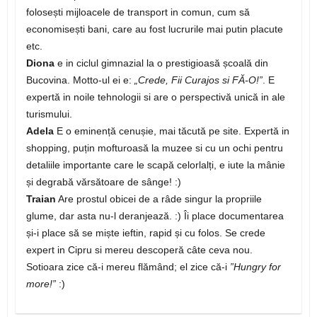
folosești mijloacele de transport in comun, cum să
economisești bani, care au fost lucrurile mai putin placute
etc.
Diona
e in ciclul gimnazial la o prestigioasă școală din
Bucovina. Motto-ul ei e:
„Crede, Fii Curajos si FĂ-O!”
. E
expertă in noile tehnologii si are o perspectivă unică in ale
turismului.
Adela
E o eminență cenușie, mai tăcută pe site. Expertă in
shopping, puțin mofturoasă la muzee si cu un ochi pentru
detaliile importante care le scapă celorlalți, e iute la mânie
și degrabă vărsătoare de sânge! :)
Traian
Are prostul obicei de a râde singur la propriile
glume, dar asta nu-l deranjează. :) Îi place documentarea
și-i place să se miște ieftin, rapid și cu folos. Se crede
expert in Cipru si mereu descoperă câte ceva nou.
Sotioara zice că-i mereu flămând; el zice că-i
”Hungry for
more!”
:)