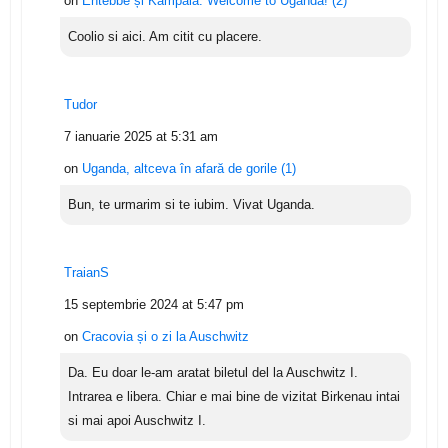
on
Entebbe și Kampala. Welcome to Uganda! (2)
Coolio si aici. Am citit cu placere.
Tudor
7 ianuarie 2025 at 5:31 am
on
Uganda, altceva în afară de gorile (1)
Bun, te urmarim si te iubim. Vivat Uganda.
TraianS
15 septembrie 2024 at 5:47 pm
on
Cracovia și o zi la Auschwitz
Da. Eu doar le-am aratat biletul del la Auschwitz I.
Intrarea e libera. Chiar e mai bine de vizitat Birkenau intai
si mai apoi Auschwitz I.