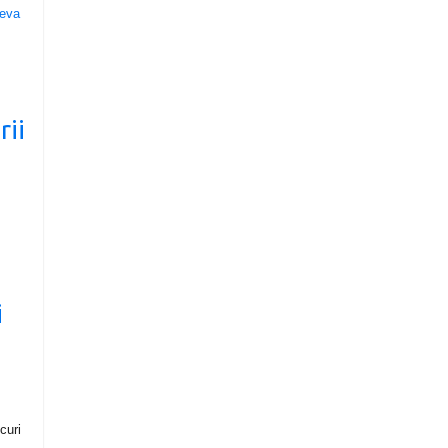
a
rii
u
i
curi