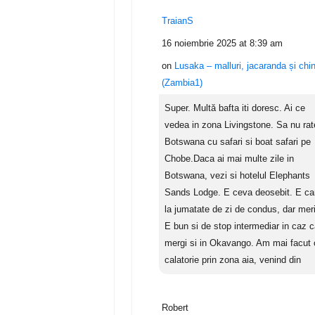
TraianS
16 noiembrie 2025 at 8:39 am
on
Lusaka – malluri, jacaranda și chi
(Zambia1)
Super. Multă bafta iti doresc. Ai ce
vedea in zona Livingstone. Sa nu rat
Botswana cu safari si boat safari pe
Chobe.Daca ai mai multe zile in
Botswana, vezi si hotelul Elephants
Sands Lodge. E ceva deosebit. E c
la jumatate de zi de condus, dar meri
E bun si de stop intermediar in caz 
mergi si in Okavango. Am mai facut 
calatorie prin zona aia, venind din
Robert