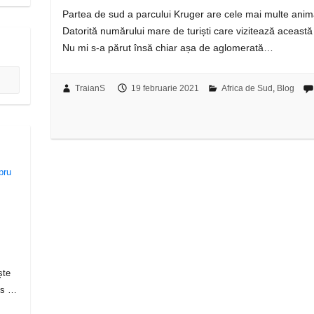
Partea de sud a parcului Kruger are cele mai multe animal
Datorită numărului mare de turiști care vizitează această 
Nu mi s-a părut însă chiar așa de aglomerată…
TraianS
19 februarie 2021
Africa de Sud
,
Blog
ște
lis …