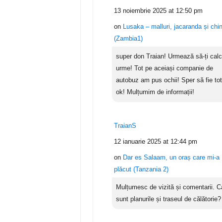
13 noiembrie 2025 at 12:50 pm
on
Lusaka – malluri, jacaranda și chi
(Zambia1)
super don Traian! Urmează să-ți cal
urme! Tot pe aceiași companie de
autobuz am pus ochii! Sper să fie tot
ok! Mulțumim de informații!
TraianS
12 ianuarie 2025 at 12:44 pm
on
Dar es Salaam, un oraș care mi-a
plăcut (Tanzania 2)
Mulțumesc de vizită și comentarii. C
sunt planurile și traseul de călătorie?