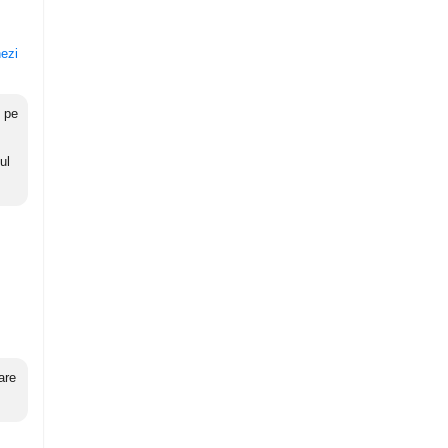
nezi
c pe
ul
are