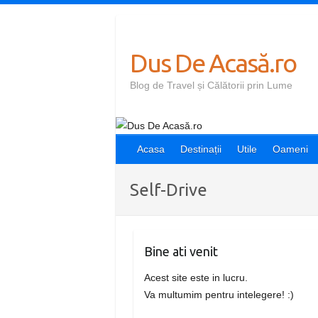
Skip
to
content
Dus De Acasă.ro
Blog de Travel și Călătorii prin Lume
Acasa
Destinații
Utile
Oameni
Self-Drive
Bine ati venit
Acest site este in lucru.
Va multumim pentru intelegere! :)