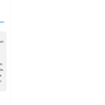
nezi
ezi
am
ta.
ca
o