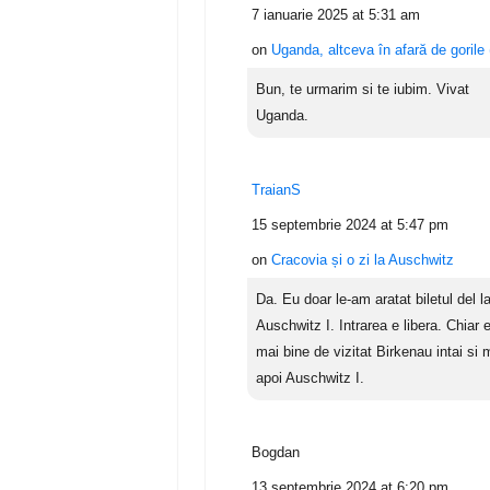
7 ianuarie 2025 at 5:31 am
on
Uganda, altceva în afară de gorile 
Bun, te urmarim si te iubim. Vivat
Uganda.
TraianS
15 septembrie 2024 at 5:47 pm
on
Cracovia și o zi la Auschwitz
Da. Eu doar le-am aratat biletul del l
Auschwitz I. Intrarea e libera. Chiar 
mai bine de vizitat Birkenau intai si 
apoi Auschwitz I.
Bogdan
13 septembrie 2024 at 6:20 pm